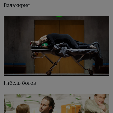
Валькирия
Гибель богов