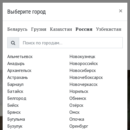
×
Выберите город
Нижний Новгород
Беларусь
Грузия
Казахстан
Россия
Узбекистан
Дмитрий Черняков
Dmitri Tcherniakov
Альметьевск
Новокузнецк
Режиссёр
Анадырь
Новороссийск
Архангельск
Новосибирск
Астрахань
Новочебоксарск
Барнаул
Новочеркасск
Батайск
Норильск
Белгород
Обнинск
Бийск
Озёрск
Брянск
Омск
Бугульма
Опочка
Бузулук
Оренбург