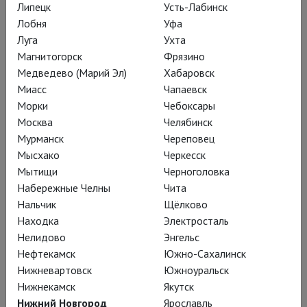
Липецк
Усть-Лабинск
Лобня
Уфа
Луга
Ухта
Магнитогорск
Фрязино
Медведево (Марий Эл)
Хабаровск
Миасс
Чапаевск
Обручение в монастыре
Морки
Чебоксары
Москва
Челябинск
Мурманск
Череповец
Мысхако
Черкесск
Мытищи
Черноголовка
Набережные Челны
Чита
Нальчик
Щёлково
Находка
Электросталь
Нелидово
Энгельс
Нефтекамск
Южно-Сахалинск
Нижневартовск
Южноуральск
Нижнекамск
Якутск
Черняков: Война и мир
Нижний Новгород
Ярославль