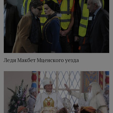
Леди Макбет Мценского уезда