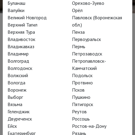
Буланаш
Орехово-Зуево
Валуйки
Орёл
Великий Новгород
Павловск (Воронежская
Верхний Тагил
обл.)
Биография
Верхняя Тура
Пенза
Владивосток
Первоуральск
Российский театральный режиссер. Родился в Москве в
Владикавказ
Пермь
1970 году. Профессиональную деятельность начал
Владимир
Петрозаводск
постановками драматических спектаклей, и первую
Волгоград
Петропавловск-
«Золотую Маску» за лучший спектакль ему принесло
Волгодонск
Камчатский
«Двойное непостоянство» (2002), поставленное по пьесе
Волжский
Подольск
Мариво в Новосибирском театре «Красный Факел».
Вологда
Протвино
Воронеж
Псков
Черняков и оперные произведения ставит как
Выборг
Пушкино
драматические, по законам психологического театра.
Вязьма
Пятигорск
Дебютом Чернякова на музыкальной сцене стала мировая
Геленджик
Реутов
премьера оперы Владимира Кобекина «Царь Давид» (1998)
Двуреченск
Россошь
в Новосибирском театре оперы и балета. Здесь же
Ейск
Ростов-на-Дону
Черняков поставил одни из самых резонансных своих
Екатеринбург
Рязань