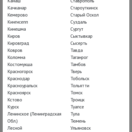
Канаш
Ставрополь
Качканар
Староуткинск
Черняков – самый востребованный в мире российский
Кемерово
Старый Оскол
режиссер. Его первой постановкой за рубежом стал «Борис
Кингисепп
Суздаль
Годунов» Мусоргского в Берлинской государственной опере
Кинешма
Сургут
Unter den linden (2005; музыкальный руководитель -
Киров
Сыктывкар
Даниэль Баренбойм). С тех пор Черняков работал в La
Кировград
Сысерть
Scala и Met, ставил в Мюнхене, Цюрихе, Лионе, Брюсселе,
Ковров
Тавда
Амстердаме, Гамбурге. «Садко» в Большом театре –
Коломна
Таганрог
премьера 2020 года.
Костомукша
Тамбов
Красногорск
Тверь
Краснодар
Тобольск
Постановки
Красноуральск
Тольятти
Красноярск
Томск
Кстово
Троицк
Курск
Туапсе
Ленинское (Ленинградская
Тула
Обл.)
Тюмень
Лесной
Ульяновск