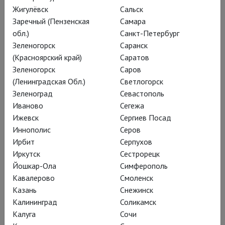
спектаклей – оперы Верди «Аида» (2004) и «Макбет»
Жигулёвск
Сальск
(2008; ко-продукция с Парижской оперой).
Заречный (Пензенская
Самара
обл.)
Санкт-Петербург
Музыкальным руководителем обеих постановок выступил
Зеленогорск
Саранск
дирижер Теодор Курентзис, в сотрудничестве с которым
(Красноярский край)
Саратов
Черняков поставил также «Воццека» Альбана Берга в
Зеленогорск
Саров
Большом театре (2009) и «Дон Жуана» Моцарта, ко-
(Ленинградская Обл.)
Светлогорск
продукцию Большого театра и фестиваля в Экс-ан-
Зеленоград
Севастополь
Провансе.
Иваново
Сегежа
Ижевск
Сергиев Посад
Среди других резонансных постановок Чернякова в России
Иннополис
Серов
- «Сказание о невидимом граде Китеже» Римского-
Ирбит
Серпухов
Корсакова и «Тристан и Изольда» Вагнера в Мариинском
Иркутск
Сестрорецк
театре (2001 и 2005 годы; музыкальный руководитель –
Йошкар-Ола
Симферополь
Валерий Гергиев), «Евгений Онегин» Чайковского в Большом
Кавалерово
Смоленск
театре (2006; музыкальный руководитель – Александр
Казань
Снежинск
Ведерников). Постановкой «Руслана и Людмилы» Глинки
Калининград
Соликамск
(музыкальный руководитель - Владимир Юровский) в 2011
Калуга
Сочи
году открылась историческая сцена Большого театра.