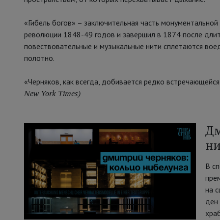
«Гибель богов» – заключительная часть монументальной 
революции 1848-49 годов и завершил в 1874 после длит
повествовательные и музыкальные нити сплетаются во
полотно.
«Черняков, как всегда, добивается редко встречающейс
New York Times)
Дм
ни
В с
пре
на 
ден
хра