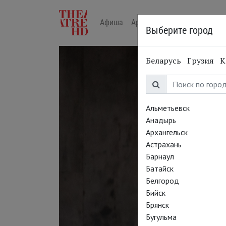
Афиша
Арт-лекторий в кино
Жур
Выберите город
Беларусь
Грузия
К
Альметьевск
Анадырь
Архангельск
Астрахань
Барнаул
Батайск
Белгород
Бийск
Брянск
Бугульма