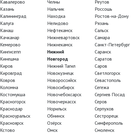
Кавалерово
Челны
Реутов
Казань
Нальчик
Россошь
Калининград
Находка
Ростов-на-Дону
Калуга
Нелидово
Рязань
Канаш
Нефтекамск
Сальск
Качканар
Нижневартовск
Самара
Кемерово
Нижнекамск
Санкт-Петербург
Кингисепп
Нижний
Саранск
Кинешма
Новгород
Саратов
Киров
Нижний Тагил
Саров
Кировград
Новокузнецк
Светлогорск
Ковров
Новороссийск
Севастополь
Коломна
Новосибирск
Сегежа
Костомукша
Новочебоксарск
Сергиев Посад
Красногорск
Новочеркасск
Серов
Краснодар
Норильск
Серпухов
Красноуральск
Обнинск
Сестрорецк
Красноярск
Озёрск
Симферополь
цо нибелунга», эпохальной
Кстово
Омск
Смоленск
ерлинской опере