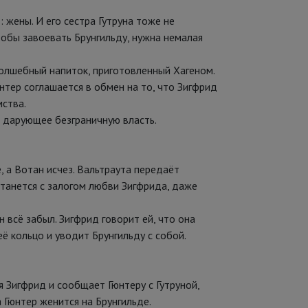
 жены. И его сестра Гутруна тоже не
чтобы завоевать Брунгильду, нужна немалая
волшебный напиток, приготовленный Хагеном.
юнтер соглашается в обмен на то, что Зигфрид
мства.
, дарующее безграничную власть.
, а Вотан исчез. Вальтраута передаёт
станется с залогом любви Зигфрида, даже
н всё забыл. Зигфрид говорит ей, что она
ё кольцо и уводит Брунгильду с собой.
 Зигфрид и сообщает Гюнтеру с Гутруной,
 Гюнтер женится на Брунгильде.