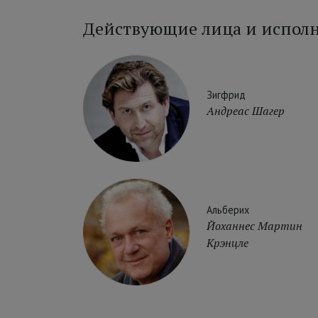
Действующие лица и испол
Зигфрид
Андреас Шагер
Альберих
Йоханнес Мартин
Крэнцле