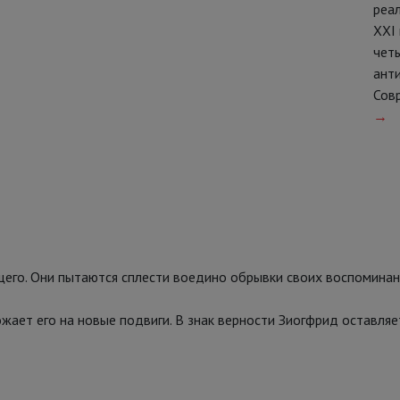
реал
ХХI 
четы
анти
Сов
→
щего. Они пытаются сплести воедино обрывки своих воспоминани
жает его на новые подвиги. В знак верности Зиогфрид оставляет