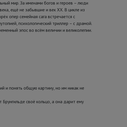
ьный мир. За именами богов и героев – люди
века, ещё не забывшие и век ХХ. В цикле из
рёх опер семейная сага встречается с
утопией, психологический триллер – с драмой.
ременный эпос во всём величии и великолепии.
й и понять общую картину, но им никак не
 Брунгильде своё кольцо, а она дарит ему