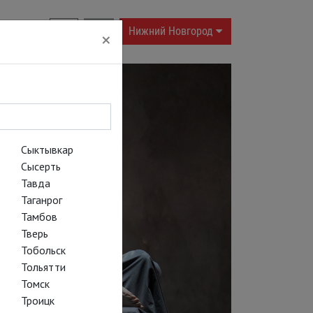
RU
|
EN
Нижний Новгород
×
Сыктывкар
Сысерть
Тавда
Таганрог
Тамбов
Тверь
Тобольск
Тольятти
Томск
Троицк