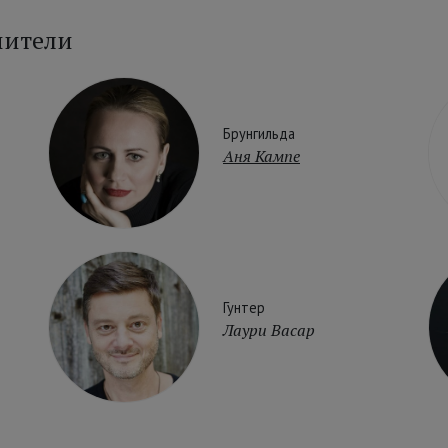
нители
Брунгильда
Аня Кампе
Гунтер
Лаури Васар