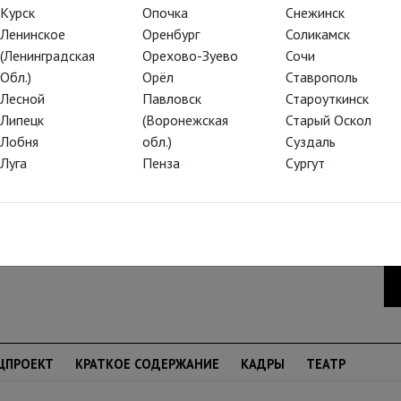
Курск
Опочка
Снежинск
Ленинское
Оренбург
Соликамск
град; абсолют его гения – 16-часовой
(Ленинградская
Орехово-Зуево
Сочи
телей со дня премьеры в Байройте в 1876
Обл.)
Орёл
Ставрополь
лото Рейна» – длится два с половиной
Лесной
Павловск
Староуткинск
т более пяти часов. Но это – невероятные,
Липецк
(Воронежская
Старый Оскол
Лобня
обл.)
Суздаль
Луга
Пенза
Сургут
ЦПРОЕКТ
КРАТКОЕ СОДЕРЖАНИЕ
КАДРЫ
ТЕАТР