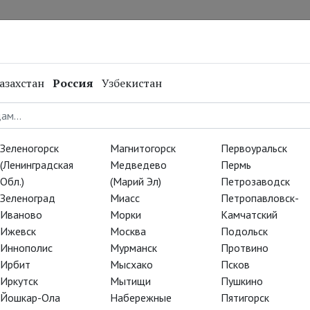
нал
Репертуар
Спецпроекты
Онлайн
азахстан
Россия
Узбекистан
Зеленогорск
Магнитогорск
Первоуральск
(Ленинградская
Медведево
Пермь
Обл.)
(Марий Эл)
Петрозаводск
Зеленоград
Миасс
Петропавловск-
Иваново
Морки
Камчатский
Ижевск
Москва
Подольск
Иннополис
Мурманск
Протвино
Ирбит
Мысхако
Псков
Иркутск
Мытищи
Пушкино
Йошкар-Ола
Набережные
Пятигорск