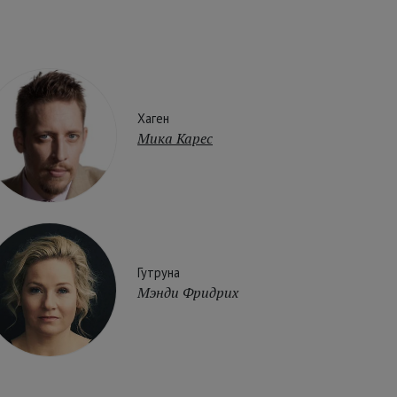
Хаген
Мика Карес
Гутруна
Мэнди Фридрих