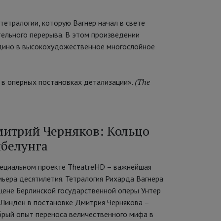
тетралогии, которую Вагнер начал в свете
ельного перерыва. В этом произведении
едино в высокохудожественное многослойное
(The
я в оперных постановках детализации».
итрий Черняков: Кольцо
белунга
пециальном проекте TheatreHD – важнейшая
мьера десятилетия. Тетралогия Рихарда Вагнера
сцене Берлинской государственной оперы Унтер
 Линден в постановке Дмитрия Чернякова –
брый опыт переноса величественного мифа в