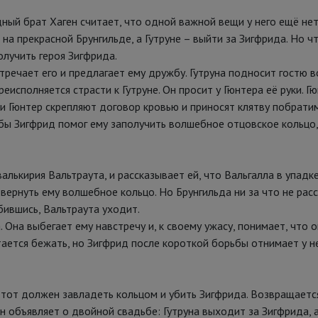
ный брат Хаген считает, что одной важной вещи у него ещё нет:
 на прекрасной Брунгильде, а Гутруне – выйти за Зигфрида. Но 
олучить героя Зигфрида.
тречает его и предлагает ему дружбу. Гутруна подносит гостю 
исполняется страсти к Гутруне. Он просит у Гюнтера её руки. Г
и Гюнтер скрепляют договор кровью и приносят клятву побрати
обы Зигфрид помог ему заполучить волшебное отцовское кольцо
лькирия Вальтраута, и рассказывает ей, что Вальгалла в упадке
 вернуть ему волшебное кольцо. Но Брунгильда ни за что не рас
бившись, Вальтраута уходит.
Она выбегает ему навстречу и, к своему ужасу, понимает, что о
ается бежать, но Зигфрид после короткой борьбы отнимает у не
 тот должен завладеть кольцом и убить Зигфрида. Возвращается
н объявляет о двойной свадьбе: Гутруна выходит за Зигфрида, а