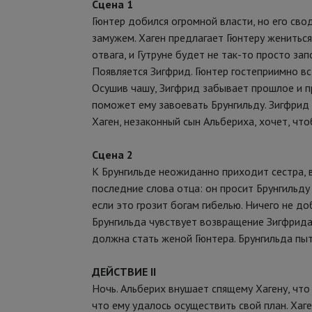
Сцена 1
Гюнтер добился огромной власти, но его свод
замужем. Хаген предлагает Гюнтеру жениться
отвага, и Гутруне будет не так-то просто зап
Появляется Зигфрид. Гюнтер гостеприимно вс
Осушив чашу, Зигфрид забывает прошлое и пре
поможет ему завоевать Брунгильду. Зигфрид 
Хаген, незаконный сын Альбериха, хочет, чт
Сцена 2
К Брунгильде неожиданно приходит сестра, ва
последние слова отца: он просит Брунгильду
если это грозит богам гибелью. Ничего не до
Брунгильда чувствует возвращение Зигфрида. 
должна стать женой Гюнтера. Брунгильда пыт
ДЕЙСТВИЕ II
Ночь. Альберих внушает спящему Хагену, что
что ему удалось осуществить свой план. Хаге