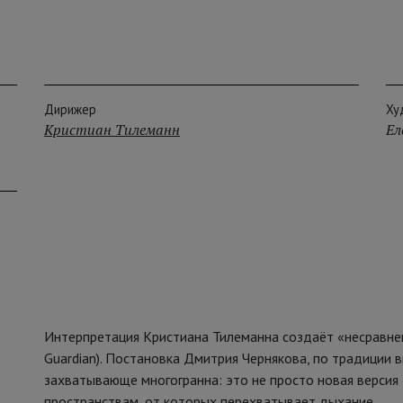
Дирижер
Ху
Кристиан Тилеманн
Ел
Интерпретация Кристиана Тилеманна создаёт «несравне
Guardian). Постановка Дмитрия Чернякова, по традиции 
захватывающе многогранна: это не просто новая версия
пространствам, от которых перехватывает дыхание.