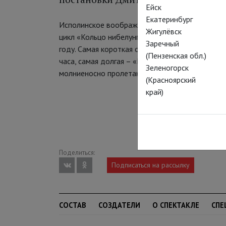
Ейск
Екатеринбург
Исполинское воображение Вагнера не знает пре
Жигулёвск
цикл «Кольцо нибелунга», завораживающий зри
Заречный
году. Самая короткая опера – предвечерие «Зо
(Пензенская обл.)
часа, самая долгая – «Гибель богов», она звучи
Зеленогорск
молниеносно пролетающие часы.
(Красноярский
край)
Поделиться:
Подписаться на рассылку
СОСТАВ
СОЗДАТЕЛИ
О СПЕКТАКЛЕ
СПЕ