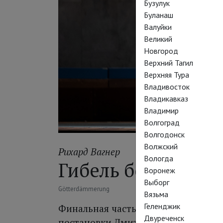
Бузулук
Буланаш
Валуйки
Великий
Новгород
Верхний Тагил
Верхняя Тура
Владивосток
Владикавказ
Владимир
Волгоград
Волгодонск
Волжский
Рихард Вагнер
Вологда
Гибель богов
Воронеж
Выборг
Götterdämmerung
Вязьма
Геленджик
Финальная часть тетралогии «Коль
Двуреченск
постановки Дмитрия Чернякова в Б