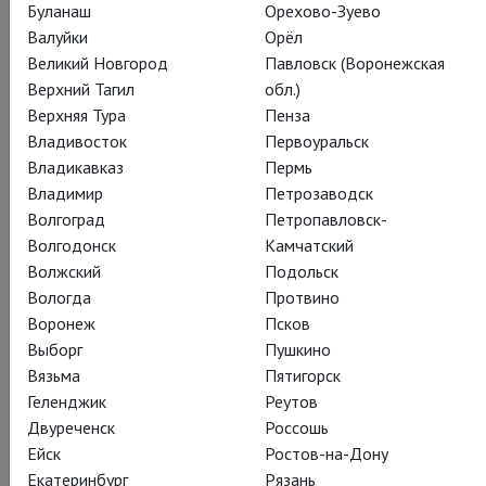
Буланаш
Орехово-Зуево
Валуйки
Орёл
Великий Новгород
Павловск (Воронежская
Верхний Тагил
обл.)
Верхняя Тура
Пенза
Владивосток
Первоуральск
Владикавказ
Пермь
Владимир
Петрозаводск
Волгоград
Петропавловск-
Волгодонск
Камчатский
Волжский
Подольск
Вологда
Протвино
Воронеж
Псков
Выборг
Пушкино
Вязьма
Пятигорск
Геленджик
Реутов
Двуреченск
Россошь
Ейск
Ростов-на-Дону
Екатеринбург
Рязань