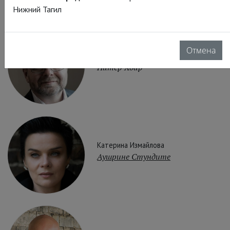
Нижний Тагил
Отмена
Зиновий Борисович Измайлов
Питер Хоар
Катерина Измайлова
Аушрине Стундите