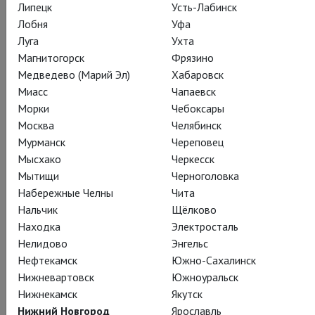
Липецк
Усть-Лабинск
Поделиться:
Лобня
Уфа
Луга
Ухта
Магнитогорск
Фрязино
Подписаться на рассылку
Медведево (Марий Эл)
Хабаровск
Миасс
Чапаевск
Морки
Чебоксары
СОСТАВ
СОЗДАТЕЛИ
О СПЕКТАКЛЕ
СПЕЦПРОЕКТ
Москва
Челябинск
Мурманск
Череповец
ЖУРНАЛ
КАДРЫ
ТЕАТР
Мысхако
Черкесск
Мытищи
Черноголовка
Набережные Челны
Чита
Действующие лица и исполнители
Нальчик
Щёлково
Находка
Электросталь
Нелидово
Энгельс
Нефтекамск
Южно-Сахалинск
Борис Тимофеевич Измайлов
Нижневартовск
Южноуральск
Владимир Огновенко
Нижнекамск
Якутск
Нижний Новгород
Ярославль