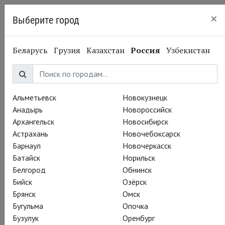
×
Выберите город
Нижний Новгород
Беларусь
Грузия
Казахстан
Россия
Узбекистан
Альметьевск
Новокузнецк
Анадырь
Новороссийск
Архангельск
Новосибирск
Астрахань
Новочебоксарск
Барнаул
Новочеркасск
Батайск
Норильск
Белгород
Обнинск
Бийск
Озёрск
Брянск
Омск
Бугульма
Опочка
Бузулук
Оренбург