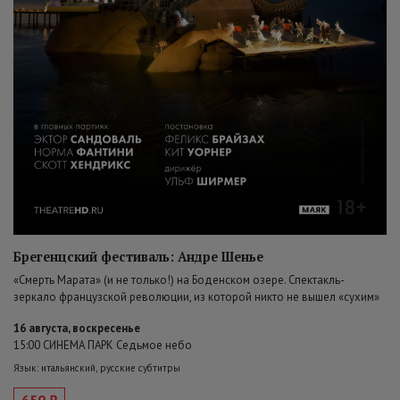
Брегенцский фестиваль: Андре Шенье
«Смерть Марата» (и не только!) на Боденском озере. Спектакль-
зеркало французской революции, из которой никто не вышел «сухим»
16 августа, воскресенье
15:00 СИНЕМА ПАРК Седьмое небо
Язык: итальянский, русские субтитры
650 ₽