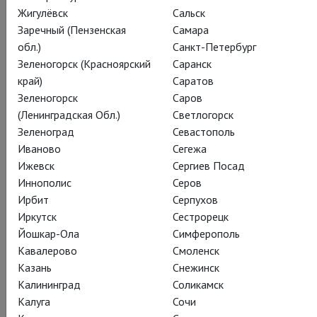
Жигулёвск
Сальск
Заречный (Пензенская
Самара
обл.)
Санкт-Петербург
Зеленогорск (Красноярский
Саранск
край)
Саратов
Дмитрий Шостакович
Зеленогорск
Саров
Леди Макбет
(Ленинградская Обл.)
Светлогорск
Зеленоград
Севастополь
Мценского уезда
Иваново
Сегежа
Ижевск
Сергиев Посад
Lady Macbeth of the Mtsensk District
Иннополис
Серов
Ирбит
Серпухов
Страсть – опасная, всесильная, на все
Иркутск
Сестрорецк
времена: Дмитрий Черняков ставит Дмитрия
Йошкар-Ола
Симферополь
Шостаковича в Лионе
Кавалерово
Смоленск
Казань
Снежинск
Катерина Измайлова – имя героини повести Николая
Калининград
Соликамск
Лескова и оперы Дмитрия Шостаковича; имя, ставшее
Калуга
Сочи
нарицательным. Сильная, властная, красивая женщина