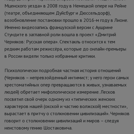
Мценского уезда» в 2008 году в Немецкой опере на Рейне
(театре, объединяющем Дуйсбург и Дюссельдорф),
возобновление постановки прошло в 2016-м году в Лионе.
Именно видеозапись французской версии с Аушрине
Стундите в заглавной роли вошла в проект «Дмитрий
Черняков: Русская опера». Спектакль относится к тем
редким работам режиссёра, которые до онлайн-премьеры
в России видели только избранные критики.
Психологически подробная частная история отношений
(Черняков – непревзойденный интимист; у него герои самых
хрестоматийных опер превращаются в живых, узнаваемых
людей) обретает мифологическое измерение. Лесков
посвятил свой очерк одному из «типических женских
характеров нашей (окской и частию волжской) местности»,
вырастает в притчу о столкновении цивилизаций». Черняков
говорит о столкновении цивилизаций и миров – следуя
неистовому гению Шостаковича.