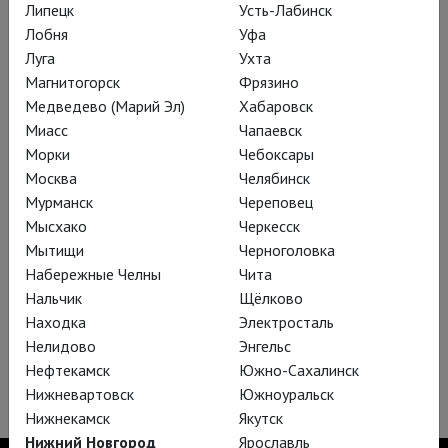
Липецк
Усть-Лабинск
Лобня
Уфа
Луга
Ухта
Магнитогорск
Фрязино
Медведево (Марий Эл)
Хабаровск
Миасс
Чапаевск
Морки
Чебоксары
Москва
Челябинск
Мурманск
Череповец
Мысхако
Черкесск
Мытищи
Черноголовка
Набережные Челны
Чита
Юлий Цезарь: Бен Уишоу
Нальчик
Щёлково
Вечно актуальная политическая драма Шекспира,
Находка
Электросталь
разыгранная квартетом суперзвезд.
Нелидово
Энгельс
Нефтекамск
Южно-Сахалинск
Нижневартовск
Южноуральск
Нижнекамск
Якутск
Нижний Новгород
Ярославль