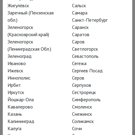
Жигулёвск
Сальск
Книга пыли. Прекрасная дикарка
Заречный (Пензенская
Самара
обл.)
Санкт-Петербург
Феерическое воплощение на сцене приквела к «Темным
Зеленогорск
Саранск
началам» Филипа Пулмана
(Красноярский край)
Саратов
Зеленогорск
Саров
(Ленинградская Обл.)
Светлогорск
Зеленоград
Севастополь
Иваново
Сегежа
Ижевск
Сергиев Посад
Иннополис
Серов
Ирбит
Серпухов
Иркутск
Сестрорецк
Йошкар-Ола
Симферополь
Кавалерово
Смоленск
Казань
Снежинск
Калининград
Соликамск
Молодой Маркс
Калуга
Сочи
Бурлекс про Карла Маркса, спектакль-первенец нового