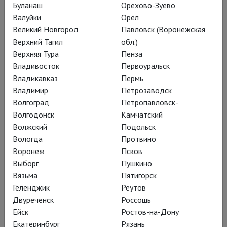
Буланаш
Орехово-Зуево
Валуйки
Орёл
Великий Новгород
Павловск (Воронежская
Верхний Тагил
обл.)
Верхняя Тура
Пенза
Аллилуйя!
Владивосток
Первоуральск
Новая остроумная пьеса легенды британской сцены Алана
Владикавказ
Пермь
Беннетта.
Владимир
Петрозаводск
Волгоград
Петропавловск-
Волгодонск
Камчатский
Волжский
Подольск
Вологда
Протвино
Воронеж
Псков
Выборг
Пушкино
Вязьма
Пятигорск
Геленджик
Реутов
Двуреченск
Россошь
Ейск
Ростов-на-Дону
Екатеринбург
Рязань