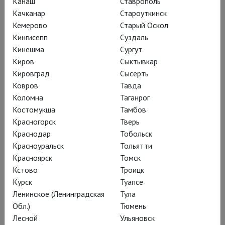
Канаш
Ставрополь
театра, основанного экс-худруком Национального –
Качканар
Староуткинск
Николасом Хайтнером.
Кемерово
Старый Оскол
Кингисепп
Суздаль
Кинешма
Сургут
Киров
Сыктывкар
Кировград
Сысерть
Ковров
Тавда
Коломна
Таганрог
Костомукша
Тамбов
Красногорск
Тверь
Краснодар
Тобольск
Красноуральск
Тольятти
Красноярск
Томск
Кстово
Троицк
Сон в летнюю ночь
Курск
Туапсе
Ленинское (Ленинградская
Тула
Гвендолин Кристи играет Титанию и Ипполиту в
Обл.)
Тюмень
иммерсивной версии шекспировской сказки
Лесной
Ульяновск