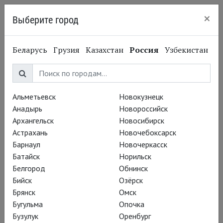
×
Выберите город
Нижний Новгород
Беларусь
Грузия
Казахстан
Россия
Узбекистан
Театр
Альметьевск
Новокузнецк
«Бридж»
Анадырь
Новороссийск
Архангельск
Новосибирск
Астрахань
Новочебоксарск
Барнаул
Новочеркасск
Батайск
Норильск
Белгород
Обнинск
Бийск
Озёрск
Брянск
Омск
Бугульма
Опочка
Бузулук
Оренбург