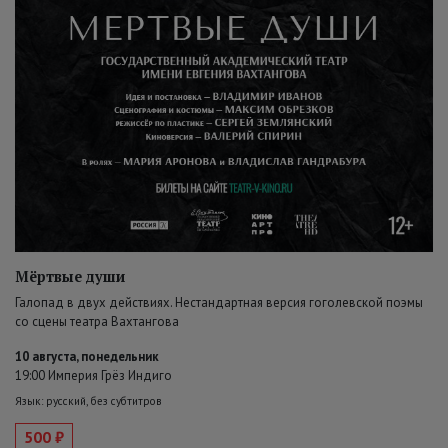
Мёртвые души
Галопад в двух действиях. Нестандартная версия гоголевской поэмы
со сцены театра Вахтангова
10 августа, понедельник
19:00 Империя Грёз Индиго
Язык: русский, без субтитров
500 ₽