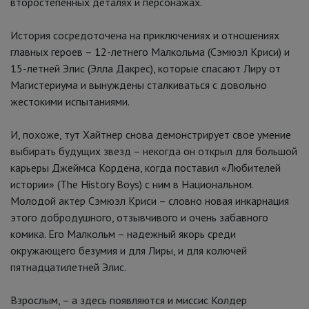
второстепенных деталях и персонажах.
История сосредоточена на приключениях и отношениях
главных героев – 12-летнего Малкольма (Сэмюэл Криси) и
15-летней Элис (Элла Дакрес), которые спасают Лиру от
Магистериума и вынуждены сталкиваться с довольно
жестокими испытаниями.
И, похоже, тут Хайтнер снова демонстрирует свое умение
выбирать будущих звезд – некогда он открыл для большой
карьеры Джеймса Кордена, когда поставил «Любителей
истории» (The History Boys) с ним в Национальном.
Молодой актер Сэмюэл Криси – словно новая инкарнация
этого добродушного, отзывчивого и очень забавного
комика. Его Малкольм – надежный якорь среди
окружающего безумия и для Лиры, и для колючей
пятнадцатилетней Элис.
Взрослым, – а здесь появляются и миссис Колдер