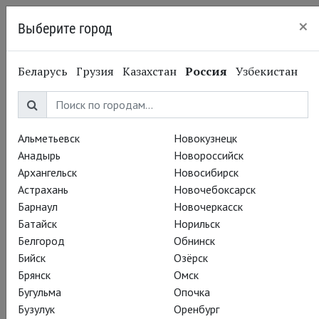
×
Выберите город
Нижний Новгород
Беларусь
Грузия
Казахстан
Россия
Узбекистан
Альметьевск
Новокузнецк
Анадырь
Новороссийск
Архангельск
Новосибирск
Астрахань
Новочебоксарск
Барнаул
Новочеркасск
Батайск
Норильск
Белгород
Обнинск
Бийск
Озёрск
Брянск
Омск
Бугульма
Опочка
Бузулук
Оренбург