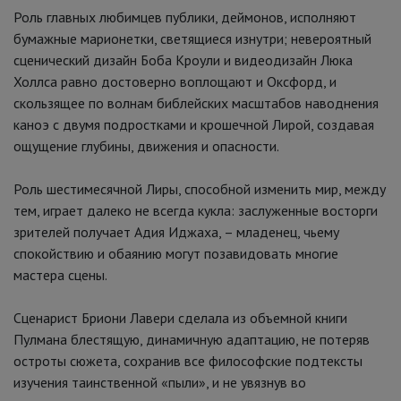
Роль главных любимцев публики, деймонов, исполняют
бумажные марионетки, светящиеся изнутри; невероятный
сценический дизайн Боба Кроули и видеодизайн Люка
Холлса равно достоверно воплощают и Оксфорд, и
скользящее по волнам библейских масштабов наводнения
каноэ с двумя подростками и крошечной Лирой, создавая
ощущение глубины, движения и опасности.
Роль шестимесячной Лиры, способной изменить мир, между
тем, играет далеко не всегда кукла: заслуженные восторги
зрителей получает Адия Иджаха, – младенец, чьему
спокойствию и обаянию могут позавидовать многие
мастера сцены.
Сценарист Бриони Лавери сделала из объемной книги
Пулмана блестящую, динамичную адаптацию, не потеряв
остроты сюжета, сохранив все философские подтексты
изучения таинственной «пыли», и не увязнув во