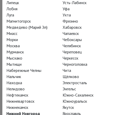
Липецк
Усть-Лабинск
Лобня
Уфа
Луга
Ухта
Малкольм
Магнитогорск
Фрязино
Сэмюэл Криси
Медведево (Марий Эл)
Хабаровск
Миасс
Чапаевск
Морки
Чебоксары
Москва
Челябинск
Мурманск
Череповец
Мысхако
Черкесск
Элис
Мытищи
Черноголовка
Элла Дакрес
Набережные Челны
Чита
Нальчик
Щёлково
Находка
Электросталь
Нелидово
Энгельс
Нефтекамск
Южно-Сахалинск
Нижневартовск
Южноуральск
Нижнекамск
Якутск
Ханна Релф
Наоми Фредерик
Нижний Новгород
Ярославль