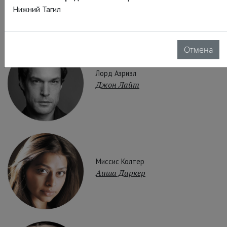
Нижний Тагил
Отмена
Лорд Азриэл
Джон Лайт
Миссис Колтер
Аиша Даркер