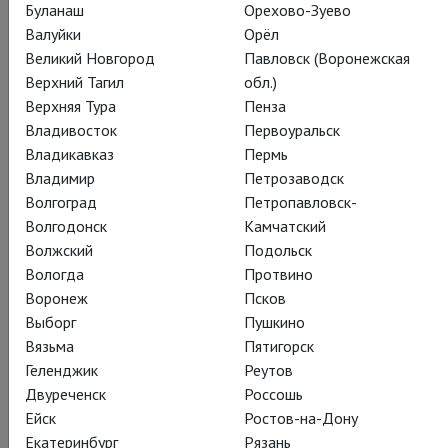
Буланаш
Орехово-Зуево
Валуйки
Орёл
Великий Новгород
Павловск (Воронежская
Верхний Тагил
обл.)
Верхняя Тура
Пенза
Владивосток
Первоуральск
Владикавказ
Пермь
Владимир
Петрозаводск
Волгоград
Петропавловск-
Волгодонск
Камчатский
Волжский
Подольск
Вологда
Протвино
Воронеж
Псков
Выборг
Пушкино
Вязьма
Пятигорск
Геленджик
Реутов
Двуреченск
Россошь
Ейск
Ростов-на-Дону
Екатеринбург
Рязань