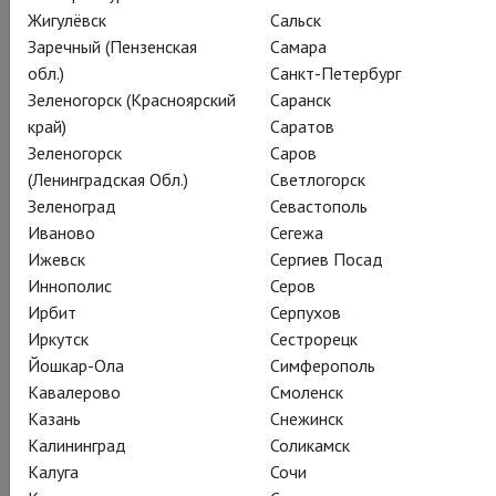
Жигулёвск
Сальск
Заречный (Пензенская
Самара
обл.)
Санкт-Петербург
Зеленогорск (Красноярский
Саранск
край)
Саратов
Филип Пулман, адаптация Брайони Лэйвери
Зеленогорск
Саров
Книга пыли.
(Ленинградская Обл.)
Светлогорск
Зеленоград
Севастополь
Прекрасная дикарка
Иваново
Сегежа
Ижевск
Сергиев Посад
The Book of Dust – La Belle Sauvage
Иннополис
Серов
Ирбит
Серпухов
Феерическое воплощение на сцене приквела
Иркутск
Сестрорецк
к «Темным началам» Филипа Пулмана
Йошкар-Ола
Симферополь
Кавалерово
Смоленск
Альтернативная Британия, в которой сообщество ученых
Казань
Снежинск
противостоит могущественной клерикальной организации
Калининград
Соликамск
Магистериум, задумавшей лишить всех людей этого мира
Калуга
Сочи
частички души, воплощенной в виде животного-деймона. В