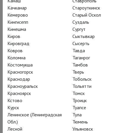
Канаш
Ставрополь
центре заговора – младенец Лира, которую защищают от
Качканар
Староуткинск
злых сил два очень разных подростка.
Кемерово
Старый Оскол
Кингисепп
Суздаль
Кинешма
Сургут
Киров
Сыктывкар
Кировград
Сысерть
Поделиться:
Ковров
Тавда
Коломна
Таганрог
Костомукша
Тамбов
Подписаться на рассылку
Красногорск
Тверь
Краснодар
Тобольск
Красноуральск
Тольятти
СОСТАВ
СОЗДАТЕЛИ
О СПЕКТАКЛЕ
КАДРЫ
Красноярск
Томск
Кстово
Троицк
ТЕАТР
Курск
Туапсе
Ленинское (Ленинградская
Тула
Обл.)
Тюмень
Действующие лица и исполнители
Лесной
Ульяновск