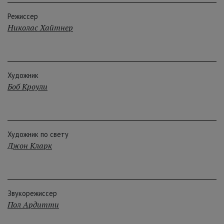
Режиссер
Николас Хайтнер
Художник
Боб Кроули
Художник по свету
Джон Кларк
Звукорежиссер
Пол Ардитти