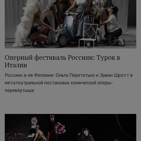
Оперный фестиваль Россини: Турок в
Италии
Россини а-ля Феллини: Ольга Перетятько и Эрвин Шротт в
метатеатральной постановке комической оперы-
перевёртыша