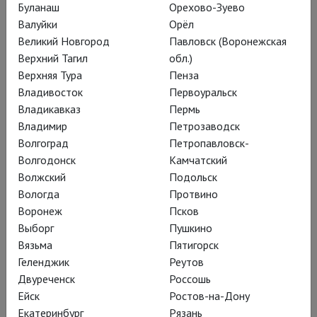
Буланаш
Орехово-Зуево
Валуйки
Орёл
Великий Новгород
Павловск (Воронежская
Верхний Тагил
обл.)
Верхняя Тура
Пенза
Владивосток
Первоуральск
Оперный фестиваль
Владикавказ
Пермь
Владимир
Петрозаводск
Россини: Эрмиона
Волгоград
Петропавловск-
Волгодонск
Камчатский
Волжский
Подольск
Лето – время оперных фестивалей. И один из
Вологда
Протвино
Воронеж
Псков
самых знаменитых и любимых уже почти 50 лет
Выборг
Пушкино
– фестиваль Россини на его родине – в
Вязьма
Пятигорск
приморском Пезаро. Фестиваль часто называют
Геленджик
Реутов
«Маленьким Байройтом на Адриатике»,
Двуреченск
Россошь
поскольку оба события сосредоточены на
Ейск
Ростов-на-Дону
одном авторе, всемирно известны и вкладывают
Екатеринбург
Рязань