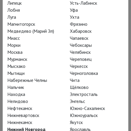
Липецк
Усть-Лабинск
стал именно таким: со взрывами смеха,
Лобня
Уфа
радостными проделками и весёлыми шутками.
Луга
Ухта
Никаких постных лиц или грустных мероприятий
Магнитогорск
Фрязино
– среди всех оперных фестивалей Пезарский,
Медведево (Марий Эл)
Хабаровск
Миасс
Чапаевск
наверное, самый любимый публикой!
Морки
Чебоксары
Москва
Челябинск
TheatreHD рад разделить с нашими зрителями
Мурманск
Череповец
хорошее настроение, прекрасные голоса и
Мысхако
Черкесск
любопытнейшие постановки этого чудесного
Мытищи
Черноголовка
итальянского фестиваля.
Набережные Челны
Чита
Нальчик
Щёлково
Находка
Электросталь
Нелидово
Энгельс
Нефтекамск
Южно-Сахалинск
Нижневартовск
Южноуральск
Нижнекамск
Якутск
Нижний Новгород
Ярославль