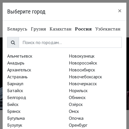
×
Выберите город
Нижний Новгород
Беларусь
Грузия
Казахстан
Россия
Узбекистан
Альметьевск
Новокузнецк
Анадырь
Новороссийск
Архангельск
Новосибирск
Астрахань
Новочебоксарск
Барнаул
Новочеркасск
Батайск
Норильск
Белгород
Обнинск
Бийск
Озёрск
Брянск
Омск
Бугульма
Опочка
СПЕЦПРОЕКТ THEATREHD
Бузулук
Оренбург