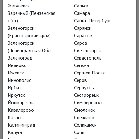
Жигулёвск
Сальск
немало сил для изучения произведений
Заречный (Пензенская
Самара
композитора.
обл.)
Санкт-Петербург
Зеленогорск
Саранск
По традиции даются три оперы: две новые
(Красноярский край)
Саратов
постановки, третья же может быть
Зеленогорск
Саров
возвращением спектакля прошлых лет. Кроме
(Ленинградская Обл.)
Светлогорск
Зеленоград
Севастополь
того, публика наслаждается сольными
Иваново
Сегежа
концертами вокальной музыки, выступлениями
Ижевск
Сергиев Посад
Россиниевской академии, симфоническими
Иннополис
Серов
концертами и ежегодным исполнением оперы
Ирбит
Серпухов
Россини «Путешествие в Реймс», поставленной в
Иркутск
Сестрорецк
2001 году, которая служит своеобразным
Йошкар-Ола
Симферополь
Кавалерово
Смоленск
экзаменом для молодых выпускников Академии,
Казань
Снежинск
большинство из которых затем пополнят ряды
Калининград
Соликамск
солистов на «взрослых» спектаклях.
Калуга
Сочи