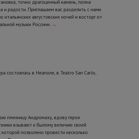
тановка, точно драгоценный камень, полна
а и радости. Приглашаем вас разделить с нами
о итальянских августовских ночей и восторг от
иальной музыки Россини.
→
а состоялась в Неаполе, в Teatro San Carlo,
вою пленницу Андромаху, вдову героя
 узники взывают к былому величию своей
, которой позволено провести несколько