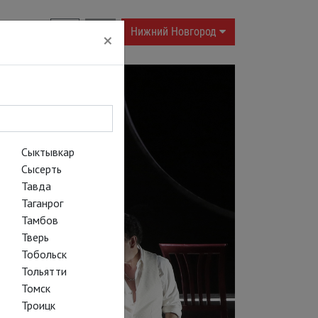
RU
|
EN
Нижний Новгород
×
Сыктывкар
Сысерть
Тавда
Таганрог
Тамбов
Тверь
Тобольск
Тольятти
Томск
Троицк