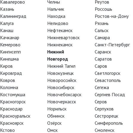
Кавалерово
Челны
Реутов
Казань
Нальчик
Россошь
Калининград
Находка
Ростов-на-Дону
Калуга
Нелидово
Рязань
Канаш
Нефтекамск
Сальск
Качканар
Нижневартовск
Самара
Кемерово
Нижнекамск
Санкт-Петербург
Кингисепп
Нижний
Саранск
Кинешма
Новгород
Саратов
Киров
Нижний Тагил
Саров
Кировград
Новокузнецк
Светлогорск
Ковров
Новороссийск
Севастополь
Коломна
Новосибирск
Сегежа
Костомукша
Новочебоксарск
Сергиев Посад
ь Россини:
Красногорск
Новочеркасск
Серов
Краснодар
Норильск
Серпухов
Красноуральск
Обнинск
Сестрорецк
Красноярск
Озёрск
Симферополь
Кстово
Омск
Смоленск