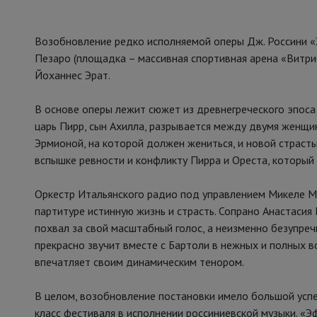
Возобновление редко исполняемой оперы Дж. Россини «Э
Пезаро (площадка – массивная спортивная арена «Витр
Йоханнес Эрат.
В основе оперы лежит сюжет из древнегреческого эпоса
царь Пирр, сын Ахилла, разрывается между двумя женщи
Эрмионой, на которой должен жениться, и новой страсть
вспышке ревности и конфликту Пирра и Ореста, который
Оркестр Итальянского радио под управлением Микеле М
партитуре истинную жизнь и страсть. Сопрано Анастасия
похвал за свой масштабный голос, а неизменно безупре
прекрасно звучит вместе с Бартоли в нежных и полных в
впечатляет своим динамическим тенором.
В целом, возобновление постановки имело большой усп
класс фестиваля в исполнении россиниевской музыки. «