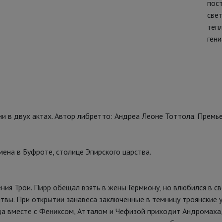
пос
свет
тепл
ген
и в двух актах. Автор либретто: Андреа Леоне Тоттола. Премьер
ена в Буфроте, столице Эпирского царства.
ия Трои. Пирр обещал взять в жены Гермиону, но влюбился в с
итвы. При открытии занавеса заключенные в темницу троянские
да вместе с Фениксом, Атталом и Чефизой приходит Андромаха