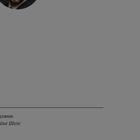
дожник
йке Шеле