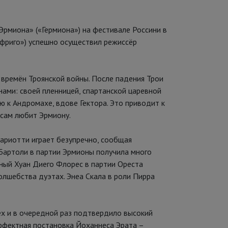
рмиона» («Гермиона») на фестивале Россини в
ифриго») успешно осуществил режиссёр
 времён Троянской войны. После падения Трои
нами: своей пленницей, спартанской царевной
ю к Андромахе, вдове Гектора. Это приводит к
 сам любит Эрмиону.
ариотти играет безупречно, сообщая
 Бартоли в партии Эрмионы получила много
чный Хуан Диего Флорес в партии Ореста
олшебства дуэтах. Энеа Скала в роли Пирра
ех и в очередной раз подтвердило высокий
Эффектная постановка Йоханнеса Эрата –