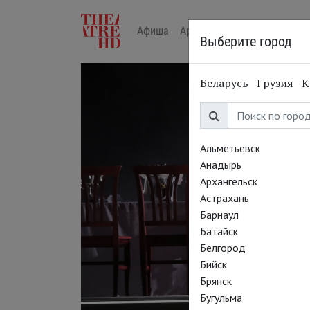
Афиша
Арт-лекторий в кино
Жур
Выберите город
Беларусь
Грузия
К
Альметьевск
Анадырь
Архангельск
Астрахань
Барнаул
Батайск
Белгород
Бийск
Брянск
Бугульма