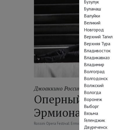
Бузулук
Буланаш
Валуйки
Великий
Новгород
Верхний Тагил
Верхняя Тура
Владивосток
Владикавказ
Владимир
Волгоград
Волгодонск
Волжский
Джоаккино Россини
Вологда
Оперный фестивал
Воронеж
Выборг
Эрмиона
Вязьма
Геленджик
Rossini Opera Festival: Ermione
Двуреченск