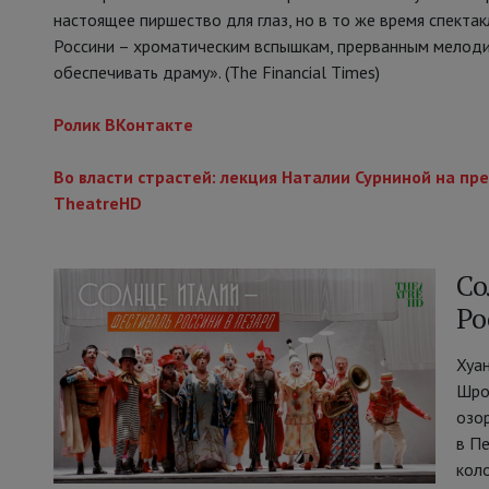
настоящее пиршество для глаз, но в то же время спекта
Россини – хроматическим вспышкам, прерванным мелоди
обеспечивать драму». (The Financial Times)
Ролик ВКонтакте
Во власти страстей: лекция Наталии Сурниной на п
TheatreHD
Со
Ро
Хуан
Шро
озо
в П
кол