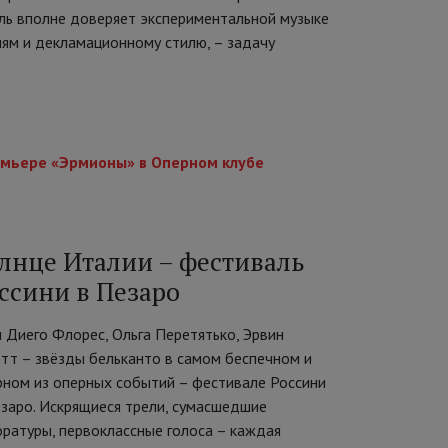
кль вполне доверяет экспериментальной музыке
ям и декламационному стилю, – задачу
ремьере «Эрмионы» в Оперном клубе
лнце Италии – фестиваль
ссини в Пезаро
 Диего Флорес, Ольга Перетятько, Эрвин
тт – звёзды бельканто в самом беспечном и
рном из оперных событий – фестивале Россини
езаро. Искрящиеся трели, сумасшедшие
оратуры, первоклассные голоса – каждая