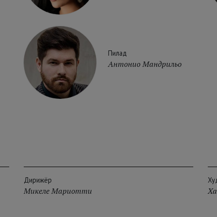
Пилад
Антонио Мандрильо
Дирижёр
Ху
Микеле Мариотти
Ха