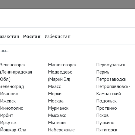
нал
Репертуар
Спецпроекты
Онлайн
азахстан
Россия
Узбекистан
Зеленогорск
Магнитогорск
Первоуральск
(Ленинградская
Медведево
Пермь
Обл.)
(Марий Эл)
Петрозаводск
Зеленоград
Миасс
Петропавловск-
Иваново
Морки
Камчатский
Ижевск
Москва
Подольск
Иннополис
Мурманск
Протвино
Ирбит
Мысхако
Псков
Иркутск
Мытищи
Пушкино
Йошкар-Ола
Набережные
Пятигорск