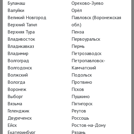
В плену дворцовых
Буланаш
Орехово-Зуево
Валуйки
Орёл
интриг
Великий Новгород
Павловск (Воронежская
Верхний Тагил
обл.)
Верхняя Тура
Пенза
На экранах кинотеатров – опера
Владивосток
Первоуральск
Владикавказ
Пермь
Рихарда Штрауса «Электра»,
Владимир
Петрозаводск
поставленная к 100-летию
Волгоград
Петропавловск-
Зальцбургского фестиваля
Волгодонск
Камчатский
Волжский
Подольск
Вологда
Протвино
Воронеж
Псков
Горячая версия
Выборг
Пушкино
Вязьма
Пятигорск
Кшиштофа
Геленджик
Реутов
Варликовского,
Двуреченск
Россошь
вышедшая пандемии
Ейск
Ростов-на-Дону
Екатеринбург
Рязань