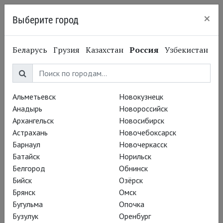
×
Выберите город
Нижний Новгород
Беларусь
Грузия
Казахстан
Россия
Узбекистан
Альметьевск
Новокузнецк
Анадырь
Новороссийск
Архангельск
Новосибирск
Астрахань
Новочебоксарск
Барнаул
Новочеркасск
Батайск
Норильск
Белгород
Обнинск
Бийск
Озёрск
Брянск
Омск
Бугульма
Опочка
Вадим Рутковский
Бузулук
Оренбург