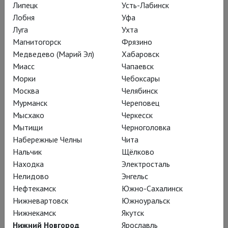
движется несколько
Липецк
Усть-Лабинск
Лобня
Уфа
медленнее, чем
Луга
Ухта
привычно в кино, но в
Магнитогорск
Фрязино
целом вполне может
Медведево (Марий Эл)
Хабаровск
Миасс
Чапаевск
принять увиденное за
Морки
Чебоксары
полноценный
Москва
Челябинск
психологический
Мурманск
Череповец
Мысхако
Черкесск
триллер.
Мытищи
Черноголовка
Набережные Челны
Чита
Нальчик
Щёлково
Находка
Электросталь
Поляк Кшиштоф Варликовский любит
Нелидово
Энгельс
броские жесты, ведущие родство от
Нефтекамск
Южно-Сахалинск
кабаре, и сочиняет бурный и буйный
Нижневартовск
Южноуральск
спектакль, используя неглубокую,
Нижнекамск
Якутск
зато широченную сцену
Нижний Новгород
Ярославль