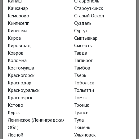
Канаш
Ставрополь
Качканар
Староуткинск
Кемерово
Старый Оскол
Кингисепп
Суздаль
Кинешма
Сургут
Киров
Сыктывкар
Кировград
Сысерть
Ковров
Тавда
Вообразим фантастическую
Коломна
Таганрог
ситуацию: в кинозал, где идёт
Костомукша
Тамбов
«Электра», зашёл случайный зритель,
Красногорск
Тверь
не имеющий представления о том,
Краснодар
Тобольск
что его ждёт видеоверсия оперы.
Красноуральск
Тольятти
Красноярск
Томск
Кстово
Троицк
Он, конечно, удивится,
Курск
Туапсе
Ленинское (Ленинградская
Тула
что на экране не говорят,
Обл.)
Тюмень
а поют, и действие
Лесной
Ульяновск