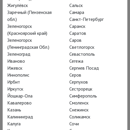
вопреки в 2020-м году –
Жигулёвск
Сальск
часть спецпроекта
Заречный (Пензенская
Самара
TheatreHD
обл.)
Санкт-Петербург
Зеленогорск
Саранск
«Зальцбург-100»
,
(Красноярский край)
Саратов
собравшего лучшие
Зеленогорск
Саров
постановки
(Ленинградская Обл.)
Светлогорск
Зеленоград
Севастополь
легендарного
Иваново
Сегежа
музыкального смотра.
Ижевск
Сергиев Посад
Иннополис
Серов
Ирбит
Серпухов
Иркутск
Сестрорецк
Йошкар-Ола
Симферополь
Кавалерово
Смоленск
Казань
Снежинск
Калининград
Соликамск
Калуга
Сочи