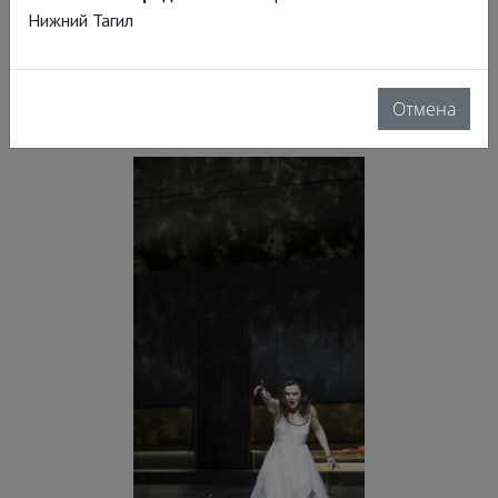
Felsenreitschule (
изначально, в XVII
Нижний Тагил
веке, эта площадка служила школой
верховой езды
) как полотно для
Отмена
диорамы по мотивам античного мифа.