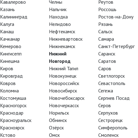
Кавалерово
Челны
Реутов
Казань
Нальчик
Россошь
Калининград
Находка
Ростов-на-Дону
Калуга
Нелидово
Рязань
Канаш
Нефтекамск
Сальск
Качканар
Нижневартовск
Самара
Кемерово
Нижнекамск
Санкт-Петербург
Кингисепп
Нижний
Саранск
Кинешма
Новгород
Саратов
Киров
Нижний Тагил
Саров
Кировград
Новокузнецк
Светлогорск
Ковров
Новороссийск
Севастополь
Коломна
Новосибирск
Сегежа
Костомукша
Новочебоксарск
Сергиев Посад
Красногорск
Новочеркасск
Серов
Краснодар
Норильск
Серпухов
Красноуральск
Обнинск
Сестрорецк
Красноярск
Озёрск
Симферополь
Кстово
Омск
Смоленск