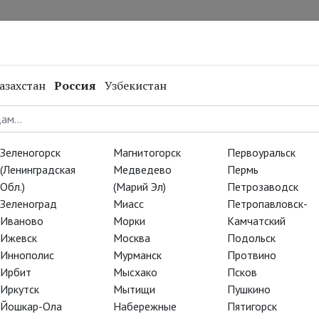
нал
Репертуар
Спецпроекты
Онлайн
азахстан
Россия
Узбекистан
Зеленогорск
Магнитогорск
Первоуральск
(Ленинградская
Медведево
Пермь
Обл.)
(Марий Эл)
Петрозаводск
Зеленоград
Миасс
Петропавловск-
Иваново
Морки
Камчатский
Ижевск
Москва
Подольск
Иннополис
Мурманск
Протвино
Ирбит
Мысхако
Псков
Иркутск
Мытищи
Пушкино
Йошкар-Ола
Набережные
Пятигорск