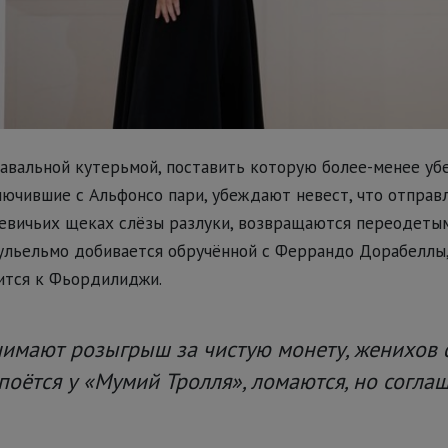
авальной кутерьмой, поставить которую более-менее уб
лючившие с Альфонсо пари, убеждают невест, что отправл
евичьих щеках слёзы разлуки, возвращаются переодетым
ульельмо добивается обручённой с Феррандо Дорабеллы
ится к Фьордилиджи.
имают розыгрыш за чистую монету, женихов 
 поётся у «Мумий Тролля», ломаются, но согла