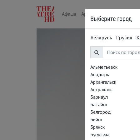
Афиша
Арт-лекторий в кино
Жур
Выберите город
Беларусь
Грузия
К
Альметьевск
Анадырь
Архангельск
Астрахань
Барнаул
Батайск
Белгород
Бийск
Брянск
Бугульма