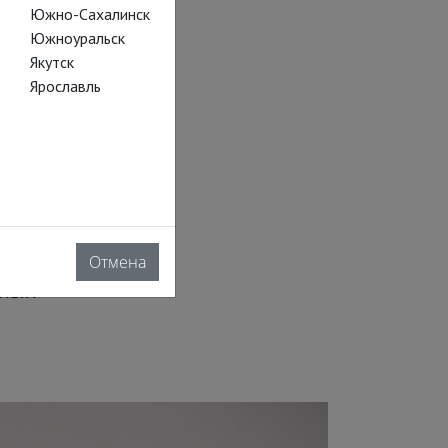
Южно-Сахалинск
Южноуральск
Якутск
Ярославль
кли
году. Среди
лярнейшей
Отмена
нных