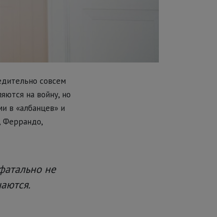
едительно совсем
яются на войну, но
и в «албанцев» и
, Феррандо,
фатально не
шаются.