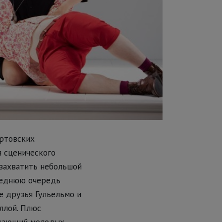
артовских
 сценического
 захватить небольшой
следнюю очередь
е друзья Гульельмо и
ллой. Плюс
ждающий молодых