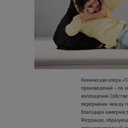
Комическая опера «Т
произведений – по о
воплощения. Собстве
перерывчик между пе
благодаря камерност
Феррандо, образующ
великовозрастный и