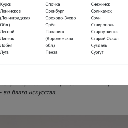
вязи
Курск
Опочка
Снежинск
Ленинское
Оренбург
Соликамск
ановке Кристофа Лоя – один из
(Ленинградская
Орехово-Зуево
Сочи
Обл.)
Орёл
Ставрополь
бург-100»
Лесной
Павловск
Староуткинск
Липецк
(Воронежская
Старый Оскол
Лобня
обл.)
Суздаль
Луга
Пенза
Сургут
азывает в кинотеатрах России
лучшие спекта
го фестиваля
, отметившего столетие в 2020-м 
х хитов выделяется компактная версия попу
а, пример ловкого обращения зла – каранти
 во благо искусства.