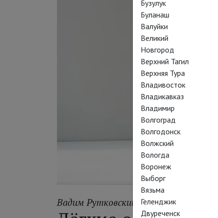
Бузулук
Буланаш
Валуйки
Великий
Новгород
Верхний Тагил
Верхняя Тура
Владивосток
Владикавказ
Владимир
Волгоград
Волгодонск
Волжский
Вологда
Воронеж
Выборг
Вязьма
Вадим Рутковский
Геленджик
Двуреченск