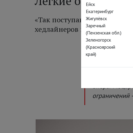
Лёгкие опасные с
Ейск
Екатеринбург
«Так поступают все» в пост
Жигулёвск
Заречный
хедлайнеров проекта «Зальц
(Пензенская обл.)
Зеленогорск
(Красноярский
край)
TheatreHD
пок
Зальцбургско
стопроцентны
оперы Моцарт
ограничений –