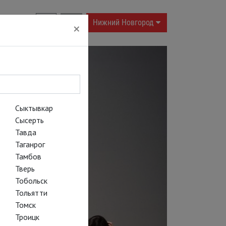
RU
|
EN
Нижний Новгород
×
Сыктывкар
Сысерть
Тавда
Таганрог
Тамбов
Тверь
Тобольск
Тольятти
Томск
Троицк