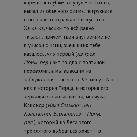
карман поглубже засунул – и готово,
выпал из обычного ритма, погрузился
в высокое театральное искусство?
Ха-ха-ха, часики-то всё равно
тикают; причём твои внутренние не
в унисон с нами, внешними: тебе
казалось, что первый (
из трёх –
Прим. ред.
) акт за два с полтиной
перевалил, а мы выводим из
заблуждения – всего-то 95 минут. А в
них и история Перца, и история его
зеркального антагониста, молчуна
Кандида (
Илья Созыкин или
Константин Ельчанинов – Прим.
ред.
), который из Леса этого
треклятого выбраться хочет – в