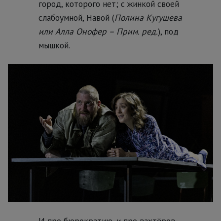
город, которого нет; с жинкой своей
слабоумной, Навой (
Полина Кугушева
или Алла Онофер – Прим. ред.
), под
мышкой.
И про бюрократию, и про вахтёров-