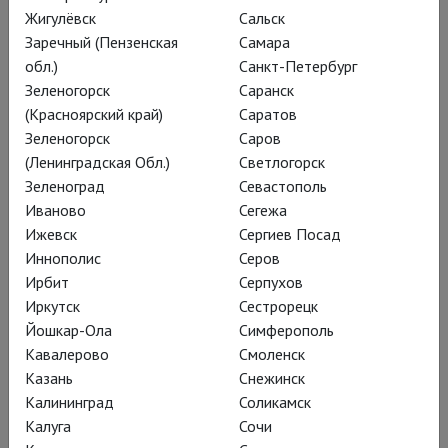
Жигулёвск
Сальск
переносит на сцену текст
Заречный (Пензенская
Самара
непростой судьбы – на
обл.)
Санкт-Петербург
Зеленогорск
Саранск
родине авторов он
(Красноярский край)
Саратов
впервые полностью и
Зеленогорск
Саров
без купюр был
(Ленинградская Обл.)
Светлогорск
Зеленоград
Севастополь
опубликован только в
Иваново
Сегежа
1988-м. Оно и понятно:
Ижевск
Сергиев Посад
не только антиутопия, не
Иннополис
Серов
Ирбит
Серпухов
только сатира; зловещая
Иркутск
Сестрорецк
фантасмагория о
Йошкар-Ола
Симферополь
нездоровом устройстве
Кавалерово
Смоленск
Казань
Снежинск
общества (и мира);
Калининград
Соликамск
сегодня тоже легко могли
Калуга
Сочи
бы запретить