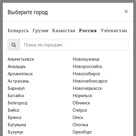
×
Выберите город
Нижний Новгород
Беларусь
Грузия
Казахстан
Россия
Узбекистан
Альметьевск
Новокузнецк
Анадырь
Новороссийск
Архангельск
Новосибирск
Астрахань
Новочебоксарск
Барнаул
Новочеркасск
Батайск
Норильск
Белгород
Обнинск
Бийск
Озёрск
Брянск
Омск
Бугульма
Опочка
Бузулук
Оренбург