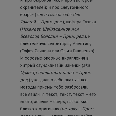
охранителей; и про «неутомимого
ёбаря» (
как называл себя Лев
Толстой – Прим. ред.
), шофёра Тузика
(
Искандер Шайхутдинов или
Всеволод Володин – Прим. ред.
), и
влиятельную секретаршу Алевтину
(София Сливина или Ольга Гапоненко).
И хоровые-оперные вкрапления в
хитрый саунд-дизайн Ванечки (
aka
Оркестр приватного танца – Прим.
ред.
) уже дали о себе знать – все
методы-приёмы тебе разбросали,
все явили. И текст, текст, текст – его
много, хочешь – сверь, насколько
близко к оригиналу (
не хочу – Прим.
ред.
), хочешь – случай, наслаждайся