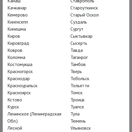
Канаш
Ставрополь
Качканар
Староуткинск
Кемерово
Старый Оскол
Кингисепп
Суздаль
Кинешма
Сургут
Киров
Сыктывкар
Кировград
Сысерть
Ковров
Тавда
Коломна
Таганрог
Костомукша
Тамбов
Красногорск
Тверь
Краснодар
Тобольск
Красноуральск
Тольятти
Красноярск
Томск
Кстово
Троицк
Курск
Туапсе
Ленинское (Ленинградская
Тула
Все безусловные гражданские
Обл.)
Тюмень
достоинства – романа, спектакля,
Лесной
Ульяновск