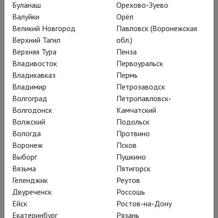
Буланаш
Орехово-Зуево
Вадим Рутковский
Валуйки
Орёл
Фантастическая
Великий Новгород
Павловск (Воронежская
антисоветчина
Верхний Тагил
обл.)
Верхняя Тура
Пенза
Владивосток
Первоуральск
«Улитка на склоне» – спектакль
Владикавказ
Пермь
Владимир
Петрозаводск
Петра Шерешевского по роману
Волгоград
Петропавловск-
братьев Стругацких в Московском
Волгодонск
Камчатский
ТЮЗе; первая громкая премьера
Волжский
Подольск
Вологда
Протвино
2025 года
Воронеж
Псков
Выборг
Пушкино
Вязьма
Пятигорск
Геленджик
Реутов
Представление,
Двуреченск
Россошь
зашкаливающее за
Ейск
Ростов-на-Дону
Екатеринбург
Рязань
четыре часа, подробно