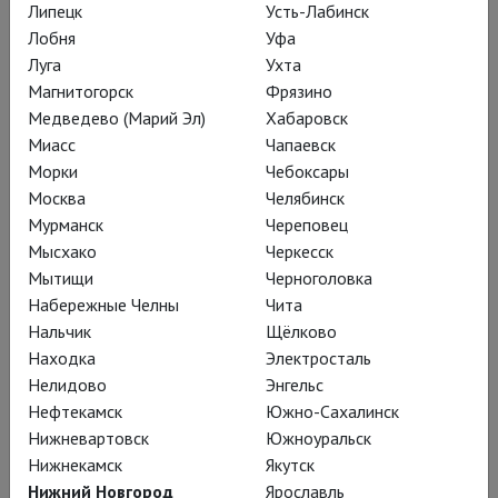
Стругацких, Шерешевского – не
Липецк
Усть-Лабинск
Лобня
Уфа
отменяют того факта, что ваш
Луга
Ухта
обозреватель, несмотря на большую
Магнитогорск
Фрязино
любовь и к режиссёру, и к театру, за
Медведево (Марий Эл)
Хабаровск
четыре часа исстрадался.
Миасс
Чапаевск
Морки
Чебоксары
Москва
Челябинск
Потому решил, по
Мурманск
Череповец
возможности, покурить в
Мысхако
Черкесск
Мытищи
Черноголовка
сторонке, а рецензию
Набережные Челны
Чита
отдать на откуп разным
Нальчик
Щёлково
героям.
Находка
Электросталь
Нелидово
Энгельс
Нефтекамск
Южно-Сахалинск
Нижневартовск
Южноуральск
Нижнекамск
Якутск
Нижний Новгород
Ярославль