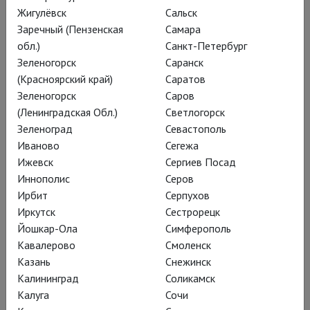
Мхитарян исполняет
Жигулёвск
Сальск
партию Лю, что дало нам
Заречный (Пензенская
Самара
повод поговорить с
обл.)
Санкт-Петербург
Зеленогорск
Саранск
великолепной сопрано о
(Красноярский край)
Саратов
профессии, искусстве и
Зеленогорск
Саров
реальности
(Ленинградская Обл.)
Светлогорск
Зеленоград
Севастополь
Иваново
Сегежа
Ижевск
Сергиев Посад
Иннополис
Серов
Ирбит
Серпухов
Иркутск
Сестрорецк
Йошкар-Ола
Симферополь
Кавалерово
Смоленск
Казань
Снежинск
Калининград
Соликамск
Калуга
Сочи