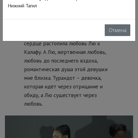
травмами; обиженное дитя, которое
Нижний Тагил
не через любовь пытается решить
свои внутренние проблемы, а через
боль и агрессию к другим, но в
Отмена
конце концов даже её ледяное
сердце растопила любовь Лю к
Калафу. А Лю, жертвенная любовь,
любовь до последнего вздоха,
романтическая душа этой девушки
мне близка. Турандот – девочка,
которая идёт через отрицание и
обиду, а Лю существует через
любовь.