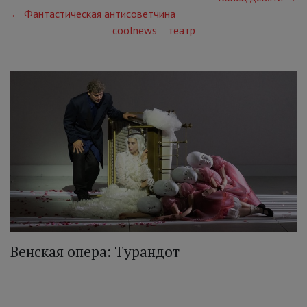
← Фантастическая антисоветчина
coolnews
театр
Венская опера: Турандот