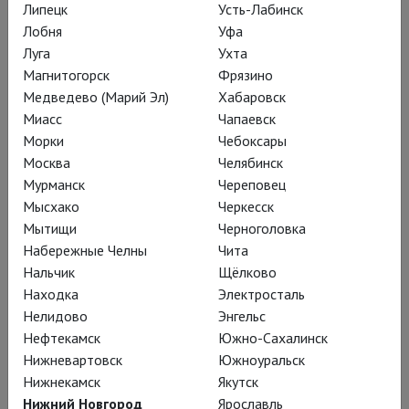
Мне нравятся талантливые
Липецк
Усть-Лабинск
Лобня
Уфа
постановки и не важно, статичны они
Луга
Ухта
или нет.
Магнитогорск
Фрязино
Медведево (Марий Эл)
Хабаровск
Турандот – жертва или агрессор? А
Миасс
Чапаевск
Лю? Она спасает человека,
Морки
Чебоксары
которого безнадёжно любит,
Москва
Челябинск
спасает его будущее… с другой. Или
Мурманск
Череповец
Мысхако
Черкесск
Лю не рассуждает об этом?
Мытищи
Черноголовка
Идеальная рабыня или идеальная
Набережные Челны
Чита
любовь?
Нальчик
Щёлково
Находка
Электросталь
КМ:
Мне очень нравится идея, где
Нелидово
Энгельс
Турандот как будто всё ещё
Нефтекамск
Южно-Сахалинск
маленькая девочка, с
Нижневартовск
Южноуральск
Нижнекамск
Якутск
непроработанными детскими
Нижний Новгород
Ярославль