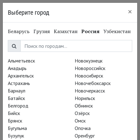
×
Выберите город
Нижний Новгород
Беларусь
Грузия
Казахстан
Россия
Узбекистан
Альметьевск
Новокузнецк
Анадырь
Новороссийск
Архангельск
Новосибирск
Астрахань
Новочебоксарск
Барнаул
Новочеркасск
Батайск
Норильск
Белгород
Обнинск
Бийск
Озёрск
Брянск
Омск
Бугульма
Опочка
Анна Войцехович
Бузулук
Оренбург