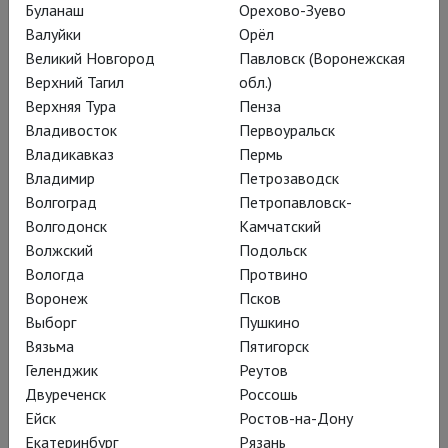
«Пусть театр учит нас
Буланаш
Орехово-Зуево
Валуйки
Орёл
чувствовать»
Великий Новгород
Павловск (Воронежская
Верхний Тагил
обл.)
Верхняя Тура
Пенза
Оперная звезда Кристина
Владивосток
Первоуральск
Владикавказ
Пермь
Мхитарян об идеальной любви,
Владимир
Петрозаводск
психической неустойчивости
Волгоград
Петропавловск-
оперных героев, кочевой жизни и
Волгодонск
Камчатский
Волжский
Подольск
смысле театра
Вологда
Протвино
Воронеж
Псков
Выборг
Пушкино
Вязьма
Пятигорск
В венской
«Турандот»
–
Геленджик
Реутов
одном из хитов проекта
Двуреченск
Россошь
TheatreHD
– Кристина
Ейск
Ростов-на-Дону
Екатеринбург
Рязань