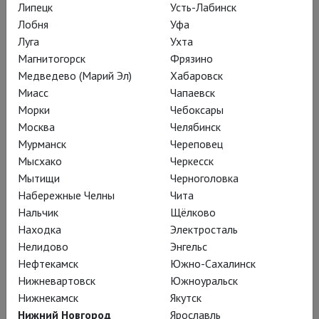
Мадиэлем Ренату и пытается
Липецк
Усть-Лабинск
овладеть телом бесноватой – «
я не
Лобня
Уфа
Луга
Ухта
побоюсь никакого демона в
Магнитогорск
Фрязино
сношениях с красивой женщиной,
Медведево (Марий Эл)
Хабаровск
если не боялся краснокожих с
Миасс
Чапаевск
отравленными стрелами
». Но куда
Морки
Чебоксары
там – Ренате не до смертного, ее
Москва
Челябинск
душа навеки отдана Другому,
Мурманск
Череповец
Мысхако
Черкесск
способному принимать и
Мытищи
Черноголовка
человеческое обличье графа Генриха.
Набережные Челны
Чита
Рупрехт и Рената пускаются на
Нальчик
Щёлково
поиски Генриха; впереди – визит к
Находка
Электросталь
магу, дуэль, встреча с
Нелидово
Энгельс
Мефистофелем...
Нефтекамск
Южно-Сахалинск
Нижневартовск
Южноуральск
Нижнекамск
Якутск
Заканчивает свои дни
Нижний Новгород
Ярославль