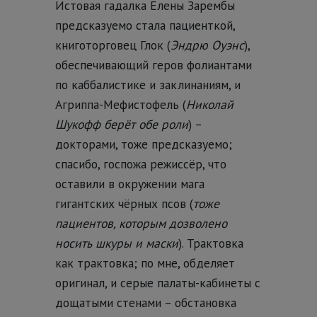
Истовая гадалка Елены Зарембы
предсказуемо стала пациенткой,
книготорговец Глок (
Эндрю Оуэнс
),
обеспечивающий геров фолиантами
по каббалистике и заклинаниям, и
Агриппа-Мефистофель (
Николай
Шукофф берёт обе роли
) –
докторами, тоже предсказуемо;
спасибо, госпожа режиссёр, что
оставили в окружении мага
гигантских чёрных псов (
тоже
пациентов, которым дозволено
носить шкуры и маски
). Трактовка
как трактовка; по мне, обделяет
оригинал, и серые палаты-кабинеты с
дощатыми стенами – обстановка