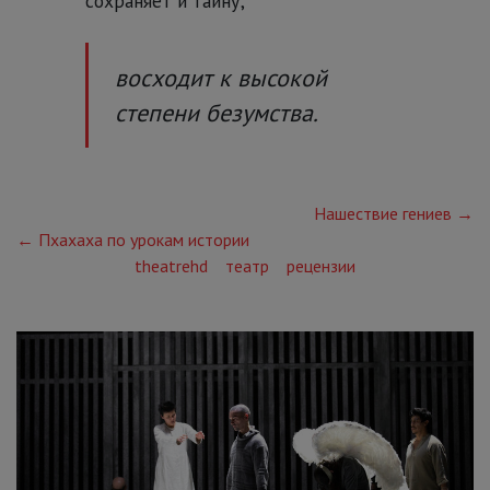
сохраняет и тайну;
восходит к высокой
степени безумства.
Нашествие гениев →
← Пхахаха по урокам истории
theatrehd
театр
рецензии