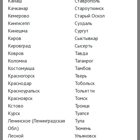
Канаш
Ставрополь
Качканар
Староуткинск
Кемерово
Старый Оскол
Кингисепп
Суздаль
Кинешма
Сургут
Киров
Сыктывкар
Кировград
Сысерть
Ковров
Тавда
Коломна
Таганрог
«
Мефистофель хватает мальчишку и
Костомукша
Тамбов
целиком съедает
» – одна из самых
Красногорск
Тверь
невинных строк либретто
Краснодар
Тобольск
«Огненного ангела», оперы Сергея
Красноуральск
Тольятти
Прокофьева по мотивам
Красноярск
Томск
Кстово
Троицк
мистического романа Валерия
Курск
Туапсе
Брюсова. В ней возвратившийся из
Ленинское (Ленинградская
Тула
Америки рыцарь Рупрехт встречает
Обл.)
Тюмень
одержимую огненным ангелом
Лесной
Ульяновск