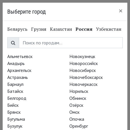
×
Выберите город
Нижний Новгород
Беларусь
Грузия
Казахстан
Россия
Узбекистан
Альметьевск
Новокузнецк
Анадырь
Новороссийск
Архангельск
Новосибирск
Астрахань
Новочебоксарск
Барнаул
Новочеркасск
Батайск
Норильск
Белгород
Обнинск
Бийск
Озёрск
Брянск
Омск
Бугульма
Опочка
Бузулук
Оренбург
Вадим Рутковский