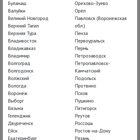
Буланаш
Орехово-Зуево
Романтика безумия
Валуйки
Орёл
Великий Новгород
Павловск (Воронежская
Верхний Тагил
обл.)
На киноэкранах – «Огненный
Верхняя Тура
Пенза
ангел», опера Сергея Прокофьева,
Владивосток
Первоуральск
поставленная в венском Theater an
Владикавказ
Пермь
Владимир
Петрозаводск
der Wien
Волгоград
Петропавловск-
Волгодонск
Камчатский
Волжский
Подольск
Вологда
Протвино
Либретто – по отчаянно
Воронеж
Псков
играющему в
Выборг
Пушкино
средневековье роману
Вязьма
Пятигорск
Геленджик
Реутов
декадента, символиста,
Двуреченск
Россошь
эротомана Валерия
Ейск
Ростов-на-Дону
Брюсова. Режиссёр
Екатеринбург
Рязань