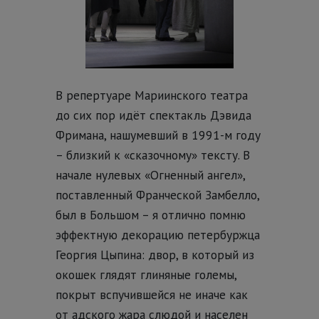
В репертуаре Мариинского театра
до сих пор идёт спектакль Дэвида
Фримана, нашумевший в 1991-м году
– близкий к «сказочному» тексту. В
начале нулевых «Огненный ангел»,
поставленный Франческой Замбелло,
был в Большом – я отлично помню
эффектную декорацию петербуржца
Георгия Цыпина: двор, в который из
окошек глядят глиняные големы,
покрыт вспучившейся не иначе как
от адского жара слюдой и населен