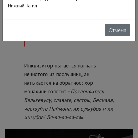
Нижний Тагил
Рената на костре,
предварительно смутив
целый монастырский
Отмена
двор.
Инквизитор пытается изгнать
нечистого из послушниц, ан
натыкается на обратное: хор
монахинь голосит «
Поклоняйтесь
Вельзевулу, славьте, сестры, Белиала,
чествуйте Паймона, их суккубов и их
инкубов! Ля-ля-ля-ля-ля
».