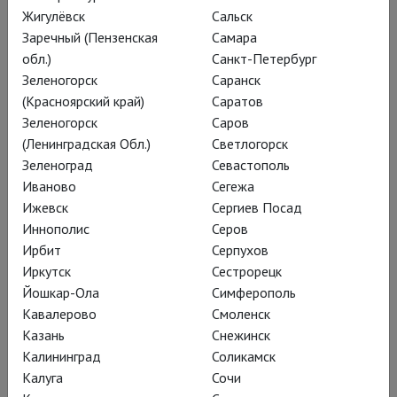
Жигулёвск
Сальск
спектакля Андреа Брет
Заречный (Пензенская
Самара
отказалась от
обл.)
Санкт-Петербург
воссоздания древнего
Зеленогорск
Саранск
(Красноярский край)
Саратов
Кёльна, оправдав все
Зеленогорск
Саров
плотские и религиозные
(Ленинградская Обл.)
Светлогорск
страсти-мордасти
Зеленоград
Севастополь
Иваново
Сегежа
действия локацией:
Ижевск
Сергиев Посад
сумасшедший дом.
Иннополис
Серов
Ирбит
Серпухов
Иркутск
Сестрорецк
Йошкар-Ола
Симферополь
Кавалерово
Смоленск
Казань
Снежинск
Калининград
Соликамск
Калуга
Сочи