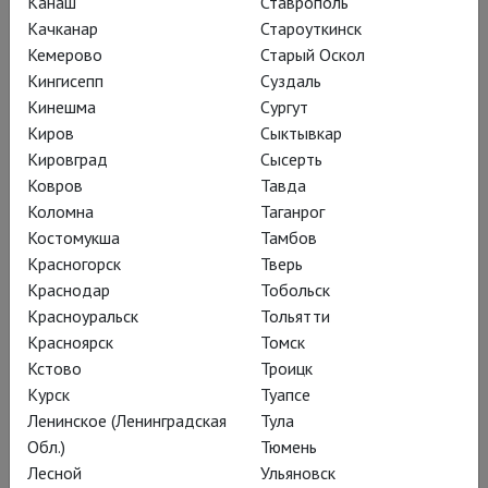
Канаш
Ставрополь
Качканар
Староуткинск
Кемерово
Старый Оскол
Кингисепп
Суздаль
Кинешма
Сургут
Киров
Сыктывкар
«
На излете Средневековья,
Кировград
Сысерть
Ковров
Тавда
размышлял Гойя, художники были
Коломна
Таганрог
звездами мировой величины. Они
Костомукша
Тамбов
открывали глаза и великим, и
Красногорск
Тверь
простым смертным, рассказывали
Краснодар
Тобольск
необходимые всем сказки,
Красноуральск
Тольятти
прославляли героев и праведников,
Красноярск
Томск
Кстово
Троицк
учили вечным истинам, показывали
Курск
Туапсе
землю, а также ад и рай, были
Ленинское (Ленинградская
Тула
одновременно летописцами и
Обл.)
Тюмень
пророками, носителями высоких
Лесной
Ульяновск