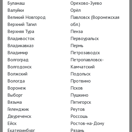
Буланаш
Орехово-Зуево
Валуйки
Орёл
С 10 марта в прокате – «Тени Гойи»,
Великий Новгород
Павловск (Воронежская
познавательный документальный
Верхний Тагил
обл.)
Верхняя Тура
Пенза
фильм, где проводником в миры
Владивосток
Первоуральск
испанского живописца выступает
Владикавказ
Пермь
великий киносценарист Жан-Клод
Владимир
Петрозаводск
Волгоград
Петропавловск-
Каррьер, соавтор и друг Луиса
Волгодонск
Камчатский
Бунюэля
Волжский
Подольск
Вологда
Протвино
Воронеж
Псков
Выборг
Пушкино
Впервые нестандартный
Вязьма
Пятигорск
роуд-муви,
Геленджик
Реутов
Двуреченск
Россошь
путешествующий по
Ейск
Ростов-на-Дону
дорогам памяти и
Екатеринбург
Рязань