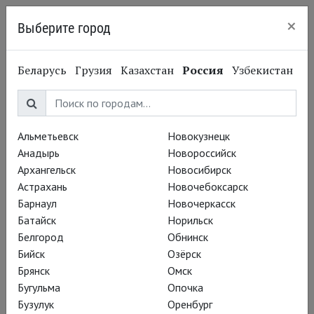
×
Выберите город
Нижний Новгород
Беларусь
Грузия
Казахстан
Россия
Узбекистан
Альметьевск
Новокузнецк
Анадырь
Новороссийск
Архангельск
Новосибирск
Астрахань
Новочебоксарск
Барнаул
Новочеркасск
Батайск
Норильск
Белгород
Обнинск
Бийск
Озёрск
Брянск
Омск
Вадим Рутковский
Бугульма
Опочка
Нашествие гениев
Бузулук
Оренбург