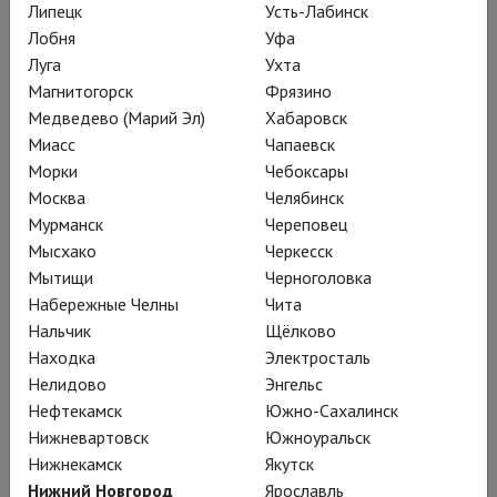
чувств и важных идей,
Липецк
Усть-Лабинск
выразителями страданий и чаяний
Лобня
Уфа
Луга
Ухта
народов.
Магнитогорск
Фрязино
Медведево (Марий Эл)
Хабаровск
Ныне всё изменилось.
Миасс
Чапаевск
Морки
Чебоксары
Всё измельчало и
Москва
Челябинск
опошлилось.
Мурманск
Череповец
Мысхако
Черкесск
Мытищи
Черноголовка
Набережные Челны
Чита
Франсиско Гойе хорошо платят, он
Нальчик
Щёлково
живет с комфортом, но небогато и
Находка
Электросталь
едва ли не в безвестности. (...) В
Нелидово
Энгельс
Нефтекамск
Южно-Сахалинск
королевском дворце Гойю считают
Нижневартовск
Южноуральск
хорошим исполнителем, его ценят
Нижнекамск
Якутск
так же, как какого-нибудь
Нижний Новгород
Ярославль