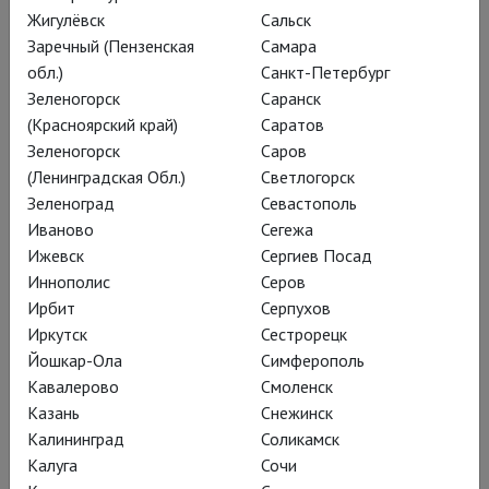
искусства, был показан в
Жигулёвск
Сальск
Заречный (Пензенская
Самара
программе Каннского
обл.)
Санкт-Петербург
фестиваля «Каннская
Зеленогорск
Саранск
классика», чествующей
(Красноярский край)
Саратов
Зеленогорск
Саров
богов кинематографа.
(Ленинградская Обл.)
Светлогорск
Гойя, родись он на двести
Зеленоград
Севастополь
лет позднее, непременно
Иваново
Сегежа
Ижевск
Сергиев Посад
бы среди них оказался.
Иннополис
Серов
Ирбит
Серпухов
Иркутск
Сестрорецк
Йошкар-Ола
Симферополь
Кавалерово
Смоленск
Казань
Снежинск
Калининград
Соликамск
Калуга
Сочи