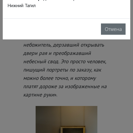
краснодеревщика или обойщика. От
Нижний Тагил
прежнего, отчасти божественного
сияния мастеров, перед которыми
некогда преклонялись, почти не
Отмена
осталось следа. Художник уже не
небожитель, дерзавший открывать
двери рая и преображавший
небесный свод. Это просто человек,
пишущий портреты по заказу, как
можно более точно, и которому
платят дороже за изображенные на
картине руки
».