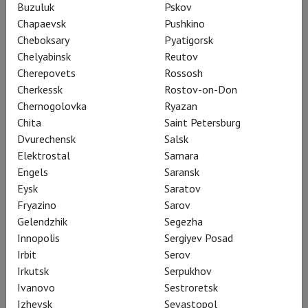
Buzuluk
Pskov
кнопка
Билеты
доступна для всех сеансов. В зависимости
Chapaevsk
Pushkino
от билетной системы кинотеатра кнопка Билеты откроет
Cheboksary
Pyatigorsk
виджет (форму для покупки билета)
Яндекса
,
Афиши
или
Chelyabinsk
Reutov
Кинокассы
. Также билеты на наши показы можно
Cherepovets
Rossosh
приобрести непосредственно в кассе кинотеатра.
Cherkessk
Rostov-on-Don
Chernogolovka
Ryazan
Мне не пришёл билет
Chita
Saint Petersburg
Dvurechensk
Salsk
Проверьте папку Спам своей электронной почты.
Elektrostal
Samara
Если в Спаме билет не нашёлся, кликните ещё раз на кнопку
Engels
Saransk
покупки Билетов выбранного сеанса –
Eysk
Saratov
в открывшемся окне рядом со схемой зала вы увидите
Fryazino
Sarov
контакты. Обратитесь по ним, чтобы решить свой вопрос.
Gelendzhik
Segezha
Яндекс
Innopolis
Sergiyev Posad
Irbit
Serov
Афиша
Irkutsk
Serpukhov
Кинокасса
Ivanovo
Sestroretsk
Izhevsk
Sevastopol