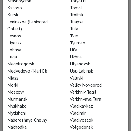
возврат билета возможен только в кассе кинотеатра – в
Krasnoyarsk
Tolyatti
зависимости от политики возвратов конкретного
Kstovo
Tomsk
кинотеатра и сроков оформления возврата.
Kursk
Troitsk
Leninskoe (Leningrad
Tuapse
Oblast)
Tula
Lesnoy
Tver
Как организовать показ Вашем городе?
Lipetsk
Tyumen
Lobnya
Ufa
Luga
Ukhta
Magnitogorsk
Ulyanovsk
О нас
Medvedevo (Mari El)
Ust-Labinsk
Miass
Valuyki
TheatreHD
–
это прямые трансляции и показы в записи
Morki
Veliky Novgorod
спектаклей театров России и мира, а также фильмы об
Moscow
Verkhniy Tagil
искусстве и концерты звёзд оперы и классической музыки.
Murmansk
Verkhnyaya Tura
Myskhako
Vladikavkaz
В афише проекта: спектакли Большого театра и
Mytishchi
Vladimir
Музыкального театра имени Станиславского и
Naberezhnye Chelny
Vladivostok
Немировича-Данченко, Театра Урал Опера Балет,
Nakhodka
Volgodonsk