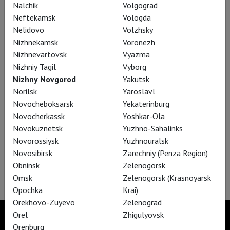
Пермского театра оперы и балета, Московского
Nalchik
Volgograd
драматического театра имени Пушкина, Театра Бориса
Neftekamsk
Vologda
Эйфмана, Московского театра имени Маяковского, Театра
Nelidovo
Volzhsky
Мастерской П.Н. Фоменко, Театра имени Вахтангова,
Nizhnekamsk
Voronezh
Театра Наций, спектакли проекта «Бродвей Москва», МХТ
Nizhnevartovsk
Vyazma
имени Чехова, РАМТ, МТЮЗ, спектакли со сцен в Вене,
Nizhniy Tagil
Vyborg
Вероне, Мюнхене, Гамбурге, Штутгарте и др.
Nizhny Novgorod
Yakutsk
Norilsk
Yaroslavl
Благодаря TheatreHD у театралов десятков городов
Novocheboksarsk
Yekaterinburg
России есть возможность прямого доступа к актуальному
Novocherkassk
Yoshkar-Ola
театральному искусству, а поклонники знаменитых
Novokuznetsk
Yuzhno-Sahalinks
актеров получают шанс увидеть игру своих кумиров на
Novorossiysk
Yuzhnouralsk
сцене.
Novosibirsk
Zarechniy (Penza Region)
Obninsk
Zelenogorsk
Omsk
Zelenogorsk (Krasnoyarsk
Opochka
Krai)
Orekhovo-Zuyevo
Zelenograd
Orel
Zhigulyovsk
Orenburg