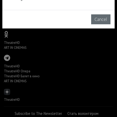
TheatreHD
TheatreHD Опера
Cancel
TheatreHD Балет в кино
ART IN CINEMAS
TheatreHD
ART IN CINEMAS
TheatreHD
TheatreHD Опера
TheatreHD Балет в кино
ART IN CINEMAS
TheatreHD
Subscribe to The Newsletter
Стать волонтёром