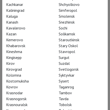
Kachkanar
Shchyolkovo
Возврат билетов
Kaliningrad
Simferopol
Kaluga
Smolensk
В случае отмены вашего сеанса:
Kanash
Snezhinsk
Если вы приобретали билет онлайн – возврат будет
Kavalerovo
Sochi
произведен автоматически.
Kazan
Solikamsk
Kemerovo
Staroutkinsk
В отдельных случаях может понадобиться заполнить
Khabarovsk
Stary Oskol
форму возврата. Правила возврата написаны в вашем
Kineshma
Stavropol
электронном билете (
Яндекс
,
Афиша
,
Кинокасса
).
Kingisepp
Surgut
Если вы покупали билет в кассе кинотеатра –
Kirov
Suzdal
пожалуйста, обратитесь для оформления возврата
Kirovgrad
Svetlogorsk
непосредственно в кинотеатр.
Kolomna
Syktyvkar
Kostomuksha
Sysert
Если вы покупали билеты на один из наших показов в
Kovrov
Taganrog
Третьяковской галерее – форма возврата
здесь
.
Krasnodar
Tambov
Krasnogorsk
Tavda
Обращаем ваше внимание, что в
некоторых случаях
Krasnouralsk
Tobolsk