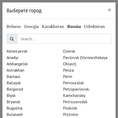
×
Выберите город
Nizhny Novgorod
Belarus
Georgia
Kazakhstan
Russia
Uzbekistan
Контакты
Almetyevsk
Ozersk
Anadyr
Pavlovsk (Voronezhskaya
Театральные показы в кинотеатрах организует
Arkhangelsk
Oblast)
арт-объединение CoolConnections
Astrakhan
Penza
Barnaul
Perm
по всем вопросам обращайтесь
Bataysk
Pervouralsk
info@coolconnections.ru
,
info@theatrehd.ru
Belgorod
Petropavlovsk-
Biysk
Kamchatskiy
Bryansk
Petrozavodsk
Билеты
Bugulma
Podolsk
Bulanash
Protvino
Билеты на показы вы можете приобрести на нашем сайте –