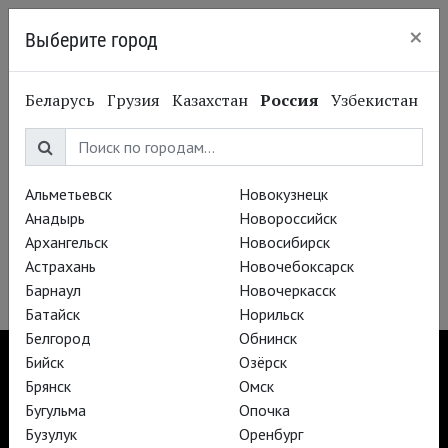
×
Выберите город
Нижний Новгород
Беларусь
Грузия
Казахстан
Россия
Узбекистан
Театр «Шатле»
Альметьевск
Новокузнецк
Анадырь
Новороссийск
Архангельск
Новосибирск
Астрахань
Новочебоксарск
Барнаул
Новочеркасск
Батайск
Норильск
Белгород
Обнинск
Бийск
Озёрск
Брянск
Омск
Бугульма
Опочка
TheatreHD
Бузулук
Оренбург
TheatreHD Опера