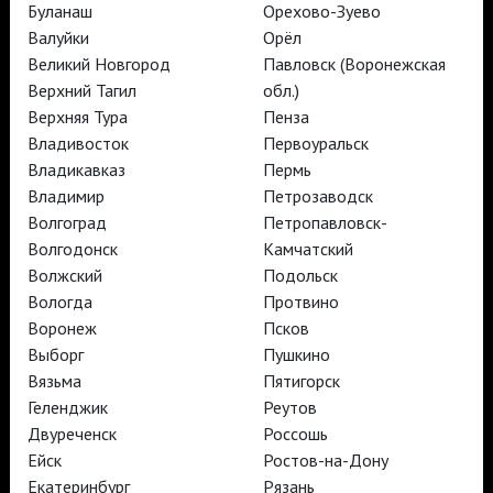
Буланаш
Орехово-Зуево
TheatreHD Балет в кино
АРТ-ЛЕКТОРИЙ В КИНО
Валуйки
Орёл
Великий Новгород
Павловск (Воронежская
Верхний Тагил
обл.)
TheatreHD
Верхняя Тура
Пенза
АРТ-ЛЕКТОРИЙ В КИНО
Владивосток
Первоуральск
Владикавказ
Пермь
Владимир
Петрозаводск
TheatreHD
Волгоград
Петропавловск-
TheatreHD Опера
Волгодонск
Камчатский
TheatreHD Балет в кино
Волжский
Подольск
АРТ-ЛЕКТОРИЙ В КИНО
Вологда
Протвино
Воронеж
Псков
Выборг
Пушкино
TheatreHD
Вязьма
Пятигорск
Геленджик
Реутов
Подписаться на рассылку
Поддержать
Двуреченск
Россошь
Стать волонтёром
Как организовать показ в вашем городе
Партнёры
Контакты
Ейск
Ростов-на-Дону
Екатеринбург
Рязань