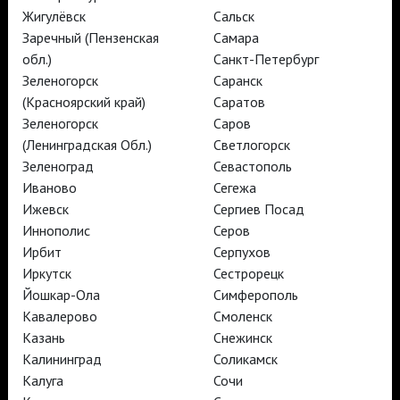
Жигулёвск
Сальск
TheatreHD
Заречный (Пензенская
Самара
АРТ-ЛЕКТОРИЙ В КИНО
обл.)
Санкт-Петербург
Зеленогорск
Саранск
(Красноярский край)
Саратов
TheatreHD
TheatreHD Опера
Зеленогорск
Саров
TheatreHD Балет в кино
(Ленинградская Обл.)
Светлогорск
АРТ-ЛЕКТОРИЙ В КИНО
Зеленоград
Севастополь
Иваново
Сегежа
Ижевск
Сергиев Посад
TheatreHD
Иннополис
Серов
Ирбит
Серпухов
Подписаться на рассылку
Поддержать
Иркутск
Сестрорецк
Стать волонтёром
Как организовать показ в вашем городе
Йошкар-Ола
Симферополь
Партнёры
Контакты
Кавалерово
Смоленск
© TheatreHD 2026
18+
Казань
Снежинск
Калининград
Соликамск
Калуга
Сочи