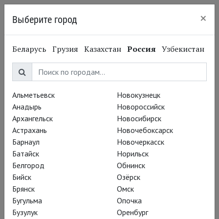
×
Выберите город
Нижний Новгород
Беларусь
Грузия
Казахстан
Россия
Узбекистан
МТЮЗ
Альметьевск
Новокузнецк
Анадырь
Новороссийск
Архангельск
Новосибирск
Астрахань
Новочебоксарск
Барнаул
Новочеркасск
Батайск
Норильск
Белгород
Обнинск
Бийск
Озёрск
Брянск
Омск
Бугульма
Опочка
Бузулук
Оренбург