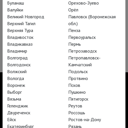
Буланаш
Орехово-Зуево
Валуйки
Орёл
Великий Новгород
Павловск (Воронежская
Верхний Тагил
обл.)
Собачье сердце
Верхняя Тура
Пенза
Смешное и трагическое превращение Шарика в человека от
Владивосток
Первоуральск
театрального экспериментатора Антона Фёдорова
Владикавказ
Пермь
Владимир
Петрозаводск
Волгоград
Петропавловск-
Волгодонск
Камчатский
Волжский
Подольск
Вологда
Протвино
Воронеж
Псков
Выборг
Пушкино
Вязьма
Пятигорск
TheatreHD
TheatreHD Опера
Геленджик
Реутов
TheatreHD Балет в кино
Двуреченск
Россошь
АРТ-ЛЕКТОРИЙ В КИНО
Ейск
Ростов-на-Дону
Екатеринбург
Рязань