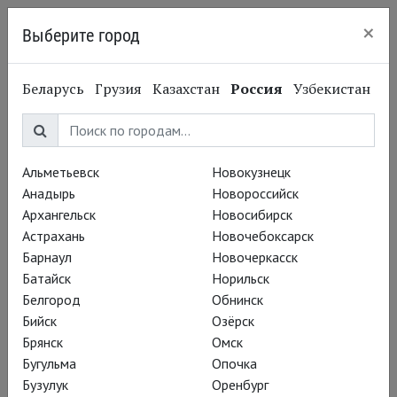
×
Выберите город
Нижний Новгород
Беларусь
Грузия
Казахстан
Россия
Узбекистан
Театр Наций
Альметьевск
Новокузнецк
Анадырь
Новороссийск
Архангельск
Новосибирск
Астрахань
Новочебоксарск
Барнаул
Новочеркасск
Батайск
Норильск
Белгород
Обнинск
Бийск
Озёрск
Брянск
Омск
Бугульма
Опочка
Бузулук
Оренбург