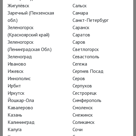
Жигулёвск
Сальск
Иванов
Заречный (Пензенская
Самара
Пьеса Антона Чехова в постановке Театра Наций с
обл.)
Санкт-Петербург
участием Евгения Миронова и Чулпан Хаматовой. Режиссёр
Зеленогорск
Саранск
Тимофей Кулябин. Семь номинаций на премию «Золотая
(Красноярский край)
Саратов
Маска»
Зеленогорск
Саров
(Ленинградская Обл.)
Светлогорск
Зеленоград
Севастополь
Иваново
Сегежа
Ижевск
Сергиев Посад
Иннополис
Серов
Ирбит
Серпухов
Иркутск
Сестрорецк
Йошкар-Ола
Симферополь
Кавалерово
Смоленск
Казань
Снежинск
Калининград
Соликамск
Калуга
Сочи