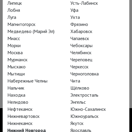
Липецк
Усть-Лабинск
Лобня
Уфа
Луга
Ухта
Магнитогорск
Фрязино
Медведево (Марий Эл)
Хабаровск
Миасс
Чапаевск
Морки
Чебоксары
Москва
Челябинск
Ходжа Насреддин
Мурманск
Череповец
Дебют Тимура Бекмамбетова на театральной сцене.
Мысхако
Черкесск
Философская притча или восточная сказка? «Ходжа
Мытищи
Черноголовка
Насреддин» в Театре Наций.
Набережные Челны
Чита
Нальчик
Щёлково
Находка
Электросталь
Нелидово
Энгельс
Нефтекамск
Южно-Сахалинск
Нижневартовск
Южноуральск
Нижнекамск
Якутск
Нижний Новгород
Ярославль