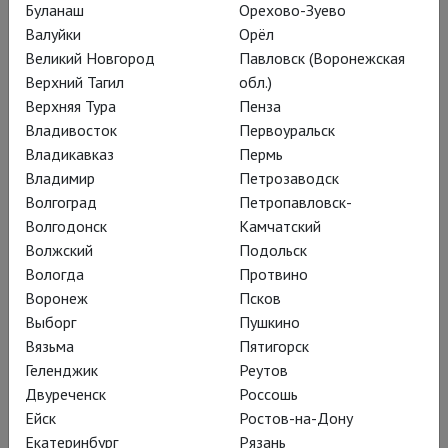
Буланаш
Орехово-Зуево
Валуйки
Орёл
Великий Новгород
Павловск (Воронежская
Верхний Тагил
обл.)
Гамлет | Коллаж
Верхняя Тура
Пенза
«Гамлет | Коллаж» – первый спектакль Робера Лепажа в
Владивосток
Первоуральск
Москве. Все роли трагедии Шекспира исполняет Евгений
Владикавказ
Пермь
Миронов.
Владимир
Петрозаводск
Волгоград
Петропавловск-
Волгодонск
Камчатский
Волжский
Подольск
Вологда
Протвино
Воронеж
Псков
Выборг
Пушкино
Вязьма
Пятигорск
Геленджик
Реутов
Двуреченск
Россошь
Ейск
Ростов-на-Дону
Екатеринбург
Рязань