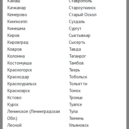
Иранская конференция
Канаш
Ставрополь
Качканар
Староуткинск
Кемерово
Старый Оскол
Кингисепп
Суздаль
Кинешма
Сургут
Киров
Сыктывкар
Кировград
Сысерть
Ковров
Тавда
Коломна
Таганрог
Костомукша
Тамбов
Красногорск
Тверь
Краснодар
Тобольск
Красноуральск
Тольятти
Красноярск
Томск
Сказка про последнего Ангела
Кстово
Троицк
Курск
Туапсе
Ленинское (Ленинградская
Тула
Обл.)
Тюмень
Лесной
Ульяновск