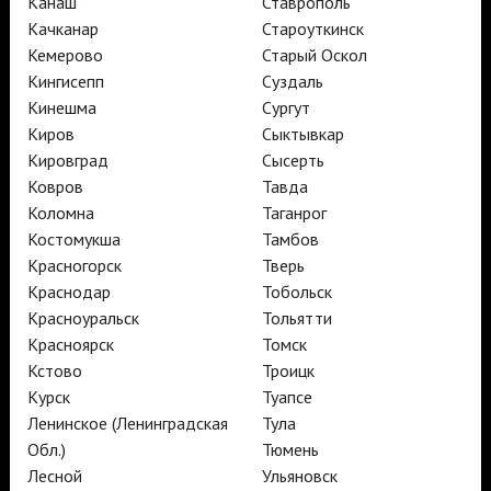
Канаш
Ставрополь
Качканар
Староуткинск
Кемерово
Старый Оскол
Кингисепп
Суздаль
TheatreHD
TheatreHD Опера
Кинешма
Сургут
TheatreHD Балет в кино
Киров
Сыктывкар
АРТ-ЛЕКТОРИЙ В КИНО
Кировград
Сысерть
Ковров
Тавда
Коломна
Таганрог
TheatreHD
Костомукша
Тамбов
АРТ-ЛЕКТОРИЙ В КИНО
Красногорск
Тверь
Краснодар
Тобольск
Красноуральск
Тольятти
TheatreHD
TheatreHD Опера
Красноярск
Томск
TheatreHD Балет в кино
Кстово
Троицк
АРТ-ЛЕКТОРИЙ В КИНО
Курск
Туапсе
Ленинское (Ленинградская
Тула
Обл.)
Тюмень
TheatreHD
Лесной
Ульяновск