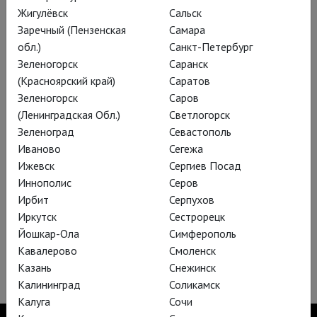
Жигулёвск
Сальск
Заречный (Пензенская
Самара
обл.)
Санкт-Петербург
Зеленогорск
Саранск
(Красноярский край)
Саратов
Зеленогорск
Саров
(Ленинградская Обл.)
Светлогорск
Зеленоград
Севастополь
Иваново
Сегежа
Стиффелио
Ижевск
Сергиев Посад
Безусловный оперный шедевр, предвосхитивший
Иннополис
Серов
знаменитую триаду Верди («Риголетто», «Трубадур»,
Ирбит
Серпухов
«Травиата») и положивший начало жанру лирической
Иркутск
Сестрорецк
драмы
Йошкар-Ола
Симферополь
Кавалерово
Смоленск
Казань
Снежинск
Калининград
Соликамск
Калуга
Сочи