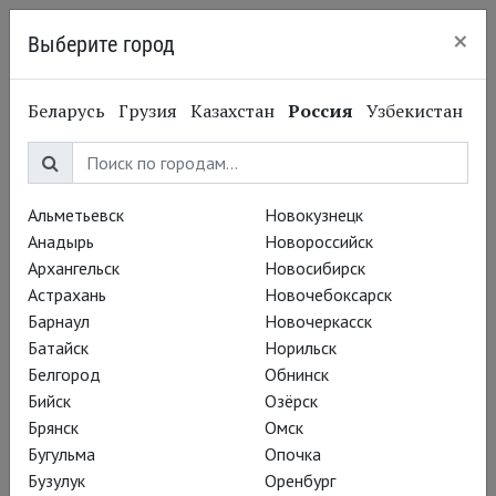
×
Выберите город
Нижний Новгород
Беларусь
Грузия
Казахстан
Россия
Узбекистан
Московский
Альметьевск
Новокузнецк
театр
Анадырь
Новороссийск
Архангельск
Новосибирск
«Новая
Астрахань
Новочебоксарск
Барнаул
Новочеркасск
опера» им.
Батайск
Норильск
Белгород
Обнинск
Е.В.
Бийск
Озёрск
Брянск
Омск
Колобова
Бугульма
Опочка
Бузулук
Оренбург