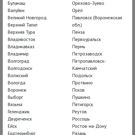
Буланаш
Орехово-Зуево
Валуйки
Орёл
Великий Новгород
Павловск (Воронежская
Верхний Тагил
обл.)
Верхняя Тура
Пенза
Владивосток
Первоуральск
Владикавказ
Пермь
Владимир
Петрозаводск
Волгоград
Петропавловск-
Волгодонск
Камчатский
Волжский
Подольск
Вологда
Протвино
Всё, что после
Воронеж
Псков
Выборг
Пушкино
Эксклюзивная постановка для артистов Балета Москва
Вязьма
Пятигорск
(Театр Новая Опера)
Геленджик
Реутов
Двуреченск
Россошь
Ейск
Ростов-на-Дону
Екатеринбург
Рязань