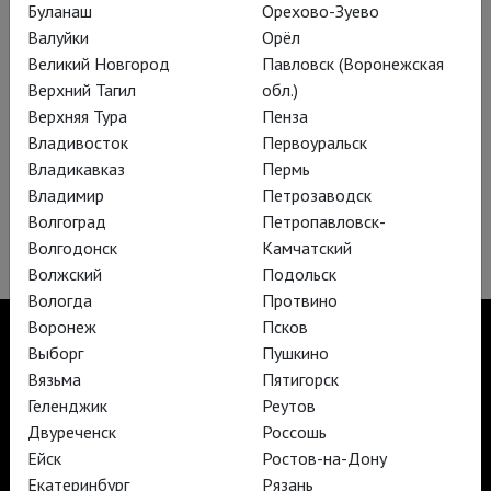
Буланаш
Орехово-Зуево
Валуйки
Орёл
Великий Новгород
Павловск (Воронежская
Верхний Тагил
обл.)
Верхняя Тура
Пенза
Шофер Мисс Дэйзи
Владивосток
Первоуральск
Постановка Театра Комедии в Мельбурне. В главных ролях:
Владикавказ
Пермь
Джеймс Эрл Джонс и Анджела Лэнсбери
Владимир
Петрозаводск
Волгоград
Петропавловск-
Волгодонск
Камчатский
Волжский
Подольск
Вологда
Протвино
Воронеж
Псков
Выборг
Пушкино
Вязьма
Пятигорск
TheatreHD
Геленджик
Реутов
TheatreHD Опера
Двуреченск
Россошь
TheatreHD Балет в кино
Ейск
Ростов-на-Дону
АРТ-ЛЕКТОРИЙ В КИНО
Екатеринбург
Рязань