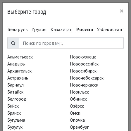
×
Выберите город
Нижний Новгород
Беларусь
Грузия
Казахстан
Россия
Узбекистан
Театр Комедии в
Альметьевск
Новокузнецк
Мельбурне
Анадырь
Новороссийск
Архангельск
Новосибирск
Астрахань
Новочебоксарск
Барнаул
Новочеркасск
Батайск
Норильск
Белгород
Обнинск
Бийск
Озёрск
Брянск
Омск
Бугульма
Опочка
Бузулук
Оренбург