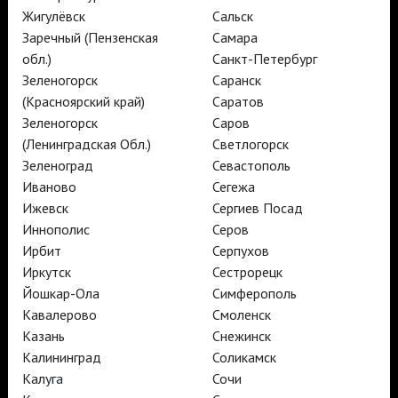
Жигулёвск
Сальск
Заречный (Пензенская
Самара
TheatreHD
обл.)
Санкт-Петербург
АРТ-ЛЕКТОРИЙ В КИНО
Зеленогорск
Саранск
(Красноярский край)
Саратов
Зеленогорск
Саров
TheatreHD
TheatreHD Опера
(Ленинградская Обл.)
Светлогорск
TheatreHD Балет в кино
Зеленоград
Севастополь
АРТ-ЛЕКТОРИЙ В КИНО
Иваново
Сегежа
Ижевск
Сергиев Посад
Иннополис
Серов
TheatreHD
Ирбит
Серпухов
Иркутск
Сестрорецк
Подписаться на рассылку
Поддержать
Йошкар-Ола
Симферополь
Стать волонтёром
Как организовать показ в вашем городе
Кавалерово
Смоленск
Партнёры
Контакты
Казань
Снежинск
© TheatreHD 2026
18+
Калининград
Соликамск
Калуга
Сочи