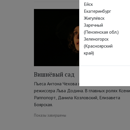
Ейск
Екатеринбург
Жигулёвск
Заречный
(Пензенская обл.)
Зеленогорск
(Красноярский
край)
Вишнёвый сад
Пьеса Антона Чехова в постановке знаменитог
режиссера Льва Додина. В главных ролях Ксен
Раппопорт, Данила Козловский, Елизавета
Боярская.
Показы завершены