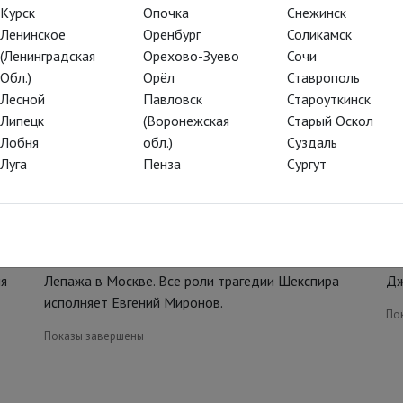
Курск
Опочка
Снежинск
Ленинское
Оренбург
Соликамск
(Ленинградская
Орехово-Зуево
Сочи
Обл.)
Орёл
Ставрополь
Лесной
Павловск
Староуткинск
Липецк
(Воронежская
Старый Оскол
Лобня
обл.)
Суздаль
Луга
Пенза
Сургут
Гамлет | Коллаж
Э
«Гамлет | Коллаж» – первый спектакль Робера
Ве
о
Лепажа в Москве. Все роли трагедии Шекспира
Дж
ия
исполняет Евгений Миронов.
По
Показы завершены