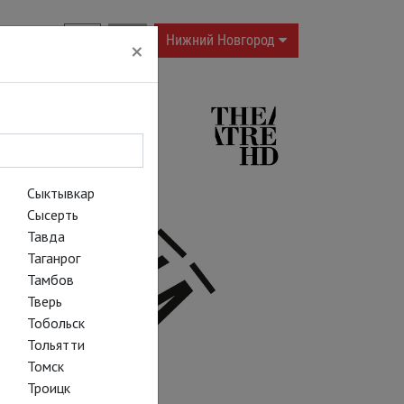
RU
|
EN
Нижний Новгород
×
Сыктывкар
Сысерть
Тавда
Таганрог
Тамбов
Тверь
Тобольск
Тольятти
Томск
Троицк