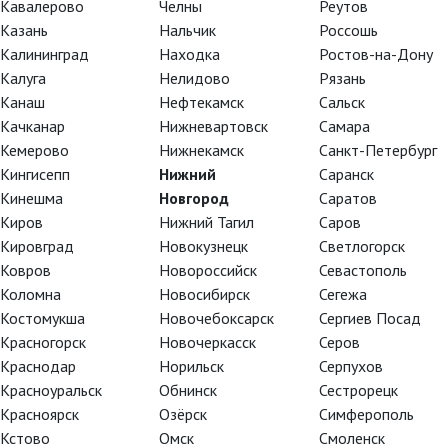
Кавалерово
Челны
Реутов
Казань
Нальчик
Россошь
Калининград
Находка
Ростов-на-Дону
Калуга
Нелидово
Рязань
Канаш
Нефтекамск
Сальск
Качканар
Нижневартовск
Самара
Кемерово
Нижнекамск
Санкт-Петербург
Кингисепп
Нижний
Саранск
Кинешма
Новгород
Саратов
Киров
Нижний Тагил
Саров
Кировград
Новокузнецк
Светлогорск
Ковров
Новороссийск
Севастополь
Коломна
Новосибирск
Сегежа
 кино 2019
Костомукша
Новочебоксарск
Сергиев Посад
Красногорск
Новочеркасск
Серов
Краснодар
Норильск
Серпухов
Красноуральск
Обнинск
Сестрорецк
Красноярск
Озёрск
Симферополь
Кстово
Омск
Смоленск