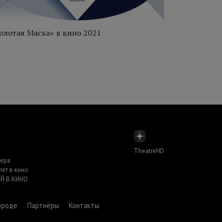
олотая Маска» в кино 2021
«Золотая М
TheatreHD
пера
лет в кино
Й В КИНО
ороде
Партнёры
Контакты