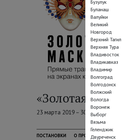
Бузулук
Буланаш
Валуйки
Великий
Новгород
Верхний Тагил
Верхняя Тура
Владивосток
Владикавказ
Владимир
Волгоград
Волгодонск
Волжский
«Золотая Маска» в
Вологда
Воронеж
23 марта 2019 – 30 сентября 2019
Выборг
Вязьма
Геленджик
ПОСТАНОВКИ
О ПРОЕКТЕ
АРХИВ
Двуреченск