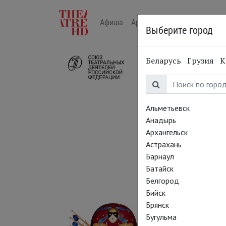
Афиша
Арт-лекторий в кино
Жур
Выберите город
Беларусь
Грузия
К
Альметьевск
Анадырь
Архангельск
Астрахань
Барнаул
Батайск
Белгород
Бийск
Брянск
Бугульма