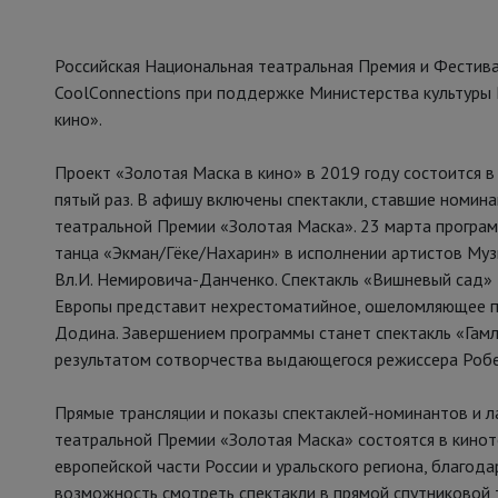
Российская Национальная театральная Премия и Фестив
CoolСonnections при поддержке Министерства культуры
кино».
Проект «Золотая Маска в кино» в 2019 году состоится в
пятый раз. В афишу включены спектакли, ставшие номин
театральной Премии «Золотая Маска». 23 марта програм
танца «Экман/Гёке/Нахарин» в исполнении артистов Музы
Вл.И. Немировича-Данченко. Спектакль «Вишневый сад»
Европы представит нехрестоматийное, ошеломляющее пр
Додина. Завершением программы станет спектакль «Гам
результатом сотворчества выдающегося режиссера Робе
Прямые трансляции и показы спектаклей-номинантов и 
театральной Премии «Золотая Маска» состоятся в кинот
европейской части России и уральского региона, благод
возможность смотреть спектакли в прямой спутниковой 