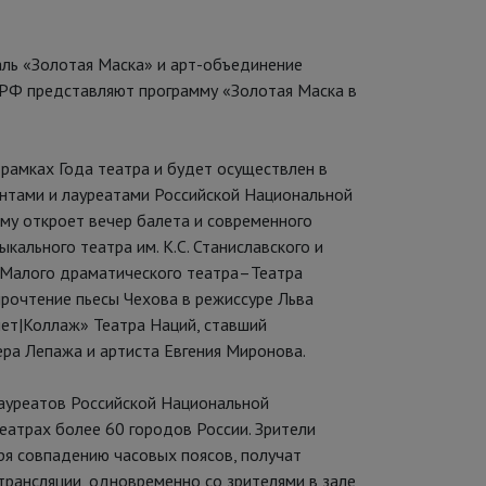
аль «Золотая Маска» и арт-объединение
 РФ представляют программу «Золотая Маска в
 рамках Года театра и будет осуществлен в
антами и лауреатами Российской Национальной
му откроет вечер балета и современного
кального театра им. К.С. Станиславского и
 Малого драматического театра–Театра
очтение пьесы Чехова в режиссуре Льва
лет|Коллаж» Театра Наций, ставший
ра Лепажа и артиста Евгения Миронова.
лауреатов Российской Национальной
еатрах более 60 городов России. Зрители
аря совпадению часовых поясов, получат
трансляции, одновременно со зрителями в зале