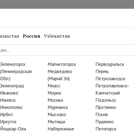
нал
Репертуар
Спецпроекты
Онлайн
азахстан
Россия
Узбекистан
Зеленогорск
Магнитогорск
Первоуральск
(Ленинградская
Медведево
Пермь
Обл.)
(Марий Эл)
Петрозаводск
Зеленоград
Миасс
Петропавловск-
Иваново
Морки
Камчатский
Ижевск
Москва
Подольск
Иннополис
Мурманск
Протвино
Ирбит
Мысхако
Псков
Иркутск
Мытищи
Пушкино
Йошкар-Ола
Набережные
Пятигорск