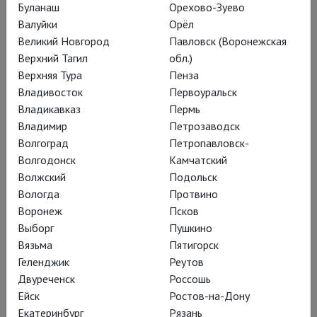
Буланаш
Орехово-Зуево
Валуйки
Орёл
Великий Новгород
Павловск (Воронежская
Верхний Тагил
обл.)
Верхняя Тура
Пенза
Владивосток
Первоуральск
Владикавказ
Пермь
Большая арка
Владимир
Петрозаводск
Волгоград
Петропавловск-
Смотреть в кинотеатре
Волгодонск
Камчатский
Волжский
Подольск
Вологда
Протвино
Воронеж
Псков
Архитектура – это отражение личности, которая
Выборг
Пушкино
за ней стоит. За фасадами знаменитых зданий
Вязьма
Пятигорск
скрываются амбиции и сомнения, творческие
Геленджик
Реутов
озарения и политические интриги, любовь,
Двуреченск
Россошь
разочарование и желание оставить след в
Ейск
Ростов-на-Дону
Екатеринбург
Рязань
истории.