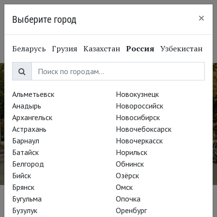
×
Выберите город
Нижний Новгород
Беларусь
Грузия
Казахстан
Россия
Узбекистан
Альметьевск
Новокузнецк
Анадырь
Новороссийск
Архангельск
Новосибирск
Астрахань
Новочебоксарск
Барнаул
Новочеркасск
Батайск
Норильск
Белгород
Обнинск
Бийск
Озёрск
Брянск
Омск
Бугульма
Опочка
СПЕЦПРОЕКТ THEATREHD
Бузулук
Оренбург