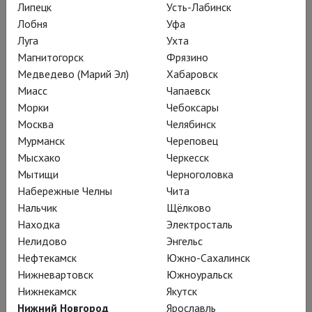
Липецк
Усть-Лабинск
Лобня
Уфа
Луга
Ухта
Магнитогорск
Фрязино
Медведево (Марий Эл)
Хабаровск
Миасс
Чапаевск
Большая арка
Морки
Чебоксары
Москва
Челябинск
«Особый взгляд» Каннского кинофестиваля, «Люмьер» и
Мурманск
Череповец
«Сезар»: Клас Банг и Ксавье Долан в архитектурной драме
Мысхако
Черкесск
о творческих амбициях и политических играх
Мытищи
Черноголовка
Набережные Челны
Чита
Смотреть в кинотеатре
Нальчик
Щёлково
Находка
Электросталь
Нелидово
Энгельс
Нефтекамск
Южно-Сахалинск
Нижневартовск
Южноуральск
Нижнекамск
Якутск
Нижний Новгород
Ярославль