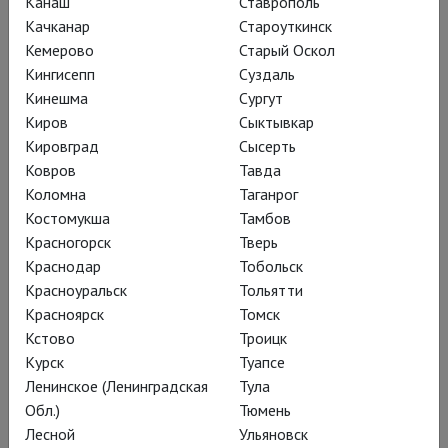
Канаш
Ставрополь
Качканар
Староуткинск
Кемерово
Старый Оскол
Кингисепп
Суздаль
Кинешма
Сургут
Киров
Сыктывкар
Кировград
Сысерть
Ковров
Тавда
Коломна
Таганрог
Костомукша
Тамбов
Красногорск
Тверь
Краснодар
Тобольск
Красноуральск
Тольятти
Красноярск
Томск
Кстово
Троицк
Курск
Туапсе
Ленинское (Ленинградская
Тула
Обл.)
Тюмень
Лесной
Ульяновск