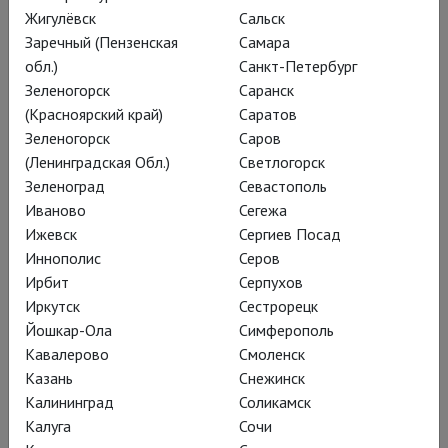
Жигулёвск
Сальск
Заречный (Пензенская
Самара
Летний архитектурный фестиваль ЛАФ
обл.)
Санкт-Петербург
собирает фильмы, которые рассказывают об
Зеленогорск
Саранск
архитектуре не просто как об искусстве, а как о
(Красноярский край)
Саратов
живой истории человеческих идей и судеб.
Все
Зеленогорск
Саров
(Ленинградская Обл.)
Светлогорск
фильмы программы объединяет стремление
Зеленоград
Севастополь
понять, как пространство влияет на человека и
Иваново
Сегежа
как человек меняет пространство вокруг себя.
Ижевск
Сергиев Посад
Иннополис
Серов
Все фильмы демонстрируются на языке
Ирбит
Серпухов
оригинала с русскими субтитрами.
Иркутск
Сестрорецк
Йошкар-Ола
Симферополь
Кавалерово
Смоленск
Казань
Снежинск
Калининград
Соликамск
Калуга
Сочи