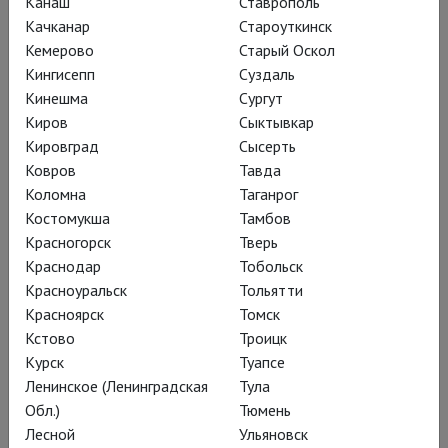
Канаш
Ставрополь
Качканар
Староуткинск
Кемерово
Старый Оскол
Кингисепп
Суздаль
Кинешма
Сургут
Киров
Сыктывкар
Кировград
Сысерть
Ковров
Тавда
Коломна
Таганрог
Костомукша
Тамбов
Красногорск
Тверь
Краснодар
Тобольск
Красноуральск
Тольятти
Новая постановка – на
модной
Красноярск
Томск
нонконформистской площадке
, где
Кстово
Троицк
резвится молодой театр «Озеро» и
Курск
Туапсе
ставит
хиты
Антон Фёдоров.
Ленинское (Ленинградская
Тула
Обл.)
Тюмень
Спектакль Гинкаса для Пространства
Лесной
Ульяновск
«Внутри» свой – театральной