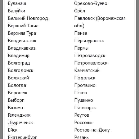
Буланаш
Орехово-Зуево
Жизнь при царе
Валуйки
Орёл
Великий Новгород
Павловск (Воронежская
Верхний Тагил
обл.)
Кама Гинкас поставил в
Верхняя Тура
Пенза
Пространстве «Внутри» спектакль
Владивосток
Первоуральск
Владикавказ
Пермь
«Тупейный художник»; по рассказу
Владимир
Петрозаводск
Николая Лескова; с неожиданным
Волгоград
Петропавловск-
актёрским составом; смешно,
Волгодонск
Камчатский
Волжский
Подольск
исторично, жестоко
Вологда
Протвино
Воронеж
Псков
Выборг
Пушкино
Вязьма
Пятигорск
В роли крепостной
Геленджик
Реутов
актрисы неполных
Двуреченск
Россошь
девятнадцати лет – Ольга
Ейск
Ростов-на-Дону
Екатеринбург
Рязань