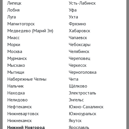
Липецк
Усть-Лабинск
свободе классика позавидует любой
Лобня
Уфа
молодой;
Луга
Ухта
Магнитогорск
Фрязино
Медведево (Марий Эл)
Хабаровск
в «Тупейном художнике»
Миасс
Чапаевск
и свежесть, и смелость; и
Морки
Чебоксары
Москва
Челябинск
скорость – азартная
Мурманск
Череповец
работа проносится за
Мысхако
Черкесск
неполные два часа.
Мытищи
Черноголовка
Набережные Челны
Чита
Нальчик
Щёлково
Находка
Электросталь
И подвал «за Гоголь-центром»
Нелидово
Энгельс
спектаклю подошёл идеально:
Нефтекамск
Южно-Сахалинск
Нижневартовск
Южноуральск
суровое сумрачное пространство –
Нижнекамск
Якутск
самое то для жестокого рассказа об
Нижний Новгород
Ярославль