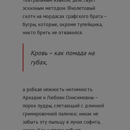
эскизным методом. Фиолетовый
скотч на мордасах графского брата –
бугры, которые, окромя тупейщика,
никто брить не отважился.
Кровь – как помада на
губах,
а робкая нежность-интимность
Аркадия и Любови Онисимовны –
порох пудры, слетающий с длинной
гримировочной палочки; никак не
забыть эту пыльцу в лучах софита,
никак. Как и треск зубьев