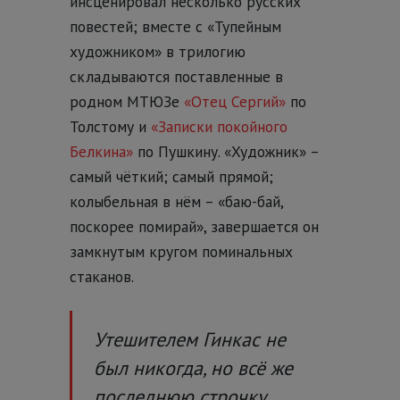
инсценировал несколько русских
повестей; вместе с «Тупейным
художником» в трилогию
складываются поставленные в
родном МТЮЗе
«Отец Сергий»
по
Толстому и
«Записки покойного
Белкина»
по Пушкину. «Художник» –
самый чёткий; самый прямой;
колыбельная в нём – «баю-бай,
поскорее помирай», завершается он
замкнутым кругом поминальных
стаканов.
Утешителем Гинкас не
был никогда, но всё же
последнюю строчку