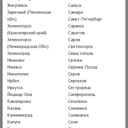
Остроумова, в заглавной
Жигулёвск
Сальск
роли крепостного
Заречный (Пензенская
Самара
парикмахера,
обл.)
Санкт-Петербург
Зеленогорск
Саранск
«художника по
(Красноярский край)
Саратов
чубчикам» – Дмитрий
Зеленогорск
Саров
Агафонов, артист МТЮЗа,
(Ленинградская Обл.)
Светлогорск
Зеленоград
Севастополь
где Гинкас превращал в
Иваново
Сегежа
поле спектакля все
Ижевск
Сергиев Посад
пространства – от
Иннополис
Серов
Ирбит
Серпухов
«нормальной» большой
Иркутск
Сестрорецк
сцены до лестниц и
Йошкар-Ола
Симферополь
закутков под крышей.
Кавалерово
Смоленск
Казань
Снежинск
Калининград
Соликамск
Калуга
Сочи