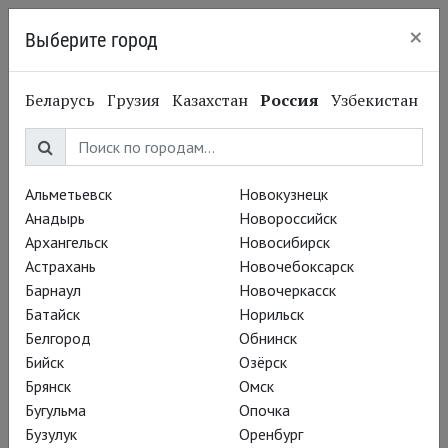
×
Выберите город
Нижний Новгород
Беларусь
Грузия
Казахстан
Россия
Узбекистан
Альметьевск
Новокузнецк
Анадырь
Новороссийск
Архангельск
Новосибирск
Астрахань
Новочебоксарск
Барнаул
Новочеркасск
Батайск
Норильск
Белгород
Обнинск
Бийск
Озёрск
Брянск
Омск
Бугульма
Опочка
Бузулук
Оренбург
Вадим Рутковский