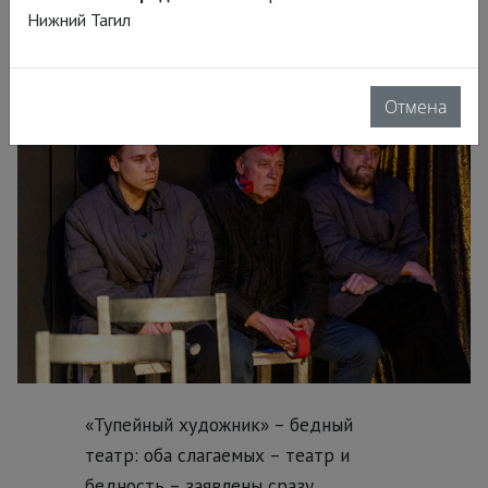
обречённой любви и несвободе как
Нижний Тагил
родовом проклятии России.
Отмена
«Тупейный художник» – бедный
театр: оба слагаемых – театр и
бедность – заявлены сразу.