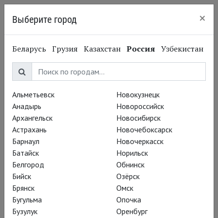
×
Выберите город
Нижний Новгород
Беларусь
Грузия
Казахстан
Россия
Узбекистан
Альметьевск
Новокузнецк
Анадырь
Новороссийск
Архангельск
Новосибирск
Астрахань
Новочебоксарск
Барнаул
Новочеркасск
Батайск
Норильск
Белгород
Обнинск
Бийск
Озёрск
Брянск
Омск
Бугульма
Опочка
Бузулук
Оренбург
Вадим Рутковский