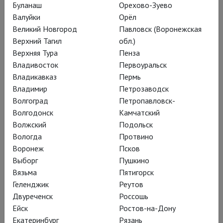
Буланаш
Орехово-Зуево
Жизнь на Марсе
Валуйки
Орёл
Великий Новгород
Павловск (Воронежская
Верхний Тагил
обл.)
«Космические корабли на энергиях
Верхняя Тура
Пенза
любви» – премьера Камерной
Владивосток
Первоуральск
сцены Электротеатра
Владикавказ
Пермь
Владимир
Петрозаводск
СТАНИСЛАВСКИЙ, фантастический
Волгоград
Петропавловск-
документальный спектакль
Волгодонск
Камчатский
Волжский
Подольск
Вологда
Протвино
Воронеж
Псков
Альберто Аль Космико
Выборг
Пушкино
Вязьма
Пятигорск
вдохновился трудами
Геленджик
Реутов
античных философов и
Двуреченск
Россошь
пригласил
Ейск
Ростов-на-Дону
Екатеринбург
Рязань
профессиональных и