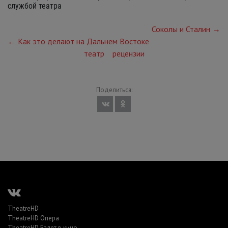
службой театра
Соколы и Сталин →
← Как это делают на Дальнем Востоке
театр
рецензии
Поделиться:
TheatreHD
TheatreHD Опера
TheatreHD Балет в кино