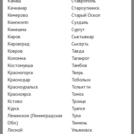
Канаш
Ставрополь
Качканар
Староуткинск
«
Привет! Какая ты классная!
Кемерово
Старый Оскол
Сыграешь у меня?
Кингисепп
Суздаль
Кинешма
Сургут
Киров
Сыктывкар
Мне не нужны прямо
Кировград
Сысерть
профессиональные
Ковров
Тавда
Коломна
Таганрог
артистки, мне нужны
Костомукша
Тамбов
люди, которым
Красногорск
Тверь
интересно, как душа
Краснодар
Тобольск
Красноуральск
Тольятти
пришла в их тело.
Красноярск
Томск
Кстово
Троицк
Курск
Туапсе
Ленинское (Ленинградская
Тула
Сыграть это невозможно
». С таких
Обл.)
Тюмень
слов самого режиссёра начинается
Лесной
Ульяновск