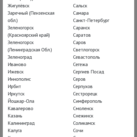
Жигулёвск
Сальск
непрофессиональных
Заречный (Пензенская
Самара
актрис поучаствовать в
обл.)
Санкт-Петербург
Зеленогорск
Саранск
параде планет.
(Красноярский край)
Саратов
Зеленогорск
Саров
(Ленинградская Обл.)
Светлогорск
Зеленоград
Севастополь
Иваново
Сегежа
Ижевск
Сергиев Посад
Иннополис
Серов
Ирбит
Серпухов
Иркутск
Сестрорецк
Йошкар-Ола
Симферополь
Кавалерово
Смоленск
Казань
Снежинск
Калининград
Соликамск
Калуга
Сочи