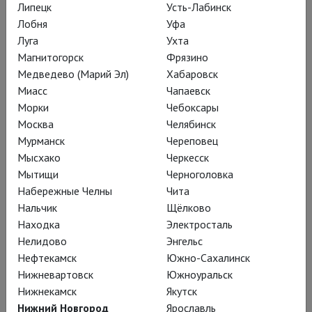
спектакль, с таких слов, очевидно,
Липецк
Усть-Лабинск
начиналась работа над
Лобня
Уфа
«Космическими кораблями»
.
Луга
Ухта
Магнитогорск
Фрязино
Выпускник пятого набора
Медведево (Марий Эл)
Хабаровск
Мастерской Индивидуальной
Миасс
Чапаевск
Режиссуры Альберто Аль Космико
Морки
Чебоксары
оттолкнулся от текста Платона об
Москва
Челябинск
anima mundi, большой мировой душе,
Мурманск
Череповец
едином космосе, в котором наши
Мысхако
Черкесск
Мытищи
Черноголовка
души – части целого. Вспомнил, как
Набережные Челны
Чита
развил эту мысль неоплатоник
Нальчик
Щёлково
Макробий, предположивший, что в
Находка
Электросталь
человеческое тело души вселяются,
Нелидово
Энгельс
проходя сквозь планетарные сферы
Нефтекамск
Южно-Сахалинск
и приобретая там свои качества:
Нижневартовск
Южноуральск
Нижнекамск
Якутск
Сатурн – умозрительное начало –
Нижний Новгород
Ярославль