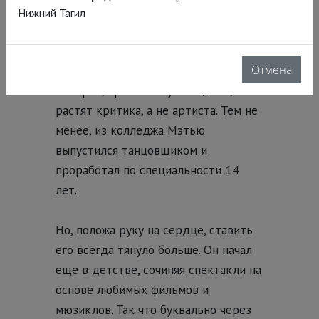
бросился на амбразуру
Нижний Тагил
танцевального образования. Пахал
как проклятый, не только физически,
Отмена
но и умственно, очень много читал и
смотрел, про него шутили даже, что
растят критика, а не артиста.
Тем не
менее, из колледжа Мэтью
выпустился танцовщиком и
проработал по специальности 14
лет.
Но, положа руку на сердце, ставить
его всегда тянуло больше. Он начал
еще в детстве, сочиняя спектакли на
основе любимых фильмов и
мюзиклов. Так что буквально через