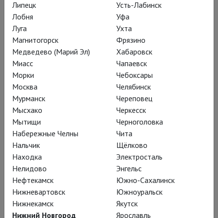
Липецк
Усть-Лабинск
одержимость мюзиклами,
Лобня
Уфа
а оттуда уже в
Луга
Ухта
Магнитогорск
Фрязино
одержимость танцем.
Медведево (Марий Эл)
Хабаровск
Миасс
Чапаевск
Морки
Чебоксары
Москва
Челябинск
Мюзиклы, впрочем, он продолжает
Мурманск
Череповец
любить и участвовать в их
Мысхако
Черкесск
постановках.
Мытищи
Черноголовка
Набережные Челны
Чита
Занялся танцами Борн запредельно
Нальчик
Щёлково
поздно, в 22 года. В этом возрасте
Находка
Электросталь
Нелидово
Энгельс
балетные артисты обычно не только
Нефтекамск
Южно-Сахалинск
заканчивают учиться, но и достигают
Нижневартовск
Южноуральск
уже пика карьеры. «Ну и что,
Нижнекамск
Якутск
собственно?», — решил Мэтью, и
Нижний Новгород
Ярославль