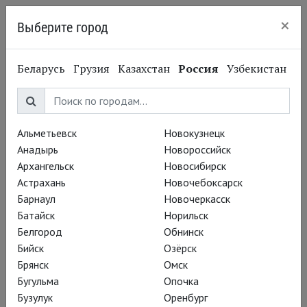
×
Выберите город
Нижний Новгород
Беларусь
Грузия
Казахстан
Россия
Узбекистан
Альметьевск
Новокузнецк
Анадырь
Новороссийск
Архангельск
Новосибирск
Астрахань
Новочебоксарск
Барнаул
Новочеркасск
Батайск
Норильск
Белгород
Обнинск
Бийск
Озёрск
Брянск
Омск
Майя Фарафонова
Бугульма
Опочка
За что мы любим
Бузулук
Оренбург