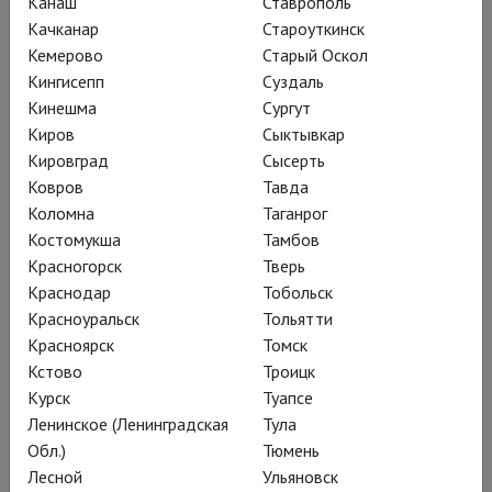
16, он промышлял профессиональным
Канаш
Ставрополь
Качканар
Староуткинск
сбором автографов. Чуть позже он
Кемерово
Старый Оскол
стал работать в Национальном
Кингисепп
Суздаль
театре — в сувенирном магазине,
Кинешма
Сургут
затем капельдинером.
Киров
Сыктывкар
Кировград
Сысерть
Ковров
Тавда
Неизвестно, что
Коломна
Таганрог
послужило мощным
Костомукша
Тамбов
Красногорск
Тверь
толчком, но к двадцати
Краснодар
Тобольск
годам любовь к
Красноуральск
Тольятти
музыкальным фильмам
Красноярск
Томск
Кстово
Троицк
«Метро Голдвин Майер»
Курск
Туапсе
— а Мэтью был просто
Ленинское (Ленинградская
Тула
бешеным фанатом! —
Обл.)
Тюмень
Лесной
Ульяновск
переросла в