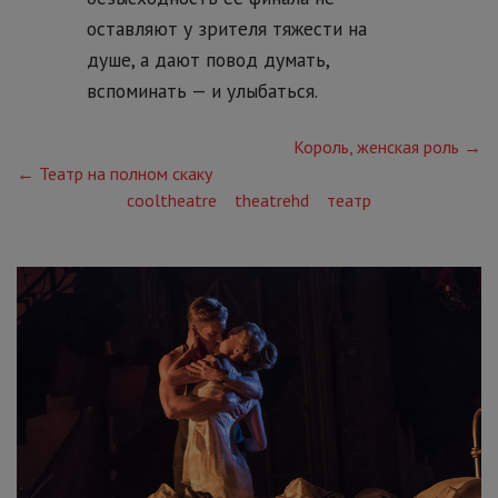
оставляют у зрителя тяжести на
душе, а дают повод думать,
вспоминать — и улыбаться.
Король, женская роль →
← Театр на полном скаку
cooltheatre
theatrehd
театр