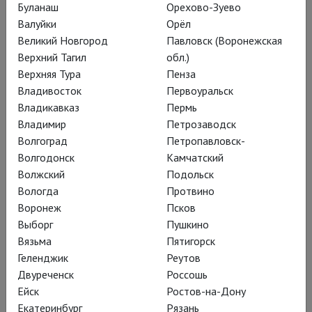
Буланаш
Орехово-Зуево
Мэтью Борна,
Валуйки
Орёл
Великий Новгород
Павловск (Воронежская
обыкновенного
Верхний Тагил
обл.)
Верхняя Тура
Пенза
волшебника
Владивосток
Первоуральск
Владикавказ
Пермь
Владимир
Петрозаводск
В описании на афишах кинотеатров
Волгоград
Петропавловск-
возле названий спектаклей Мэтью
Волгодонск
Камчатский
Борна стоит слово «балет».
Волжский
Подольск
Вологда
Протвино
Действительно ли это так? И
Воронеж
Псков
почему его работы называют
Выборг
Пушкино
шокирующими? Стоит ли идти на
Вязьма
Пятигорск
Геленджик
Реутов
показы балетоманам и сторониться
Двуреченск
Россошь
всем остальным? Или, напротив,
Ейск
Ростов-на-Дону
балетоманам Борн противопоказан,
Екатеринбург
Рязань