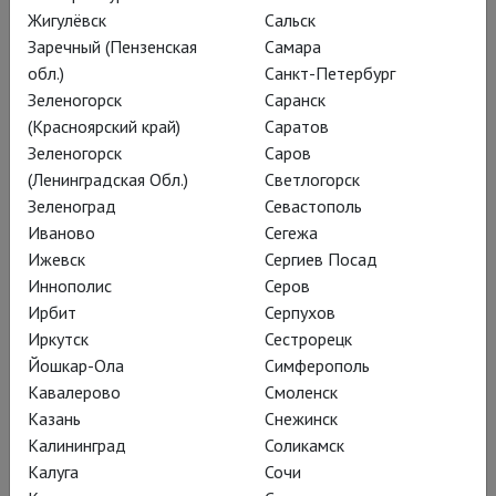
Жигулёвск
Сальск
а тем, кто находит классический
Заречный (Пензенская
Самара
балет скучным — самая сюда и
обл.)
Санкт-Петербург
дорога? Будем разбираться.
Зеленогорск
Саранск
(Красноярский край)
Саратов
Зеленогорск
Саров
(Ленинградская Обл.)
Светлогорск
Откуда вообще на танцевальном
Зеленоград
Севастополь
Олимпе взялся Мэтью Борн? Этого
Иваново
Сегежа
он и сам не может объяснить. Семья
Ижевск
Сергиев Посад
Мэтью никакого отношения к театру
Иннополис
Серов
не имела, мама была секретарем,
Ирбит
Серпухов
Иркутск
Сестрорецк
отец занимался очисткой воды, а сам
Йошкар-Ола
Симферополь
Мэтью, хоть и любил танцы с
Кавалерово
Смоленск
раннего возраста, с театром был
Казань
Снежинск
связан разве что увлечением, весьма
Калининград
Соликамск
специфическим — в юности, лет в 14-
Калуга
Сочи