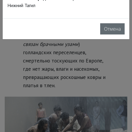
помощью жены Сунарио. В действии
Нижний Тагил
также участвуют
незаконнорожденный старший сын
Отто и пара взаимно, но безнадежно
Отмена
влюбленных друг в друга (
каждый
связан брачными узами
)
голландских переселенцев,
смертельно тоскующих по Европе,
где нет жары, влаги и насекомых,
превращающих роскошные ковры и
платья в тлен.