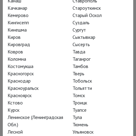
Канаш
Ставрополь
связывающим несколько сюженых
Качканар
Староуткинск
линий разной экзотичности.
Кемерово
Старый Оскол
Кингисепп
Суздаль
Кинешма
Сургут
Киров
Сыктывкар
Кировград
Сысерть
Ковров
Тавда
Коломна
Таганрог
Костомукша
Тамбов
Красногорск
Тверь
Краснодар
Тобольск
Красноуральск
Тольятти
Красноярск
Томск
Кстово
Троицк
Отто ван Аудейк, наместник
Курск
Туапсе
Ленинское (Ленинградская
Тула
Нидерландов на острове Ява,
Обл.)
Тюмень
озабочен смещением местного
Лесной
Ульяновск
регента Сунарио, потворствующего