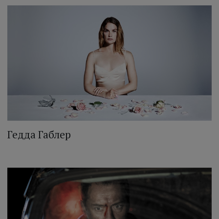
Гедда Габлер