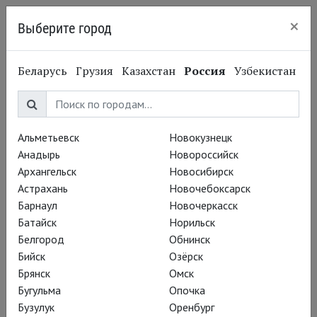
×
Выберите город
Нижний Новгород
Беларусь
Грузия
Казахстан
Россия
Узбекистан
Альметьевск
Новокузнецк
Анадырь
Новороссийск
Архангельск
Новосибирск
Астрахань
Новочебоксарск
Барнаул
Новочеркасск
Батайск
Норильск
Белгород
Обнинск
Бийск
Озёрск
Брянск
Омск
Бугульма
Опочка
Бузулук
Оренбург
Вадим Рутковский