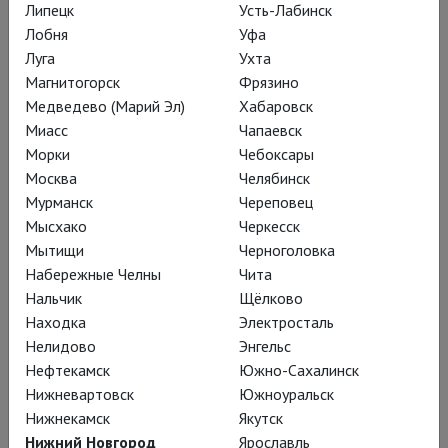
Липецк
Усть-Лабинск
карточным играм и иному
Лобня
Уфа
непристойному поведению своего
Луга
Ухта
брата.
Магнитогорск
Фрязино
Медведево (Марий Эл)
Хабаровск
Миасс
Чапаевск
Но, увлеченный государственными делами-
Морки
Чебоксары
интригами, Отто не замечает (
или не желает
Москва
Челябинск
замечать, несмотря на анонимные письма-доносы
)
Мурманск
Череповец
других творящихся у него под носом
Мысхако
Черкесск
непристойностей: романов своей жены Леони сразу с
Мытищи
Черноголовка
двумя молодыми людьми – пасынком Тео и Адди,
Набережные Челны
Чита
Нальчик
Щёлково
нежеланным (
из-за слишком смуглой, слишком «ост-
Находка
Электросталь
индийской» кожи
) женихом падчерицы Додди.
Нелидово
Энгельс
Нефтекамск
Южно-Сахалинск
Устранение регента приводит к
Нижневартовск
Южноуральск
волнениям в среде аборигенов,
Нижнекамск
Якутск
замять которые Отто пытается с
Нижний Новгород
Ярославль