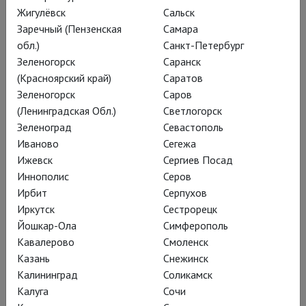
сцене Театра им. Моссовета
Жигулёвск
Сальск
проходят при аншлагах, что можно
Заречный (Пензенская
Самара
обл.)
Санкт-Петербург
объяснить и звездным статусом
Зеленогорск
Саранск
режиссера, и – в полушутку –
(Красноярский край)
Саратов
нашествием тех, кто не попал на
Зеленогорск
Саров
играющего в те же дни на другой
(Ленинградская Обл.)
Светлогорск
площадке Лепажа, и – уже всерьез –
Зеленоград
Севастополь
новизной театрального материала.
Иваново
Сегежа
Ижевск
Сергиев Посад
Хотя сам роман нидерландского
Иннополис
Серов
классика Луи Куперуса «Тайная сила»
Ирбит
Серпухов
совсем не нов, он написан на рубеже
Иркутск
Сестрорецк
XIX и ХХ веков и, несмотря на
Йошкар-Ола
Симферополь
относительно лаконичную
Кавалерово
Смоленск
продолжительность спектакля (
1 час
Казань
Снежинск
Калининград
Соликамск
55 минут без антракта
), кажется
Калуга
Сочи
обстоятельно неторопливым,