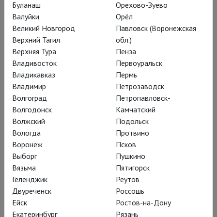
Буланаш
Орехово-Зуево
В чем сила, Иво?
Валуйки
Орёл
Великий Новгород
Павловск (Воронежская
Верхний Тагил
обл.)
«Тайная сила» нидерландской
Верхняя Тура
Пенза
театральной компании Toneelgroep
Владивосток
Первоуральск
Amsterdam – один из хедлайнеров
Владикавказ
Пермь
Владимир
Петрозаводск
Чеховского фестиваля
Волгоград
Петропавловск-
Волгодонск
Камчатский
Волжский
Подольск
Эффектный спектакль
Вологда
Протвино
парадоксальным образом убеждает,
Воронеж
Псков
Выборг
Пушкино
что работы Иво ван Хове не
Вязьма
Пятигорск
проигрывают и при трансляции в
Геленджик
Реутов
кинотеатре.
Двуреченск
Россошь
Ейск
Ростов-на-Дону
Гастроли
труппы Иво ван Хове
на
Екатеринбург
Рязань