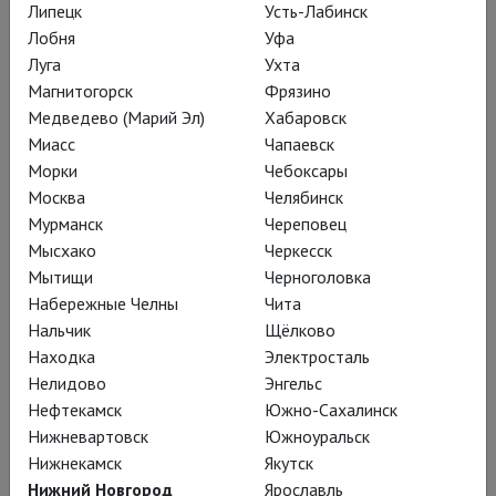
Липецк
Усть-Лабинск
поражение Наполеона; положенная
Лобня
Уфа
в основу либретто французская
Луга
Ухта
пьеса Викторьена Сарду занимала
Магнитогорск
Фрязино
«первую строчку бокс-офиса», пока в
Медведево (Марий Эл)
Хабаровск
Миасс
Чапаевск
ней играла Сара Бернар
) слишком
Морки
Чебоксары
мал для раскалённого, кровавого
Москва
Челябинск
любовного треугольника.
Мурманск
Череповец
Мысхако
Черкесск
Мытищи
Черноголовка
В спектакле Мартина
Набережные Челны
Чита
Кушея – в гармонии с
Нальчик
Щёлково
эсхатологическими
Находка
Электросталь
Нелидово
Энгельс
настроениями 2020-х
Нефтекамск
Южно-Сахалинск
годов – никакого Рима,
Нижневартовск
Южноуральск
всё происходит после
Нижнекамск
Якутск
Нижний Новгород
Ярославль