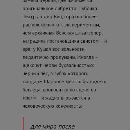
замена церкви, где начинается
оригинальное либретто. Публика
Театр ан дер Вин, гораздо более
расположенного к экспериментам,
чем архаичная Венская штаатсопер,
наградила постановщика свистом – и
зря; у Кушея все вольности
педантично продуманы. Иногда –
щекочут нервы буквальностью:
чёрный пёс, в зубах которого
жандарм Шарроне мечтал бы видеть
беглеца, проносится по сцене во
плоти – и жадно вгрызается в
человеческую конечность:
для мира после