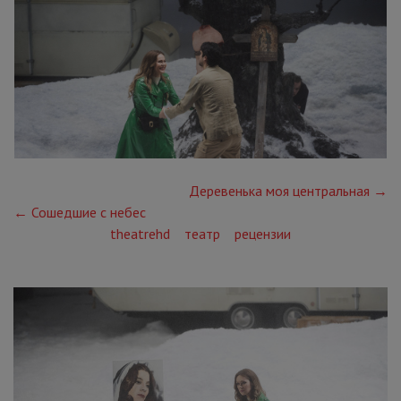
Деревенька моя центральная →
← Сошедшие с небес
theatrehd
театр
рецензии