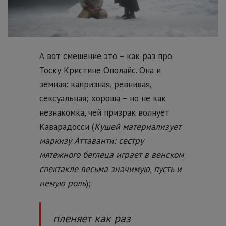
А вот смешение это – как раз про
Тоску Кристине Ополайс. Она и
земная: капризная, ревнивая,
сексуальная; хороша – но не как
незнакомка, чей призрак волнует
Каварадосси (
Кушей материализует
маркизу Аттаванти: сестру
мятежного беглеца играет в венском
спектакле весьма значимую, пусть и
немую роль
);
пленяет как раз