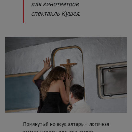
для кинотеатров
спектакль Кушея.
Помянутый не всуе алтарь – логичная