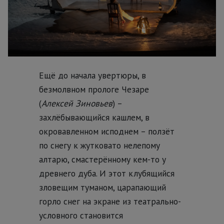
Ещё до начала увертюры, в
безмолвном прологе Чезаре
(
Алексей Зиновьев
) –
захлёбывающийся кашлем, в
окровавленном исподнем – ползёт
по снегу к жутковато нелепому
алтарю, смастерённому кем-то у
древнего дуба. И этот клубящийся
зловещим туманом, царапающий
горло снег на экране из театрально-
условного становится