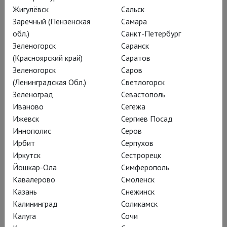
Жигулёвск
Сальск
дирижёрским пультом
Заречный (Пензенская
Самара
превращает трёхактную
обл.)
Санкт-Петербург
Зеленогорск
Саранск
оперу Пуччини в экшн
(Красноярский край)
Саратов
длиной два часа без
Зеленогорск
Саров
антрактов.
(Ленинградская Обл.)
Светлогорск
Зеленоград
Севастополь
Иваново
Сегежа
Ижевск
Сергиев Посад
Иннополис
Серов
Ирбит
Серпухов
Иркутск
Сестрорецк
Йошкар-Ола
Симферополь
Кавалерово
Смоленск
Казань
Снежинск
Калининград
Соликамск
Калуга
Сочи