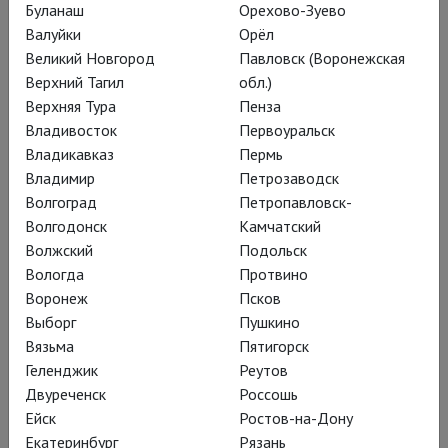
Буланаш
Орехово-Зуево
Зимняя антисказка
Валуйки
Орёл
Великий Новгород
Павловск (Воронежская
Верхний Тагил
обл.)
В кинотеатрах – новая «Тоска»:
Верхняя Тура
Пенза
оперный хит Джакомо Пуччини в
Владивосток
Первоуральск
броской постановке Мартина Кушея
Владикавказ
Пермь
Владимир
Петрозаводск
на сцене венского Theater an der
Волгоград
Петропавловск-
Wien
Волгодонск
Камчатский
Волжский
Подольск
Вологда
Протвино
Воронеж
Псков
Премьера января 2022-го
Выборг
Пушкино
Вязьма
Пятигорск
года с Кристиной
Геленджик
Реутов
Ополайс в заглавной
Двуреченск
Россошь
партии и Марком
Ейск
Ростов-на-Дону
Екатеринбург
Рязань
Альбрехтом за