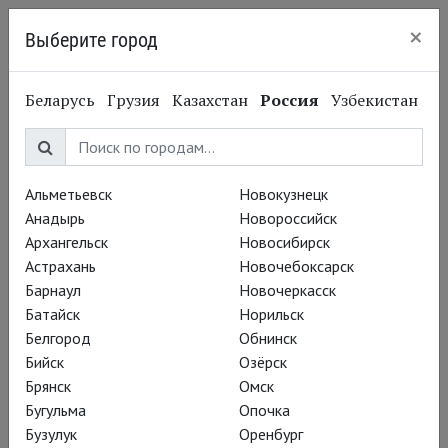
×
Выберите город
Нижний Новгород
Беларусь
Грузия
Казахстан
Россия
Узбекистан
Альметьевск
Новокузнецк
Анадырь
Новороссийск
Архангельск
Новосибирск
Астрахань
Новочебоксарск
Барнаул
Новочеркасск
Батайск
Норильск
Белгород
Обнинск
Бийск
Озёрск
Брянск
Омск
Бугульма
Опочка
Бузулук
Оренбург
Вадим Рутковский