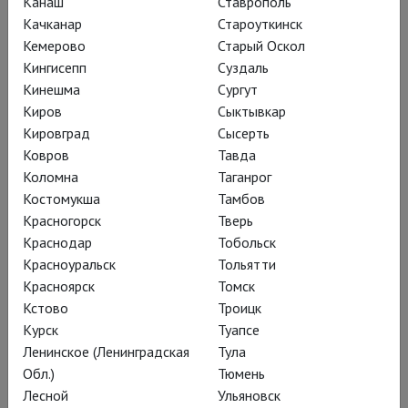
Канаш
Ставрополь
Качканар
Староуткинск
Кемерово
Старый Оскол
Кингисепп
Суздаль
Кинешма
Сургут
Певица Флория Тоска – муза
Киров
Сыктывкар
художника Марио Каварадосси,
Кировград
Сысерть
помогающего беглому
Ковров
Тавда
политзаключённому Чезаре
Коломна
Таганрог
Анджелотти. Она же воспламеняет
Костомукша
Тамбов
Красногорск
Тверь
чресла коварного шефа полиции
Краснодар
Тобольск
Скарпи. Жаркий летний Рим 1800-го
Красноуральск
Тольятти
года, где в оригинале
Красноярск
Томск
разворачиваются события оперы
Кстово
Троицк
(
бунтарь – консул павшей Римской
Курск
Туапсе
республики; арестованного
Ленинское (Ленинградская
Тула
Обл.)
Тюмень
художника пытают королевские
Лесной
Ульяновск
сатрапы, спешащие отпраздновать