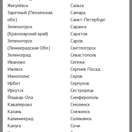
абсурд, и молодёжный
Жигулёвск
Сальск
ромком, и вневременные
Заречный (Пензенская
Самара
мотивы библейской
обл.)
Санкт-Петербург
Зеленогорск
Саранск
притчи.
(Красноярский край)
Саратов
Зеленогорск
Саров
(Ленинградская Обл.)
Светлогорск
Зеленоград
Севастополь
Иваново
Сегежа
Ижевск
Сергиев Посад
Иннополис
Серов
Ирбит
Серпухов
Иркутск
Сестрорецк
Йошкар-Ола
Симферополь
Кавалерово
Смоленск
Казань
Снежинск
Калининград
Соликамск
Калуга
Сочи