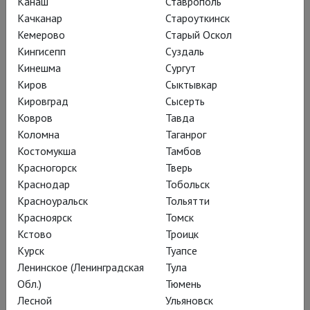
Канаш
Ставрополь
Качканар
Староуткинск
Хвать – летит над полем семя.
Кемерово
Старый Оскол
Здравствуй, нынешнее племя.
Кингисепп
Суздаль
Хлоп – стучит горох об стену!
Оп – мы вырастили смену!
Кинешма
Сургут
Nautilus Pompilius «Хлоп-хлоп»
Киров
Сыктывкар
«
Кировград
Сысерть
Яблоневый сад. Ветки гнутся под
Ковров
Тавда
тяжестью красивых больших яблок.
Коломна
Таганрог
Молодые люди собирают яблоки,
Костомукша
Тамбов
укладывают их в ящики. Егор и
Красногорск
Тверь
Валерий срывают яблоки и подают
Краснодар
Тобольск
их Ире и Любе. Девушки кладут
Красноуральск
Тольятти
». Это – первая
Красноярск
Томск
яблоки в ящики
Кстово
Троицк
ремарка пьесы, избавляющая от
Курск
Туапсе
необходимости пересказывать
Ленинское (Ленинградская
Тула
содержание: парни и девушки на
Обл.)
Тюмень
уборке урожая. С одной стороны,
Лесной
Ульяновск