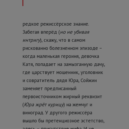
редкое режиссёрское знание.
Забегая вперёд (
но не убивая
интригу
), скажу, что в самом
рискованно болезненном эпизоде –
когда маленькая героиня, девочка
Катя, попадает на замызганную дачу,
где царствует мошенник, уголовник
и совратитель дядя Юра, Сойжин
заменяет предписанный
первоисточником жирный реквизит
(
Юра жрёт курицу
) на жемчуг и
виноград. У другого режиссёра
вышло бы претенциозное эстетство,
здесь – присутствие мифа. И не