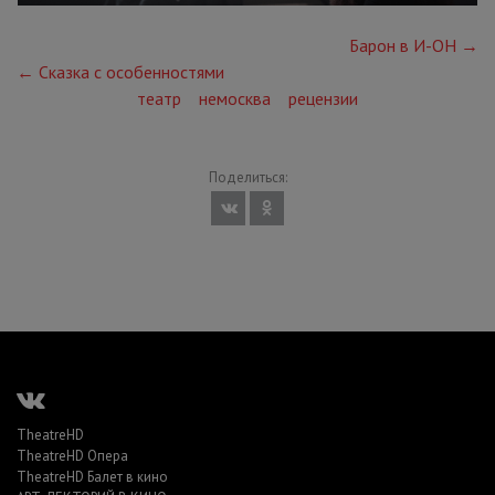
Барон в И-ОН →
← Сказка с особенностями
театр
немосква
рецензии
Поделиться:
TheatreHD
TheatreHD Опера
TheatreHD Балет в кино