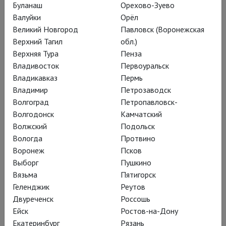
Буланаш
Орехово-Зуево
Школьный вальс
Валуйки
Орёл
Великий Новгород
Павловск (Воронежская
Верхний Тагил
обл.)
Среди самых сильных и спорных
Верхняя Тура
Пенза
театральных премьер сезона –
Владивосток
Первоуральск
«Калечина-Малечина» Сойжин
Владикавказ
Пермь
Владимир
Петрозаводск
Жамбаловой и «Снегурочка»
Волгоград
Петропавловск-
Филиппа Гуревича в Няганском
Волгодонск
Камчатский
ТЮЗе. Здесь – о «Калечине-
Волжский
Подольск
Вологда
Протвино
Малечине»
Воронеж
Псков
Выборг
Пушкино
Вязьма
Пятигорск
Геленджик
Реутов
В названии обоих
Двуреченск
Россошь
спектаклей –
Ейск
Ростов-на-Дону
Екатеринбург
Рязань
фольклорные персонажи: