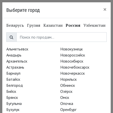
×
Выберите город
Нижний Новгород
Беларусь
Грузия
Казахстан
Россия
Узбекистан
Альметьевск
Новокузнецк
Анадырь
Новороссийск
Архангельск
Новосибирск
Астрахань
Новочебоксарск
Барнаул
Новочеркасск
Батайск
Норильск
Белгород
Обнинск
Бийск
Озёрск
Брянск
Омск
Бугульма
Опочка
Бузулук
Оренбург
Вадим Рутковский