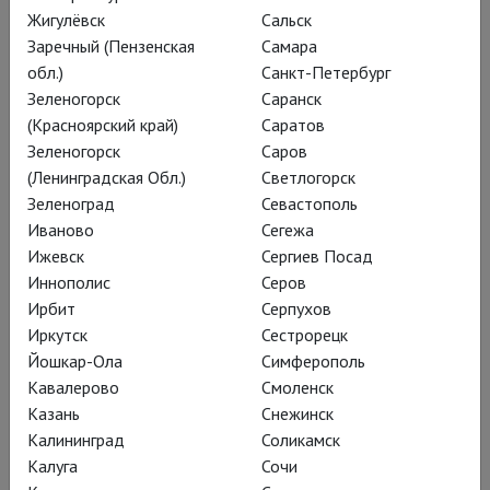
Жигулёвск
Сальск
снежное сказочное
Заречный (Пензенская
Самара
создание и чудо-юдо,
обл.)
Санкт-Петербург
Зеленогорск
Саранск
воспетое в
(Красноярский край)
Саратов
стихотворении Алексея
Зеленогорск
Саров
Ремизова. Автор романа
(Ленинградская Обл.)
Светлогорск
Зеленоград
Севастополь
«Калечина-Малечина»
Иваново
Сегежа
Евгения Некрасова
Ижевск
Сергиев Посад
подарила этот текст
Иннополис
Серов
Ирбит
Серпухов
своей кикиморе, жестоко
Иркутск
Сестрорецк
выручающей из бед
Йошкар-Ола
Симферополь
третьеклассницу Катю.
Кавалерово
Смоленск
Казань
Снежинск
Калининград
Соликамск
Калуга
Сочи