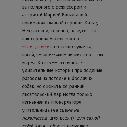
за полярного с режиссёром и
актрисой Марией Васильевой
понимания главной героини. Катя у
Некрасовой, конечно, не аутистка –
как героиня Васильевой в
«Снегурочке»
, но точно чужачка,
изгой, человек-«мне не место в этом
мире». Катя умела сочинять
удивительные истории про водяные
разводы на потолке и бродячих
собак, но оценить её ранний
писательский дар могла только
изгнанная из пионерлагеря
учительница (
на сцене не
появляется
); для всех (
и для самой
себя
) Катя – объект насмешек,