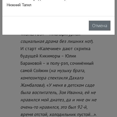
режиссёрскому методу (
подробно
Нижний Тагил
высказался здесь
), у Жамбаловой
музыкальность – в основе любого
Отмена
спектакля (
даже если это – как
«KOREA 03» – многофигурная
социальная драма без лишних нот
).
И старт «Калечине» дают скрипка
будущей Кикиморы – Юлии
Барановой – и полу-рэп, сочинённый
самой Сойжин (
на музыку брата,
композитора спектакля Дахалэ
Жамбалова
). «
У меня в детском саде
была воспитатель, Зоя Иванна, ей не
нравился мой диатез, да и мне он не
очень-то нравился, это был 92-й,
время отстой, холодильник пустой...
».