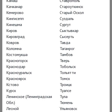
Канаш
Ставрополь
Качканар
Староуткинск
Кемерово
Старый Оскол
Кингисепп
Суздаль
Кинешма
Сургут
Киров
Сыктывкар
Кировград
Сысерть
Ковров
Тавда
Коломна
Таганрог
Костомукша
Тамбов
Красногорск
Тверь
Краснодар
Тобольск
Красноуральск
Тольятти
Объединяют спектакли не только
Красноярск
Томск
фолк-мотивы:
Кстово
Троицк
Курск
Туапсе
Ленинское (Ленинградская
Тула
оба и волшебны, и
Обл.)
Тюмень
документальны.
Лесной
Ульяновск