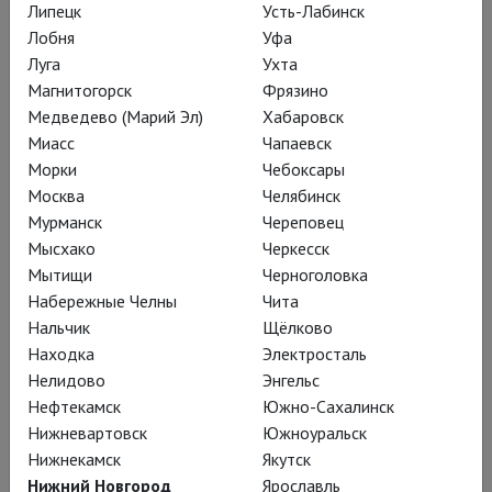
Липецк
Усть-Лабинск
Лобня
Уфа
Луга
Ухта
Сходства можно множить:
Магнитогорск
Фрязино
«Снегурочка» – второй (
после
Медведево (Марий Эл)
Хабаровск
«Жития Спиридона Расторгуева»
)
Миасс
Чапаевск
Морки
Чебоксары
няганский спектакль Филиппа
Москва
Челябинск
Гуревича, «Калечина» – второй (
после
Мурманск
Череповец
«Звёздного часа по местному
Мысхако
Черкесск
времени»
) няганский спектакль
Мытищи
Черноголовка
Сойжин Жамбаловой (
почему они –
Набережные Челны
Чита
постановщики – возвращаются,
Нальчик
Щёлково
Находка
Электросталь
понимаю: в Няганском ТЮЗе такие
Нелидово
Энгельс
артисты, что если бы режиссёром
Нефтекамск
Южно-Сахалинск
был я, только тут бы и ставил
).
Нижневартовск
Южноуральск
«Снегурочка» своей «островской»
Нижнекамск
Якутск
частью напоминает оперу – по
Нижний Новгород
Ярославль