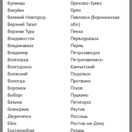
Буланаш
Орехово-Зуево
Сейчас вылетит
Валуйки
Орёл
Великий Новгород
Павловск (Воронежская
Горький
Верхний Тагил
обл.)
Верхняя Тура
Пенза
Владивосток
Первоуральск
«История одной фотографии» –
Владикавказ
Пермь
спектакль Елизаветы Бондарь в
Владимир
Петрозаводск
Новом Пространстве Театра Наций;
Волгоград
Петропавловск-
Волгодонск
Камчатский
история об истории и настоящем
Волжский
Подольск
времени
Вологда
Протвино
Воронеж
Псков
Выборг
Пушкино
Вязьма
Пятигорск
Прежде, чем войти в
Геленджик
Реутов
репертуар, работа была
Двуреченск
Россошь
Ейск
Ростов-на-Дону
показана на фестивале
Екатеринбург
Рязань