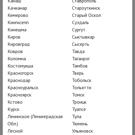
Канаш
Ставрополь
Качканар
Староуткинск
Кемерово
Старый Оскол
Кингисепп
Суздаль
Кинешма
Сургут
Киров
Сыктывкар
Кировград
Сысерть
Ковров
Тавда
Коломна
Таганрог
Потому что это отчасти театр кукол
Костомукша
Тамбов
– второй такой опыт Театра Наций
Красногорск
Тверь
Краснодар
Тобольск
после
«Ходжи Насреддина»
. Бондарь
Красноуральск
Тольятти
придумала удивительный спектакль:
Красноярск
Томск
короткий, всего час десять,
Кстово
Троицк
камерный и, вроде бы, очень простой
Курск
Туапсе
– чем сильно отличается от, кажется,
Ленинское (Ленинградская
Тула
всех других её работ (
см., например,
Обл.)
Тюмень
Лесной
Ульяновск
предшествовавший «Фотографии»