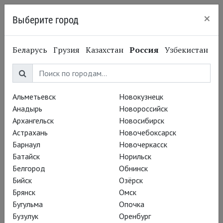
×
Выберите город
Нижний Новгород
Беларусь
Грузия
Казахстан
Россия
Узбекистан
Альметьевск
Новокузнецк
Анадырь
Новороссийск
Архангельск
Новосибирск
Астрахань
Новочебоксарск
Барнаул
Новочеркасск
Батайск
Норильск
Белгород
Обнинск
Бийск
Озёрск
Брянск
Омск
Бугульма
Опочка
Бузулук
Оренбург
Вадим Рутковский