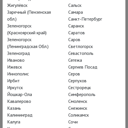
«Горький +»; и да,
Жигулёвск
Сальск
классик советской и
Заречный (Пензенская
Самара
обл.)
Санкт-Петербург
мировой литературы тут
Зеленогорск
Саранск
важный герой. Но не
(Красноярский край)
Саратов
единственный; плюс
Зеленогорск
Саров
(Ленинградская Обл.)
Светлогорск
играет Максима Горького
Зеленоград
Севастополь
кукла (а не «Миронов с
Иваново
Сегежа
усами», как некоторые
Ижевск
Сергиев Посад
Иннополис
Серов
могли подумать)
Ирбит
Серпухов
Иркутск
Сестрорецк
Йошкар-Ола
Симферополь
Кавалерово
Смоленск
Казань
Снежинск
Калининград
Соликамск
Калуга
Сочи