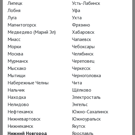
Липецк
Усть-Лабинск
спектакль в Никитинском театре –
Лобня
Уфа
выдающий, но и переусложнённый
Луга
Ухта
«Принц Гомбургский», или
Магнитогорск
Фрязино
головоломный
«Макбет»
,
Медведево (Марий Эл)
Хабаровск
предыдущий спектакль Лизы в
Миасс
Чапаевск
Морки
Чебоксары
Театре Наций
). Притом
Москва
Челябинск
многоуровневый,
Мурманск
Череповец
Мысхако
Черкесск
Мытищи
Черноголовка
в нескольких
Набережные Челны
Чита
общественных и личных
Нальчик
Щёлково
измерениях, которые
Находка
Электросталь
Нелидово
Энгельс
красиво, свободно и
Нефтекамск
Южно-Сахалинск
небанально
Нижневартовск
Южноуральск
пересекаются.
Нижнекамск
Якутск
Нижний Новгород
Ярославль