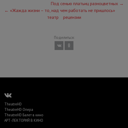
Под сенью платьиц разноцветных →
← «Жажда жизни – то, над чем работать не пришлось»
театр
рецензии
Поделиться:
TheatreHD
TheatreHD Опера
TheatreHD Балет в кино
АРТ-ЛЕКТОРИЙ В КИНО