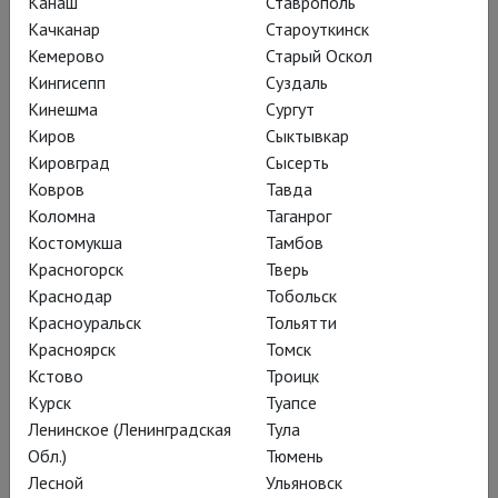
Канаш
Ставрополь
Юрия Энтина.
Качканар
Староуткинск
Кемерово
Старый Оскол
Кингисепп
Суздаль
Кинешма
Сургут
Киров
Сыктывкар
Кировград
Сысерть
Ковров
Тавда
Коломна
Таганрог
Костомукша
Тамбов
Красногорск
Тверь
Краснодар
Тобольск
Красноуральск
Тольятти
Красноярск
Томск
Кстово
Троицк
Курск
Туапсе
Утренником «Бременских
Ленинское (Ленинградская
Тула
музыкантов», конечно, не назовёшь:
Обл.)
Тюмень
дорого, размашисто и почти без
Лесной
Ульяновск