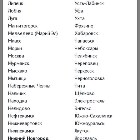
прямого контакта с юными
Липецк
Усть-Лабинск
зрителями. Иногда он возникает;
Лобня
Уфа
вот, например, Трубадур (
Нил
Луга
Ухта
Магнитогорск
Фрязино
Кропалов или Алексей Трофимов
) и
Медведево (Марий Эл)
Хабаровск
его «группа звери» показывают
Миасс
Чапаевск
фокусы, принцесса исчезает, глупый
Морки
Чебоксары
король (
Андрей Межулис или Олег
Москва
Челябинск
Кузнецов
) бесится и требует
Мурманск
Череповец
выкинуть бродягу вместе с его
Мысхако
Черкесск
Мытищи
Черноголовка
домашними животными из дворца –
Набережные Челны
Чита
и тут весь зал вовлекается в
Нальчик
Щёлково
подушечный бой. Но это, скорее,
Находка
Электросталь
исключение. Спектакль «ведёт» Шут
Нелидово
Энгельс
(
в мой день – Андрей Смирнов; в
Нефтекамск
Южно-Сахалинск
другом составе – Ваня Пищулин
), с
Нижневартовск
Южноуральск
Нижнекамск
Якутск
самых первых мгновений
Нижний Новгород
Ярославль