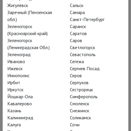
квартетом из Осла, Пса,
Жигулёвск
Сальск
Кота и Петуха –
Заречный (Пензенская
Самара
обл.)
Санкт-Петербург
типичные иноагенты,
Зеленогорск
Саранск
подходят и для
(Красноярский край)
Саратов
утренника, и для
Зеленогорск
Саров
(Ленинградская Обл.)
Светлогорск
политического театра.
Зеленоград
Севастополь
Спектакль Марчелли –
Иваново
Сегежа
как гладкий сценический
Ижевск
Сергиев Посад
Иннополис
Серов
колобок, убегает от
Ирбит
Серпухов
интерпретаций: просто
Иркутск
Сестрорецк
качественное
Йошкар-Ола
Симферополь
Кавалерово
Смоленск
исполнение сочинения
Казань
Снежинск
Геннадия Гладкова,
Калининград
Соликамск
Василия Ливанова и
Калуга
Сочи