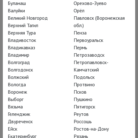
Буланаш
Орехово-Зуево
Принципы единства
Валуйки
Орёл
Великий Новгород
Павловск (Воронежская
народов России
Верхний Тагил
обл.)
Верхняя Тура
Пенза
Владивосток
Первоуральск
Евгений Марчелли поставил в
Владикавказ
Пермь
Театре Моссовета мюзикл
Владимир
Петрозаводск
«Бременские музыканты»
Волгоград
Петропавловск-
Волгодонск
Камчатский
Волжский
Подольск
Вологда
Протвино
Песни, танцы и сюжет
Воронеж
Псков
Выборг
Пушкино
советской мультдилогии,
Вязьма
Пятигорск
где воспевают свободу,
Геленджик
Реутов
вся труха – от глупого
Двуреченск
Россошь
Ейск
Ростов-на-Дону
короля, а Трубадур с
Екатеринбург
Рязань