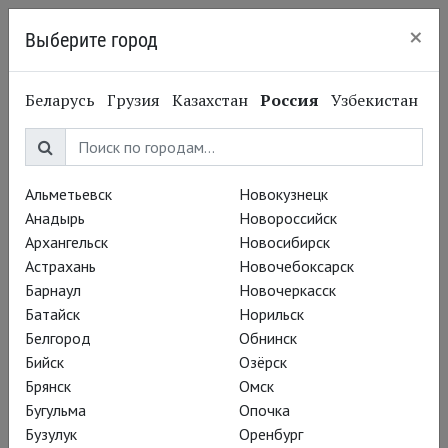
×
Выберите город
Нижний Новгород
Беларусь
Грузия
Казахстан
Россия
Узбекистан
Альметьевск
Новокузнецк
Анадырь
Новороссийск
Архангельск
Новосибирск
Астрахань
Новочебоксарск
Барнаул
Новочеркасск
Батайск
Норильск
Белгород
Обнинск
Бийск
Озёрск
Брянск
Омск
Бугульма
Опочка
Бузулук
Оренбург
Вадим Рутковский