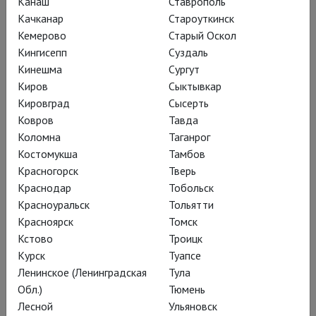
Канаш
Ставрополь
Качканар
Староуткинск
Кемерово
Старый Оскол
Кингисепп
Суздаль
Кинешма
Сургут
Киров
Сыктывкар
Свет фотографической
Кировград
Сысерть
вспышки меняет
Ковров
Тавда
привычное положение
Коломна
Таганрог
Костомукша
Тамбов
вещей:
Красногорск
Тверь
Краснодар
Тобольск
Красноуральск
Тольятти
Красноярск
Томск
сцена на несколько секунд
Кстово
Троицк
оказывается в полной темноте, зал –
Курск
Туапсе
ярко освещенным. С такого
Ленинское (Ленинградская
Тула
эффектного визуального хода
Обл.)
Тюмень
начинается спектакль; глобальная
Лесной
Ульяновск