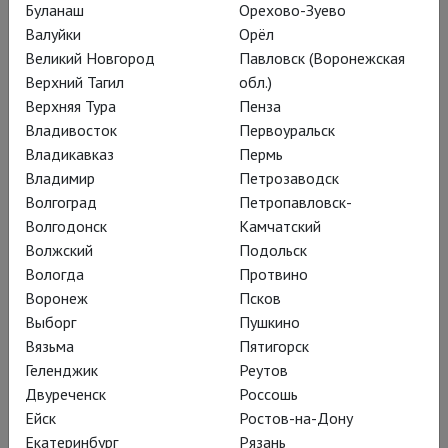
Буланаш
Орехово-Зуево
Песни о выживших
Валуйки
Орёл
Великий Новгород
Павловск (Воронежская
детях
Верхний Тагил
обл.)
Верхняя Тура
Пенза
Владивосток
Первоуральск
«Жестокие игры» – первый
Владикавказ
Пермь
спектакль, поставленный Евгением
Владимир
Петрозаводск
Марчелли на большой сцене Театра
Волгоград
Петропавловск-
Волгодонск
Камчатский
имени Моссовета в статусе
Волжский
Подольск
художественного руководителя
Вологда
Протвино
Воронеж
Псков
Выборг
Пушкино
Вязьма
Пятигорск
Советская – не столько
Геленджик
Реутов
по 1978-му году
Двуреченск
Россошь
Ейск
Ростов-на-Дону
написания, сколько по
Екатеринбург
Рязань