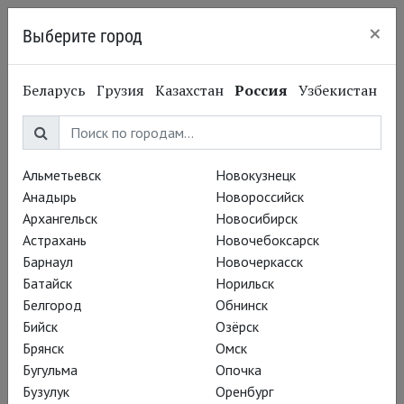
×
Выберите город
Нижний Новгород
Беларусь
Грузия
Казахстан
Россия
Узбекистан
Альметьевск
Новокузнецк
Анадырь
Новороссийск
Архангельск
Новосибирск
Астрахань
Новочебоксарск
Барнаул
Новочеркасск
Батайск
Норильск
Белгород
Обнинск
Бийск
Озёрск
Брянск
Омск
Бугульма
Опочка
Бузулук
Оренбург
Вадим Рутковский