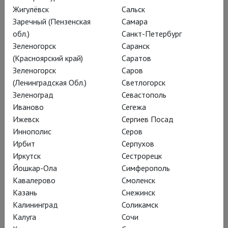
морализаторской
Жигулёвск
Сальск
интонации – пьеса
Заречный (Пензенская
Самара
обл.)
Санкт-Петербург
Алексея Арбузова
Зеленогорск
Саранск
превратилась в
(Красноярский край)
Саратов
интригующую, эротичную
Зеленогорск
Саров
(Ленинградская Обл.)
Светлогорск
и неназойливо
Зеленоград
Севастополь
граничащую с театром
Иваново
Сегежа
абсурда постановку.
Ижевск
Сергиев Посад
Иннополис
Серов
Ирбит
Серпухов
Иркутск
Сестрорецк
Йошкар-Ола
Симферополь
Кавалерово
Смоленск
Казань
Снежинск
Калининград
Соликамск
Калуга
Сочи