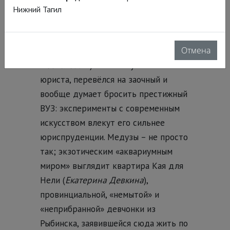
Терентий (
Иван Расторгуев
) и
Нижний Тагил
заточенный преуспевать – в учёбе,
спорте и донжуанстве – мачо Никита
Отмена
(
Нил Кропалов в очередь с Антоном
Поспеловым
). Сам Кай учится на
юриста, перевёлся на заочный и
вообще думает бросить престижный
ВУЗ: эксперименты с современным
искусством влекут его сильнее
юриспруденции. Медузы – не просто
так; экзотическим «аквариумным
миром» выглядит квартира Кая для
Нели (
Екатерина Девкина
),
провинциальной, «немытой» и
«неприбранной» девчонки из
Рыбинска, заявившейся сюда жить по