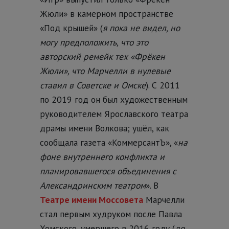
Жюли» в камерном пространстве
«Под крышей» (
я пока не видел, но
могу предположить, что это
авторский ремейк тех «Фрёкен
Жюли», что Марчелли в нулевые
ставил в Советске и Омске
). С 2011
по 2019 год он был художественным
руководителем Ярославского театра
драмы имени Волкова; ушёл, как
сообщала газета «КоммерсантЪ», «
на
фоне внутреннего конфликта и
планировавшегося объединения с
Александринским театром
». В
Театре имени Моссовета
Марчелли
стал первым худруком после Павла
Хомского, умершего в 2016 году (
до