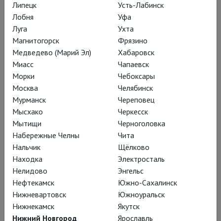
Липецк
Усть-Лабинск
вспышка будет разграничивать
Лобня
Уфа
эпизоды в течение всего действия.
Луга
Ухта
На студию модного фотографа
Магнитогорск
Фрязино
похоже жилище Кая Леонидова (
Митя
Медведево (Марий Эл)
Хабаровск
Фёдоров
), московского парня 20-ти
Миасс
Чапаевск
лет, обитающего в безразмерной
Морки
Чебоксары
Москва
Челябинск
квартире на Тверской;
Мурманск
Череповец
привилегированные родители, мать
Мысхако
Черкесск
и отчим – в долгой
Мытищи
Черноголовка
загранкомандировке. В их
Набережные Челны
Чита
отсутствие дом, по белым стенам
Нальчик
Щёлково
которого художник спектакля
Находка
Электросталь
Нелидово
Энгельс
Анастасия Бугаева запускает в
Нефтекамск
Южно-Сахалинск
прологе гипнотическое видео с
Нижневартовск
Южноуральск
медузами, обживают Кай и его
Нижнекамск
Якутск
школьные друзья, простоватый
Нижний Новгород
Ярославль