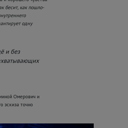
ак бесит, как пошло-
внутреннего
рантирует одну
ё и без
захватывающих
миной Омерович и
го эскиза точно