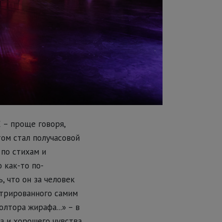
 – проще говоря,
ом стал получасовой
по стихам и
 как-то по-
 что он за человек
трированного самим
лтора жирафа...» – в
а и хорошего чувства