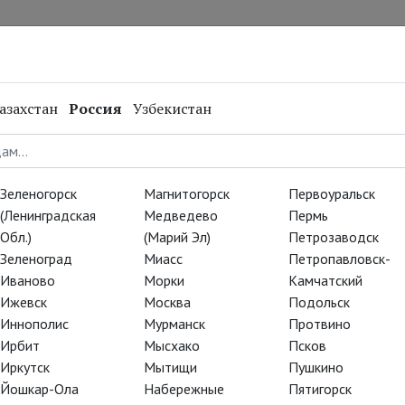
нал
Репертуар
Спецпроекты
Онлайн
азахстан
Россия
Узбекистан
Зеленогорск
Магнитогорск
Первоуральск
(Ленинградская
Медведево
Пермь
Обл.)
(Марий Эл)
Петрозаводск
Зеленоград
Миасс
Петропавловск-
Иваново
Морки
Камчатский
Ижевск
Москва
Подольск
Иннополис
Мурманск
Протвино
Ирбит
Мысхако
Псков
Иркутск
Мытищи
Пушкино
Йошкар-Ола
Набережные
Пятигорск