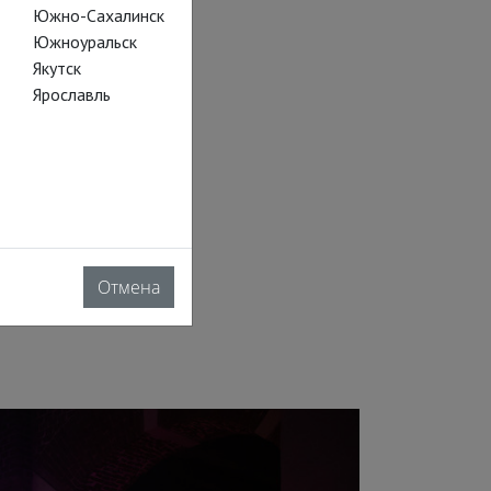
Южно-Сахалинск
Южноуральск
Якутск
Ярославль
лых», впервые
 светлый час,
Отмена