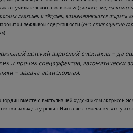
ак от умилительного сюсюканья (
скажите же, мало что т
рослых дядюшек и тётушек, вознамерившихся открыть «
т нарочитой вежливой сдержанности (
она стопроцентно га
о!
).
вильный детский взрослый спектакль – да ещ
ких и прочих спецэффектов, автоматически 
лики – задача архисложная.
о Гордин вместе с выступившей художником актрисой Яс
истов задачу эту решил. Никто не сомневался, что у это
.