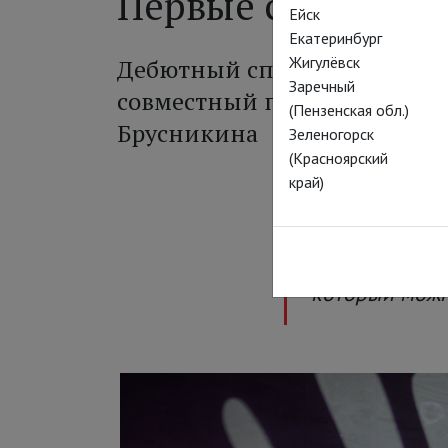
Первые стихи
Ейск
Екатеринбург
Жигулёвск
Дебютный спектакль Андрея 
Заречный
совместный проект театра «
(Пензенская обл.)
Брусникина
Зеленогорск
(Красноярский
край)
«Спектакль-к
показанный в 
который можно