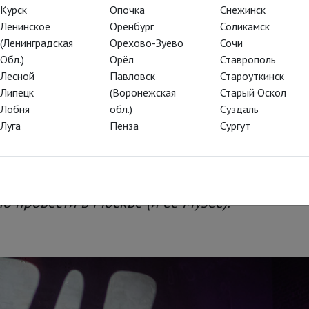
Курск
Опочка
Снежинск
Ленинское
Оренбург
Соликамск
(Ленинградская
Орехово-Зуево
Сочи
Гордина «Хорошо, что я такой» –
Обл.)
Орёл
Ставрополь
Практика» и Мастерской
Лесной
Павловск
Староуткинск
Липецк
(Воронежская
Старый Оскол
Лобня
обл.)
Суздаль
Луга
Пенза
Сургут
онцерт для больших детей и маленьких взрос
рамках фестиваля «Территория. Kids» – самый
 провести в Москве (и её Музее).