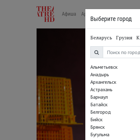
Афиша
Арт-лекторий в кино
Жур
Выберите город
Беларусь
Грузия
К
Альметьевск
Анадырь
Архангельск
Астрахань
Барнаул
Батайск
Белгород
Бийск
Брянск
Бугульма