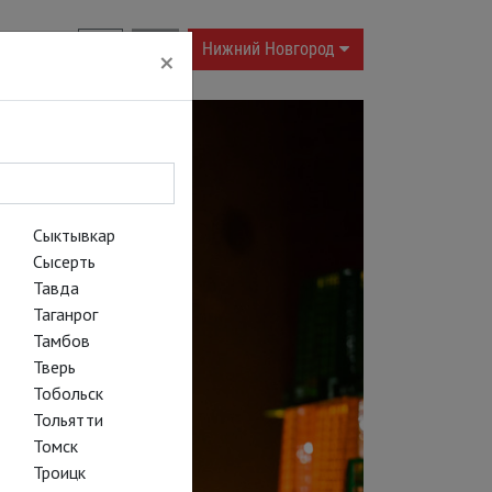
RU
|
EN
Нижний Новгород
×
Сыктывкар
Сысерть
Тавда
Таганрог
Тамбов
Тверь
Тобольск
Тольятти
Томск
Троицк