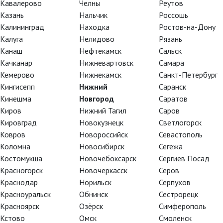
Кавалерово
Челны
Реутов
Казань
Нальчик
Россошь
Калининград
Находка
Ростов-на-Дону
Калуга
Нелидово
Рязань
Канаш
Нефтекамск
Сальск
Качканар
Нижневартовск
Самара
Кемерово
Нижнекамск
Санкт-Петербург
Кингисепп
Нижний
Саранск
Кинешма
Новгород
Саратов
Киров
Нижний Тагил
Саров
Кировград
Новокузнецк
Светлогорск
Ковров
Новороссийск
Севастополь
Коломна
Новосибирск
Сегежа
Костомукша
Новочебоксарск
Сергиев Посад
Красногорск
Новочеркасск
Серов
Краснодар
Норильск
Серпухов
Красноуральск
Обнинск
Сестрорецк
Красноярск
Озёрск
Симферополь
Кстово
Омск
Смоленск