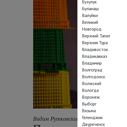
Бузулук
Буланаш
Валуйки
Великий
Новгород
Верхний Тагил
Верхняя Тура
Владивосток
Владикавказ
Владимир
Волгоград
Волгодонск
Волжский
Вологда
Воронеж
Выборг
Вязьма
Геленджик
Вадим Рутковский
Двуреченск