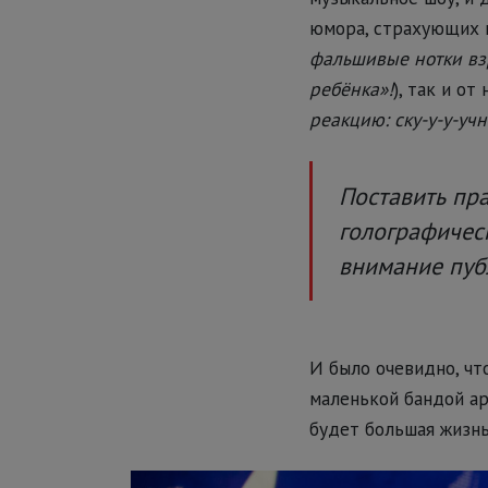
юмора, страхующих к
фальшивые нотки вз
ребёнка»!
), так и о
реакцию: ску-у-у-учн
Поставить пра
голографичес
внимание пуб
И было очевидно, чт
маленькой бандой арт
будет большая жизнь