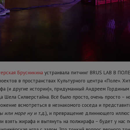
ерская Брусникина
устраивала питчинг BRUS LAB В ПОЛЕ
оектов в пространствах Культурного центра «Поле». Хит
фа (и другие истории)», придуманный Андреем Гординым 
а Шела Силверстайна. Всё было просто, очень просто – но
ожение всмотреться в незнакомого соседа и представить,
ы или море ну и т.д.
), и превращение длиннющего иллюс
и взять жирафа и вытянуть на полжирафа – будет у нас по
дирижёрская игра с залом. Это тонкий вопрос верного тон