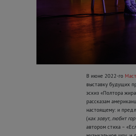
В июне 2022-го
Маст
выставку будущих пр
эскиз «Полтора жира
рассказам американц
настоящему: и предл
(
как зовут, любит гор
автором стиха – «Есл
музыкальное шоу, и 