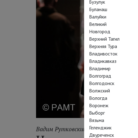
Бузулук
Буланаш
Валуйки
Великий
Новгород
Верхний Тагил
Верхняя Тура
Владивосток
Владикавказ
Владимир
Волгоград
Волгодонск
Волжский
Вологда
Воронеж
Выборг
Вязьма
Геленджик
Вадим Рутковский
Двуреченск