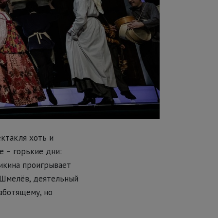
ектакля хоть и
е – горькие дни:
никина проигрывает
 Шмелёв, деятельный
работящему, но