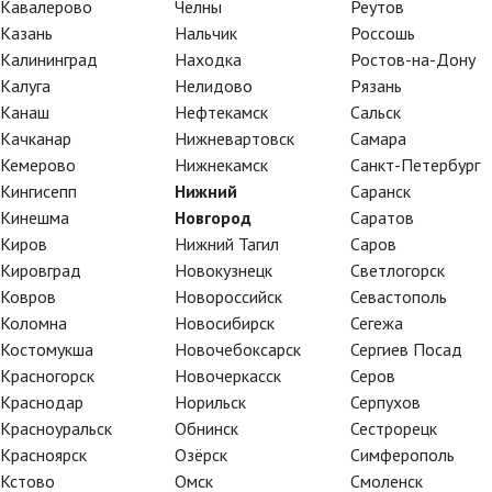
Кавалерово
Челны
Реутов
Казань
Нальчик
Россошь
Калининград
Находка
Ростов-на-Дону
Калуга
Нелидово
Рязань
Канаш
Нефтекамск
Сальск
Качканар
Нижневартовск
Самара
Кемерово
Нижнекамск
Санкт-Петербург
Кингисепп
Нижний
Саранск
Кинешма
Новгород
Саратов
Киров
Нижний Тагил
Саров
Кировград
Новокузнецк
Светлогорск
Ковров
Новороссийск
Севастополь
Коломна
Новосибирск
Сегежа
Костомукша
Новочебоксарск
Сергиев Посад
Красногорск
Новочеркасск
Серов
Краснодар
Норильск
Серпухов
Красноуральск
Обнинск
Сестрорецк
Красноярск
Озёрск
Симферополь
Кстово
Омск
Смоленск