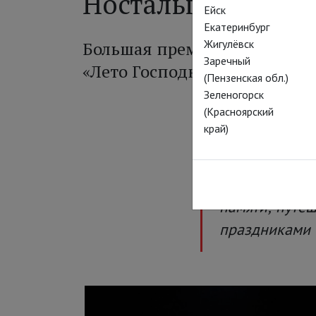
Ностальгия уже не
Ейск
Екатеринбург
Жигулёвск
Большая премьера РАМТа –
Заречный
«Лето Господне» по роману
(Пензенская обл.)
Зеленогорск
(Красноярский
край)
Лирические г
России, «кото
тут, кажется,
памяти; путе
праздниками