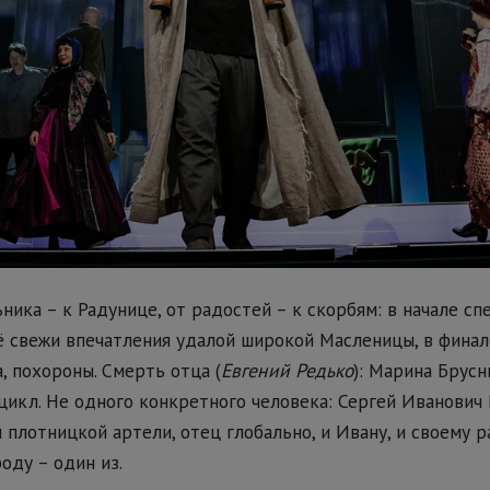
ика – к Радунице, от радостей – к скорбям: в начале сп
ё свежи впечатления удалой широкой Масленицы, в финал
, похороны. Смерть отца (
Евгений Редько
): Марина Брус
цикл. Не одного конкретного человека: Сергей Иванович
 плотницкой артели, отец глобально, и Ивану, и своему 
ду – один из.