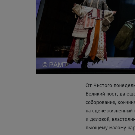
От Чистого понедельн
Великий пост, да ещ
соборование, кончина
на сцене жизненный 
и деловой, властелин
пьющему малому наро