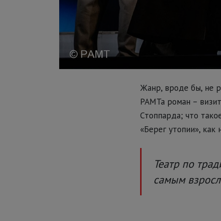
Жанр, вроде бы, не 
РАМТа роман – визит
Стоппарда; что тако
«Берег утопии», как
Театр по трад
самым взросл