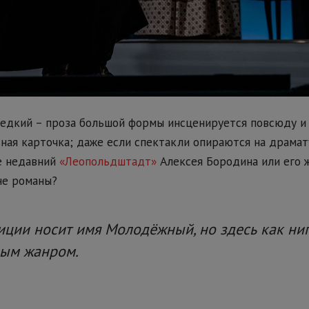
редкий – проза большой формы инсценируется повсюду и 
ная карточка; даже если спектакли опираются на драма
е недавний
«Леопольдштадт»
Алексея Бородина или его ж
 не романы?
иции носит имя Молодёжный, но здесь как ни
ым жанром.