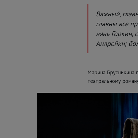
Важный, главн
главны все пр
нянь Горкин,
Анлрейки; бо
Марина Брусникина п
театральному роману