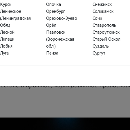
 та
Курск
Опочка
Снежинск
Ленинское
Оренбург
Соликамск
(Ленинградская
Орехово-Зуево
Сочи
 спектакль Марины Брусникиной
Обл.)
Орёл
Ставрополь
 Ивана Шмелёва
Лесной
Павловск
Староуткинск
Липецк
(Воронежская
Старый Оскол
Лобня
обл.)
Суздаль
Луга
Пенза
Сургут
рёзы о старинной жизни – глава бесконечной
рую мы потеряли» (хотя так ли уж потеряли? 
 неистребим); опыт присвоения и инсценирова
шествие в прошлое, маркированное правосла