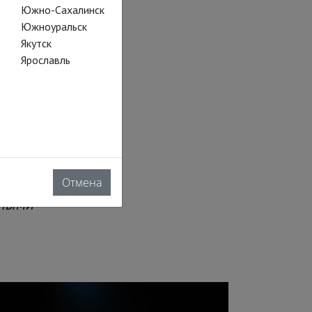
Южно-Сахалинск
Южноуральск
Якутск
Ярославль
 истории
царский режим
ния чужой
Отмена
вными