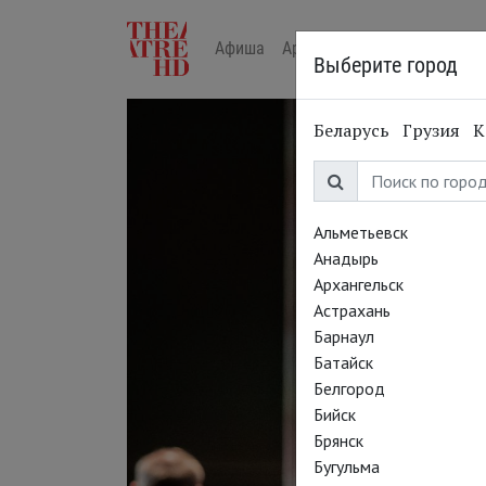
Афиша
Арт-лекторий в кино
Жур
Выберите город
Беларусь
Грузия
К
Альметьевск
Анадырь
Архангельск
Астрахань
Барнаул
Батайск
Белгород
Бийск
Брянск
Бугульма