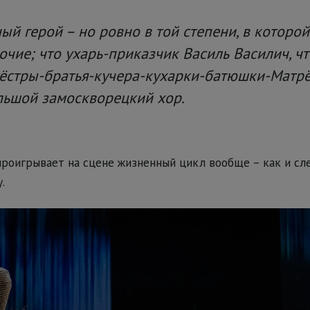
ый герой – но ровно в той степени, в которо
очие; что ухарь-приказчик Василь Василич, ч
 сёстры-братья-кучера-кухарки-батюшки-Матр
льшой замоскворецкий хор.
роигрывает на сцене жизненный цикл вообще – как и сл
.