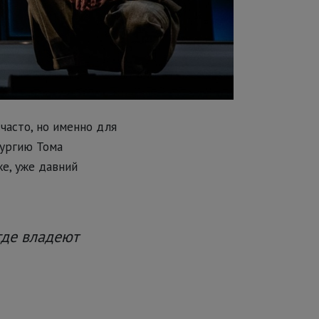
часто, но именно для
тургию Тома
е, уже давний
где владеют