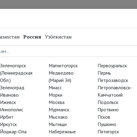
нал
Репертуар
Спецпроекты
Онлайн
азахстан
Россия
Узбекистан
Зеленогорск
Магнитогорск
Первоуральск
(Ленинградская
Медведево
Пермь
Обл.)
(Марий Эл)
Петрозаводск
Зеленоград
Миасс
Петропавловск-
Иваново
Морки
Камчатский
Ижевск
Москва
Подольск
Иннополис
Мурманск
Протвино
Ирбит
Мысхако
Псков
Иркутск
Мытищи
Пушкино
Йошкар-Ола
Набережные
Пятигорск