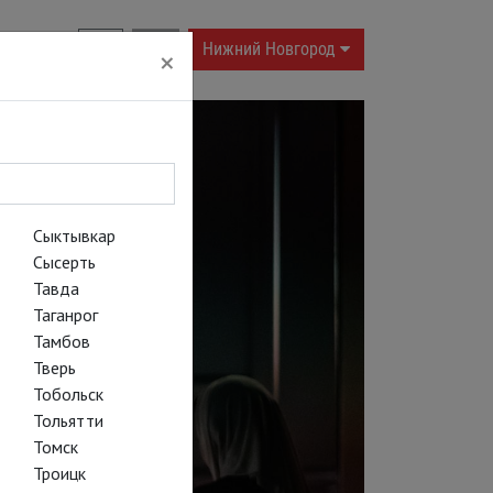
RU
|
EN
Нижний Новгород
×
Сыктывкар
Сысерть
Тавда
Таганрог
Тамбов
Тверь
Тобольск
Тольятти
Томск
Троицк