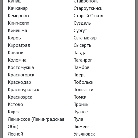
Канаш
Ставрополь
Качканар
Староуткинск
Кемерово
Старый Оскол
Кингисепп
Суздаль
Кинешма
Сургут
Киров
Сыктывкар
Кировград
Сысерть
Ковров
Тавда
«
То так, то пятак, то так, то пятак, то
Коломна
Таганрог
денежка
» – сначала эту поговорочку
Костомукша
Тамбов
Красногорск
Тверь
(
любимую присказку Пушкина, как
Краснодар
Тобольск
узнаем из комментария позднее
)
Красноуральск
Тольятти
расскажет, покачиваясь весёлой
Красноярск
Томск
марионеткой, Дмитрий Супонин,
Кстово
Троицк
герой которого заявлен как «
Гаврила
Курск
Туапсе
Гаврилович, отец Марьи Гавриловны,
Ленинское (Ленинградская
Тула
Обл.)
Тюмень
муж Прасковьи Петровны, и, может
Лесной
Ульяновск
быть, он и есть покойный Белкин,