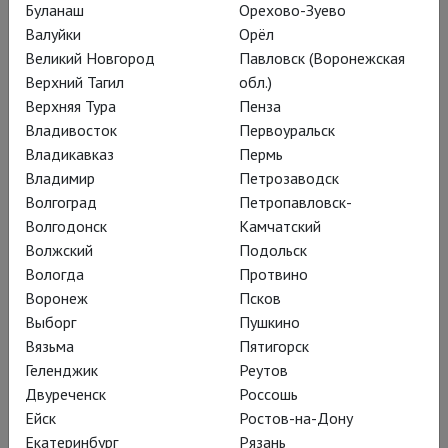
Вадим Рутковский
Буланаш
Орехово-Зуево
Медленный Пушкин
Валуйки
Орёл
Великий Новгород
Павловск (Воронежская
Верхний Тагил
обл.)
Спектакль Камы Гинкаса «Записки
Верхняя Тура
Пенза
покойного Белкина» в Московском
Владивосток
Первоуральск
Владикавказ
Пермь
Театре юного зрителя – вещь
Владимир
Петрозаводск
мудрая, но вполне юная по
Волгоград
Петропавловск-
исполнению и настроению
Волгодонск
Камчатский
Волжский
Подольск
Вологда
Протвино
Воронеж
Псков
Одноактное
Выборг
Пушкино
Вязьма
Пятигорск
представление по двум
Геленджик
Реутов
из «Повестей Белкина» –
Двуреченск
Россошь
«Метели» и «Выстрелу» –
Ейск
Ростов-на-Дону
Екатеринбург
Рязань