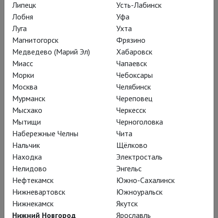
Липецк
Усть-Лабинск
чьи записки мы сегодня играем?
». По
Лобня
Уфа
очереди к нему присоединятся все
Луга
Ухта
пятеро других участников камерного
Магнитогорск
Фрязино
– пусть и на большой сцене –
Медведево (Марий Эл)
Хабаровск
Миасс
Чапаевск
спектакля;
Морки
Чебоксары
Москва
Челябинск
покачаются-
Мурманск
Череповец
Мысхако
Черкесск
поколеблются забавной
Мытищи
Черноголовка
ленточкой так и так,
Набережные Челны
Чита
настроят на эскизный
Нальчик
Щёлково
Находка
Электросталь
лад повествования,
Нелидово
Энгельс
прошитого глуповатым и
Нефтекамск
Южно-Сахалинск
магическим присловьем.
Нижневартовск
Южноуральск
Нижнекамск
Якутск
Нижний Новгород
Ярославль