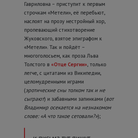
Гавриловна – приступит к первым
строчкам «Метели», её перебьют,
наслоят на прозу нестройный хор,
пропевающий стихотворение
Жуковского, взятое эпиграфом к
«Метели». Так и пойдёт –
многоголосьем, как проза Льва
Толстого в
«Отце Сергии»
, только
легче, с цитатами из Википедии,
целомудренными играми
(
эротические сны толком так и не
сыграют
) и забавными запинками (
вот
Владимир осекается на незнакомом
слове: «А что такое сетовали?»
);
и письма тут пишут