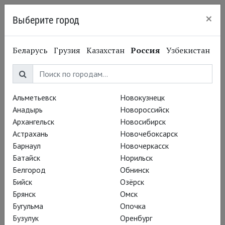
×
Выберите город
Нижний Новгород
Беларусь
Грузия
Казахстан
Россия
Узбекистан
Альметьевск
Новокузнецк
Анадырь
Новороссийск
Архангельск
Новосибирск
Астрахань
Новочебоксарск
Барнаул
Новочеркасск
Батайск
Норильск
Белгород
Обнинск
Бийск
Озёрск
Брянск
Омск
Бугульма
Опочка
Бузулук
Оренбург