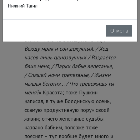
Нижний Тагил
Сергей Кузнецов – он скоро будет
Владимиром из «Метели» и Сильвио
Отмена
из «Выстрела» – перескочит на
стихи: «
Мне не спится, нет огня; /
Всюду мрак и сон докучный. / Ход
часов лишь однозвучный / Раздаётся
близ меня, / Парки бабье лепетанье,
/ Спящей ночи трепетанье, / Жизни
мышья беготня... / Что тревожишь ты
меня?
» Красота; тоже Пушкин
написал, в ту же Болдинскую осень,
«самую продуктивную пору» своей
жизни; отчего лепетанье судьбы
названо бабьим, попозже тоже
пояснят – тут вообще будет много и