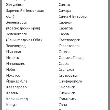
инсценировка с
Жигулёвск
Сальск
вариациями; с
Заречный (Пензенская
Самара
проекциями
обл.)
Санкт-Петербург
Зеленогорск
Саранск
фантастической прозы
(Красноярский край)
Саратов
на подлинную
Зеленогорск
Саров
человеческую жизнь
(Ленинградская Обл.)
Светлогорск
Зеленоград
Севастополь
классика.
Иваново
Сегежа
Ижевск
Сергиев Посад
Иннополис
Серов
Ирбит
Серпухов
Иркутск
Сестрорецк
Йошкар-Ола
Симферополь
Кавалерово
Смоленск
Казань
Снежинск
Калининград
Соликамск
Калуга
Сочи