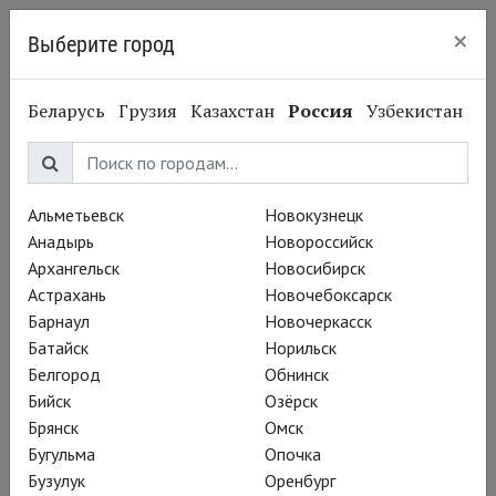
×
Выберите город
Нижний Новгород
Беларусь
Грузия
Казахстан
Россия
Узбекистан
Альметьевск
Новокузнецк
Анадырь
Новороссийск
Архангельск
Новосибирск
Астрахань
Новочебоксарск
Барнаул
Новочеркасск
Батайск
Норильск
Белгород
Обнинск
Бийск
Озёрск
Брянск
Омск
Бугульма
Опочка
Бузулук
Оренбург
Вадим Рутковский