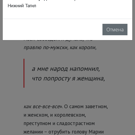
пекусь при жизни. На случай смерти
Нижний Тагил
я еще должна их будущему
посвятить заботы. Они хотят мне
Отмена
мужа навязать и разлучить меня с
моей свободой. Я думала, что
правлю по-мужски, как короли,
а мне народ напомнил,
что попросту я женщина,
как все-все-все
». О самом заветном,
и женском, и королевском,
преступном и сладострастном
желании – отрубить голову Марии