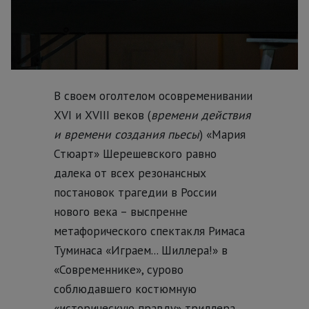
В своем оголтелом осовременивании
XVI и XVIII веков (
времени действия
и времени создания пьесы
) «Мария
Стюарт» Шерешевского равно
далека от всех резонансных
постановок трагедии в России
нового века – выспренне
метафорического спектакля Римаса
Туминаса «Играем... Шиллера!» в
«Современнике», сурово
соблюдавшего костюмную
«историческую правду» триллера