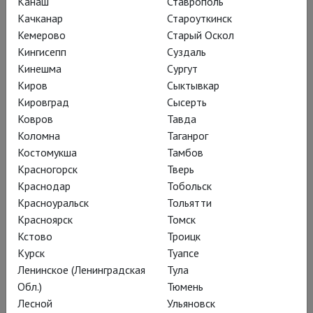
Канаш
Ставрополь
Качканар
Староуткинск
Кемерово
Старый Оскол
Кингисепп
Суздаль
Кинешма
Сургут
Киров
Сыктывкар
Кировград
Сысерть
Ковров
Тавда
Коломна
Таганрог
Костомукша
Тамбов
Красногорск
Тверь
Краснодар
Тобольск
Красноуральск
Тольятти
Да не введёт вас в заблуждение имя
Красноярск
Томск
Бориса Пастернака, чей перевод
Кстово
Троицк
пьесы Шиллера использован в
Курск
Туапсе
спектакле: никакой классицистской
Ленинское (Ленинградская
Тула
чопорности – ни в тексте, поданном,
Обл.)
Тюмень
Лесной
Ульяновск
как говорится, в «сценической