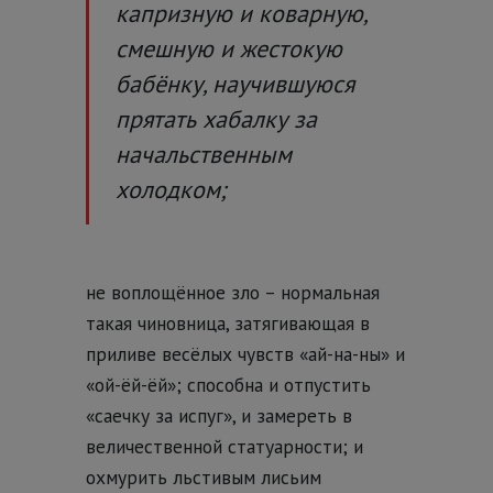
капризную и коварную,
смешную и жестокую
бабёнку, научившуюся
прятать хабалку за
начальственным
холодком;
не воплощённое зло – нормальная
такая чиновница, затягивающая в
приливе весёлых чувств «ай-на-ны» и
«ой-ёй-ёй»; способна и отпустить
«саечку за испуг», и замереть в
величественной статуарности; и
охмурить льстивым лисьим