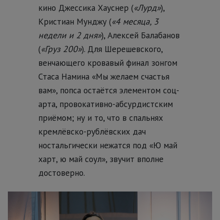
кино Джессика Хауснер (
«Лурд»
),
Кристиан Мунджу (
«4 месяца, 3
недели и 2 дня»
), Алексей Балабанов
(
«Груз 200»
). Для Шерешевского,
венчающего кровавый финал зонгом
Стаса Намина «Мы желаем счастья
вам», попса остаётся элементом соц-
арта, провокативно-абсурдистским
приёмом; ну и то, что в спальнях
кремлёвско-рублёвских дач
ностальгически нежатся под «Ю май
харт, ю май соул», звучит вполне
достоверно.