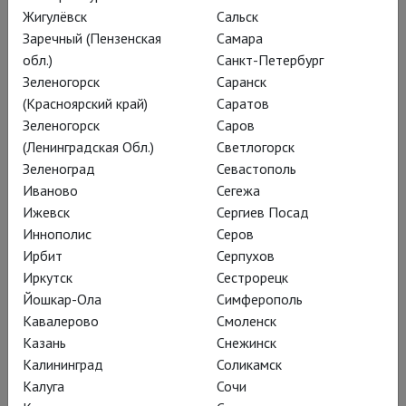
Жигулёвск
Сальск
одного убийства»; с тем
Заречный (Пензенская
Самара
же правом можно
обл.)
Санкт-Петербург
Зеленогорск
Саранск
назвать новую «Марию
(Красноярский край)
Саратов
Стюарт» неосоветской
Зеленогорск
Саров
дискотекой. Солирует на
(Ленинградская Обл.)
Светлогорск
Зеленоград
Севастополь
сцене не заглавная
Иваново
Сегежа
пленная королева
Ижевск
Сергиев Посад
Шотландии, а её палачка
Иннополис
Серов
Ирбит
Серпухов
Елизавета в исполнении
Иркутск
Сестрорецк
выдающейся актрисы
Йошкар-Ола
Симферополь
Виктории Верберг.
Кавалерово
Смоленск
Казань
Снежинск
Калининград
Соликамск
Калуга
Сочи