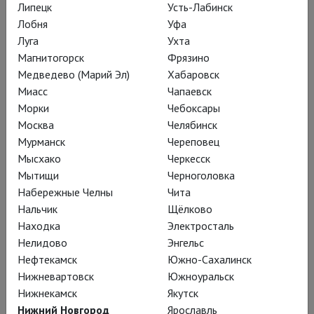
Липецк
Усть-Лабинск
редакции театра», ни в антураже. Тон
Лобня
Уфа
задаёт эстрада с фонтаном и
Луга
Ухта
блёстками, выстроенная художницей
Магнитогорск
Фрязино
Надеждой Лопардиной на авансцене.
Медведево (Марий Эл)
Хабаровск
С неё под бодрые попс-умца-умца
Миасс
Чапаевск
Морки
Чебоксары
пропоёт Елизавета вступительный
Москва
Челябинск
монолог– в начале первого акта она
Мурманск
Череповец
готовится к политически
Мысхако
Черкесск
продуманному браку с герцогом
Мытищи
Черноголовка
Анжуйским, французским принцем –
Набережные Челны
Чита
ради примирения корон. «
Хотела
Нальчик
Щёлково
Находка
Электросталь
жить в безбрачьи, чтоб потомки
Нелидово
Энгельс
прочли когда-нибудь: «Под камнем
Нефтекамск
Южно-Сахалинск
прах Английской девственницы
Нижневартовск
Южноуральск
королевы». Но мало, видно,
Нижнекамск
Якутск
подданным моим, что я о благе их
Нижний Новгород
Ярославль