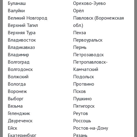
Буланаш
Орехово-Зуево
Некоролевские игры
Валуйки
Орёл
Великий Новгород
Павловск (Воронежская
Верхний Тагил
обл.)
Пётр Шерешевский поставил в
Верхняя Тура
Пенза
Московском театре юного зрителя
Владивосток
Первоуральск
«Марию Стюарт». Трагедия
Владикавказ
Пермь
Владимир
Петрозаводск
Фридриха Шиллера лишилась
Волгоград
Петропавловск-
царственной строгости и рухнула в
Волгодонск
Камчатский
условную современность, близкую
Волжский
Подольск
Вологда
Протвино
не британской короне, но вечным
Воронеж
Псков
российским реалиям
Выборг
Пушкино
Вязьма
Пятигорск
Геленджик
Реутов
Двуреченск
Россошь
Жанр спектакля
Ейск
Ростов-на-Дону
Екатеринбург
Рязань
определён как «История