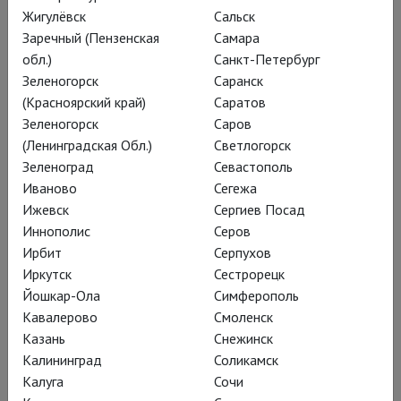
Жигулёвск
Сальск
Да так, брат, так как-то
Заречный (Пензенская
Самара
всё...» За занавесом –
обл.)
Санкт-Петербург
Зеленогорск
Саранск
римские термы, где
(Красноярский край)
Саратов
плещутся герои; про
Зеленогорск
Саров
иронию судьбы,
(Ленинградская Обл.)
Светлогорск
Зеленоград
Севастополь
отмочившей чиновникам
Иваново
Сегежа
русского города N. такую
Ижевск
Сергиев Посад
злую шутку – с лёгким
Иннополис
Серов
Ирбит
Серпухов
паром!
Иркутск
Сестрорецк
Йошкар-Ола
Симферополь
Кавалерово
Смоленск
Казань
Снежинск
Калининград
Соликамск
Калуга
Сочи