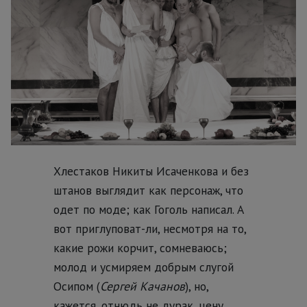
Хлестаков Никиты Исаченкова и без
штанов выглядит как персонаж, что
одет по моде; как Гоголь написал. А
вот приглуповат-ли, несмотря на то,
какие рожи корчит, сомневаюсь;
молод и усмиряем добрым слугой
Осипом (
Сергей Качанов
), но,
кажется, отнюдь не дурак, цену