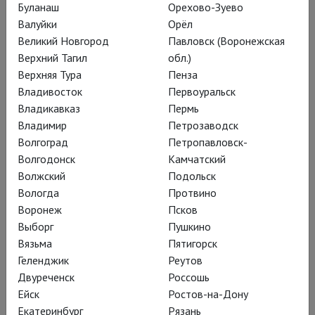
Буланаш
Орехово-Зуево
Мокрое дело
Валуйки
Орёл
Великий Новгород
Павловск (Воронежская
Верхний Тагил
обл.)
Сергей Женовач превратил
Верхняя Тура
Пенза
комедию Николая Гоголя «Ревизор»
Владивосток
Первоуральск
в спектакль «Лабардан-с». Вышло
Владикавказ
Пермь
Владимир
Петрозаводск
молодо и зелено
Волгоград
Петропавловск-
Волгодонск
Камчатский
Волжский
Подольск
Вологда
Протвино
На занавесе «Студии
Воронеж
Псков
театрального искусства»
Выборг
Пушкино
Вязьма
Пятигорск
– диалог, взятый у
Геленджик
Реутов
Хлестакова и вложенный
Двуреченск
Россошь
в уста самих классиков:
Ейск
Ростов-на-Дону
Екатеринбург
Рязань
«Ну что, брат Пушкин? –