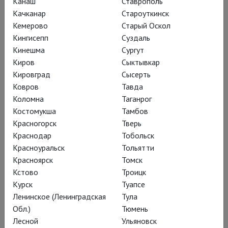
Канаш
Ставрополь
Качканар
Староуткинск
Кемерово
Старый Оскол
Кингисепп
Суздаль
Кинешма
Сургут
Киров
Сыктывкар
Кировград
Сысерть
Ковров
Тавда
Коломна
Таганрог
Костомукша
Тамбов
Спектакль Сергея Женовача –
Красногорск
Тверь
спектакль молодого человека.
Краснодар
Тобольск
Хулиганский, азартно упивающийся
Красноуральск
Тольятти
Красноярск
Томск
дерзкой идеей – перенести
Кстово
Троицк
«Ревизора» в баню, место,
Курск
Туапсе
облюбованное для «тёрок»
Ленинское (Ленинградская
Тула
деловыми и государственными
Обл.)
Тюмень
людьми. Не испокон веков, но точно
Лесной
Ульяновск