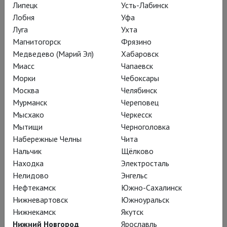
с излёта «совка». Не только ради
Липецк
Усть-Лабинск
Лобня
Уфа
абстрактной душевности – исходя из
Луга
Ухта
чистой прагматики:
Магнитогорск
Фрязино
Медведево (Марий Эл)
Хабаровск
Миасс
Чапаевск
прослушку не спрячешь,
Морки
Чебоксары
когда из всей одежды
Москва
Челябинск
лишь нательный крест.
Мурманск
Череповец
Мысхако
Черкесск
Мытищи
Черноголовка
Набережные Челны
Чита
И в «Лабардан-се» вся элита
Нальчик
Щёлково
гоголевского городка, собравшаяся
Находка
Электросталь
Нелидово
Энгельс
услышать пренеприятное известие,
Нефтекамск
Южно-Сахалинск
скидывает последние простынки,
Нижневартовск
Южноуральск
прежде чем Городничий откроет
Нижнекамск
Якутск
секретную информацию; одна из
Нижний Новгород
Ярославль