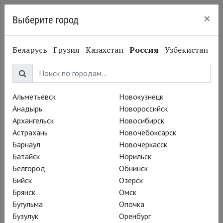
×
Выберите город
Нижний Новгород
Беларусь
Грузия
Казахстан
Россия
Узбекистан
Альметьевск
Новокузнецк
Анадырь
Новороссийск
Архангельск
Новосибирск
Астрахань
Новочебоксарск
Барнаул
Новочеркасск
Батайск
Норильск
Белгород
Обнинск
Бийск
Озёрск
Брянск
Омск
Бугульма
Опочка
Бузулук
Оренбург
Вадим Рутковский