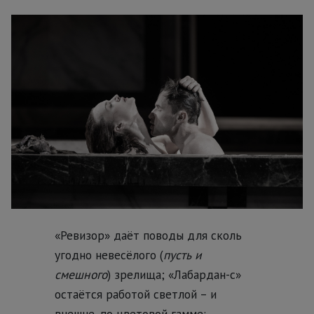
«Ревизор» даёт поводы для сколь
угодно невесёлого (
пусть и
смешного
) зрелища; «Лабардан-с»
остаётся работой светлой – и
внешне, по цветовой гамме: