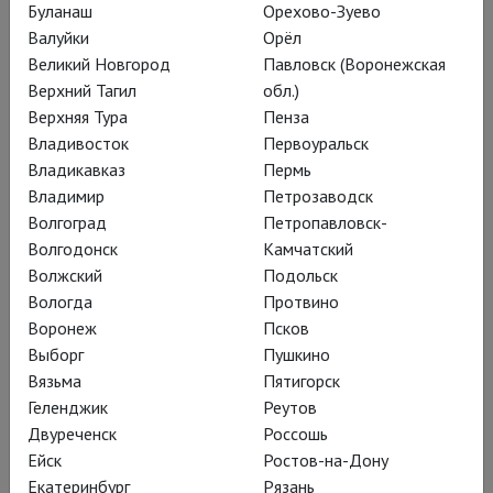
Буланаш
Орехово-Зуево
Кровавый режим
Валуйки
Орёл
Великий Новгород
Павловск (Воронежская
Верхний Тагил
обл.)
Михаил Бычков поставил пьесу
Верхняя Тура
Пенза
Дэвида Мэмета «Олеанна» на Малой
Владивосток
Первоуральск
сцене Воронежского Камерного
Владикавказ
Пермь
Владимир
Петрозаводск
театра
Волгоград
Петропавловск-
Волгодонск
Камчатский
Волжский
Подольск
Вологда
Протвино
Трёхактная драма из
Воронеж
Псков
диалогов-дуэлей между
Выборг
Пушкино
Вязьма
Пятигорск
преподавателем и
Геленджик
Реутов
студенткой уложилась в
Двуреченск
Россошь
один стремительный,
Ейск
Ростов-на-Дону
Екатеринбург
Рязань
резкий, провокационный