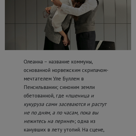
Олеанна – название коммуны,
основанной норвежским скрипачом-
мечтателем Уле Буллем в
Пенсильвании; синоним земли
обетованной, где «
пшеница и
кукуруза сами засеваются и растут
не по дням, а по часам, пока вы
нежитесь на перине
»; одна из
канувших в лету утопий. На сцене,