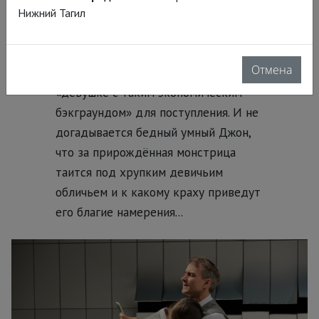
он всё же тронут её рвением и
Нижний Тагил
начинает верить, что Кэрол хочет
учиться – не только для того, чтобы
Отмена
оправдать затраты, понадобившиеся
«девушке с таким экономическим
бэкграундом» для поступления. И не
догадывается бедный умный Джон,
что за прирождённая монстрица
таится под хрупким девичьим
обличьем и к какому краху приведут
его благие намерения...