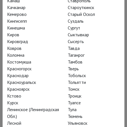
Канаш
Ставрополь
Качканар
Староуткинск
Кемерово
Старый Оскол
Кингисепп
Суздаль
Кинешма
Сургут
Киров
Сыктывкар
Кировград
Сысерть
Ковров
Тавда
Джон – маститый университетский
Коломна
Таганрог
преподаватель, артистичный,
Костомукша
Тамбов
Красногорск
Тверь
остроумный, принципиальный;
Краснодар
Тобольск
вероятно, скоро получит
Красноуральск
Тольятти
профессорскую ставку – абсолютно
Красноярск
Томск
по заслугам. Кэрол – студентка,
Кстово
Троицк
завалившая сессию; и, судя по
Курск
Туапсе
полуграмотной цитате из курсовой,
Ленинское (Ленинградская
Тула
Обл.)
Тюмень
было бы странно поставить ей что-то
Лесной
Ульяновск
выше двойки. Однако Джон