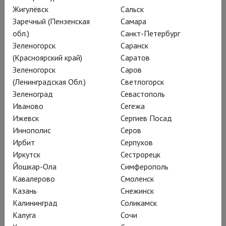
Жигулёвск
Сальск
час. Андрей Новиков и
Заречный (Пензенская
Самара
Марина Погорельцева
обл.)
Санкт-Петербург
Зеленогорск
Саранск
играют триллер – с
(Красноярский край)
Саратов
сюрпризами-
Зеленогорск
Саров
спецэффектами,
(Ленинградская Обл.)
Светлогорск
Зеленоград
Севастополь
жестокими танцами и
Иваново
Сегежа
сверхактуальными
Ижевск
Сергиев Посад
политическими
Иннополис
Серов
Ирбит
Серпухов
мотивами
Иркутск
Сестрорецк
Йошкар-Ола
Симферополь
Кавалерово
Смоленск
Казань
Снежинск
Калининград
Соликамск
Калуга
Сочи