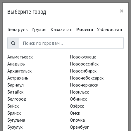
×
Выберите город
Нижний Новгород
Беларусь
Грузия
Казахстан
Россия
Узбекистан
Альметьевск
Новокузнецк
Анадырь
Новороссийск
Архангельск
Новосибирск
Астрахань
Новочебоксарск
Барнаул
Новочеркасск
Батайск
Норильск
Белгород
Обнинск
Бийск
Озёрск
Брянск
Омск
Бугульма
Опочка
Бузулук
Оренбург
Вадим Рутковский