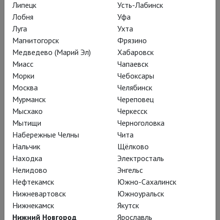
Липецк
Усть-Лабинск
соглашается на аудиенцию – и
Лобня
Уфа
честно отвечает на все, и наивные, и
Луга
Ухта
отчаянные вопросы студентки.
Магнитогорск
Фрязино
Медведево (Марий Эл)
Хабаровск
Миасс
Чапаевск
И пусть Кэрол не знает
Морки
Чебоксары
многих простых
Москва
Челябинск
Мурманск
Череповец
«учёных» слов – что уж
Мысхако
Черкесск
говорить о её
Мытищи
Черноголовка
(не)способности оценить
Набережные Челны
Чита
Нальчик
Щёлково
интеллектуальные
Находка
Электросталь
парадоксы-вызовы
Нелидово
Энгельс
Джона;
Нефтекамск
Южно-Сахалинск
Нижневартовск
Южноуральск
Нижнекамск
Якутск
Нижний Новгород
Ярославль