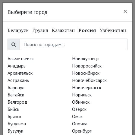
×
Выберите город
Нижний Новгород
Беларусь
Грузия
Казахстан
Россия
Узбекистан
Альметьевск
Новокузнецк
Анадырь
Новороссийск
Архангельск
Новосибирск
Астрахань
Новочебоксарск
Барнаул
Новочеркасск
Батайск
Норильск
Белгород
Обнинск
Бийск
Озёрск
Брянск
Омск
Бугульма
Опочка
Бузулук
Оренбург
Вадим Рутковский