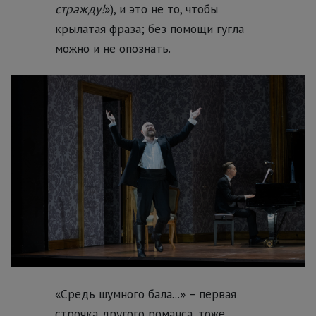
стражду!
»), и это не то, чтобы
крылатая фраза; без помощи гугла
можно и не опознать.
«Средь шумного бала...» – первая
строчка другого романса, тоже