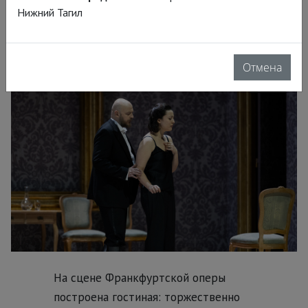
Нижний Тагил
Кристофом Лоем», но это именно
они, лирические сцены, и есть.
Отмена
На сцене Франкфуртской оперы
построена гостиная: торжественно