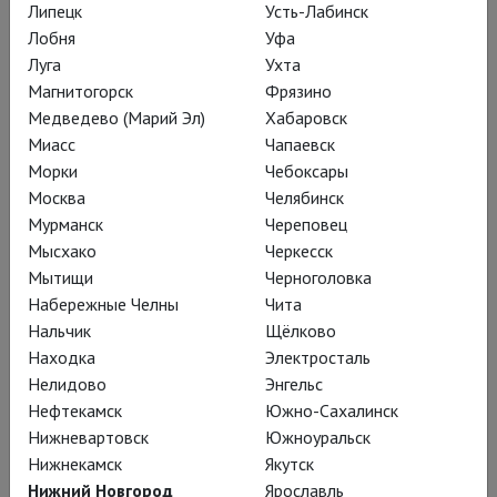
Липецк
Усть-Лабинск
больших оперных домах всего мира
Лобня
Уфа
случилось вопреки намерениям
Луга
Ухта
Чайковского. Он мыслил исполнение
Магнитогорск
Фрязино
«Онегина» исключительно в
Медведево (Марий Эл)
Хабаровск
камерном формате и жанр сочинения
Миасс
Чапаевск
Морки
Чебоксары
определил как «лирические сцены».
Москва
Челябинск
Мурманск
Череповец
Кристоф Лой возвращает
Мысхако
Черкесск
Мытищи
Черноголовка
в театр интимного Петра
Набережные Челны
Чита
Ильича.
Нальчик
Щёлково
Находка
Электросталь
Нелидово
Энгельс
Нефтекамск
Южно-Сахалинск
В программке жанр спектакля без
Нижневартовск
Южноуральск
затей обозначается как «Песни
Нижнекамск
Якутск
Чайковского, инсценированные
Нижний Новгород
Ярославль