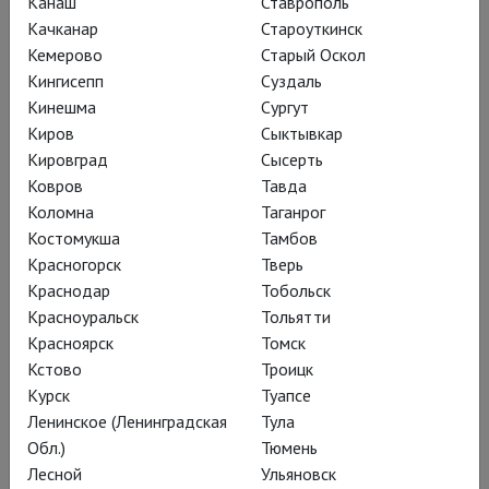
Канаш
Ставрополь
Качканар
Староуткинск
Кемерово
Старый Оскол
Кингисепп
Суздаль
Кинешма
Сургут
Киров
Сыктывкар
Кировград
Сысерть
Ковров
Тавда
Коломна
Таганрог
Костомукша
Тамбов
Красногорск
Тверь
Краснодар
Тобольск
Красноуральск
Тольятти
Красноярск
Томск
Кстово
Троицк
Курск
Туапсе
Известно, что воцарение «Евгения
Ленинское (Ленинградская
Тула
Онегина» сначала в российских
Обл.)
Тюмень
Лесной
Ульяновск
императорских театрах, а потом и в