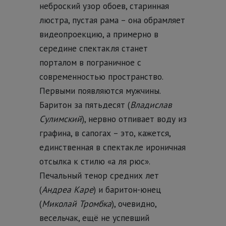
неброский узор обоев, старинная
люстра, пустая рама – она обрамляет
видеопроекцию, а примерно в
середине спектакля станет
порталом в пограничное с
современностью пространство.
Первыми появляются мужчины.
Баритон за пятьдесят (
Владислав
Сулимский
), нервно отпивает воду из
графина, в сапогах – это, кажется,
единственная в спектакле ироничная
отсылка к стилю «а ля рюс».
Печальный тенор средних лет
(
Андреа Каре
) и баритон-юнец
(
Миколай Тромбка
), очевидно,
весельчак, ещё не успевший