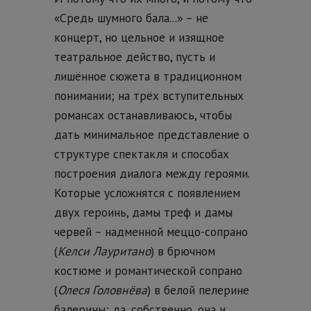
«Средь шумного бала...» – не
концерт, но цельное и изящное
театральное действо, пусть и
лишённое сюжета в традиционном
понимании; на трёх вступительных
романсах останавливаюсь, чтобы
дать минимальное представление о
структуре спектакля и способах
построения диалога между героями.
Которые усложнятся с появлением
двух героинь, дамы треф и дамы
червей – надменной меццо-сопрано
(
Келси Лауритано
) в брючном
костюме и романтической сопрано
(
Олеся Головнёва
) в белой пелерине
балерины; да, собственно, она и