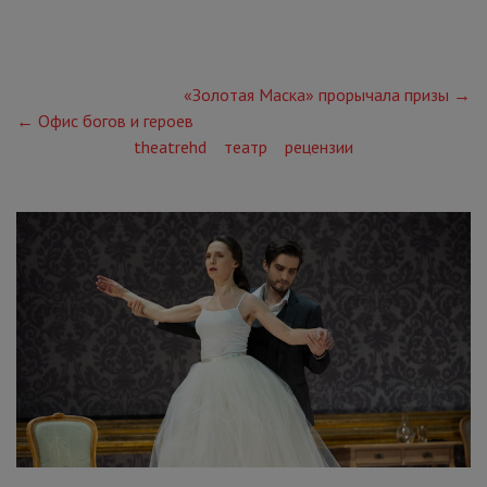
«Золотая Маска» прорычала призы →
← Офис богов и героев
theatrehd
театр
рецензии