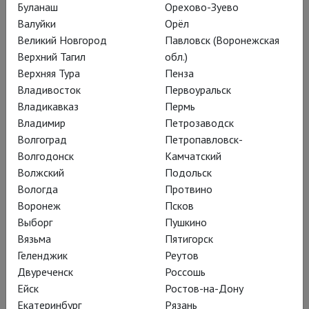
Буланаш
Орехово-Зуево
Грусть и красота
Валуйки
Орёл
Великий Новгород
Павловск (Воронежская
Верхний Тагил
обл.)
В кинотеатрах – «Средь шумного
Верхняя Тура
Пенза
бала», беспрецедентный
Владивосток
Первоуральск
музыкальный спектакль,
Владикавказ
Пермь
Владимир
Петрозаводск
поставленный по романсам Петра
Волгоград
Петропавловск-
Чайковского звездой оперной
Волгодонск
Камчатский
режиссуры Кристофом Лоем во
Волжский
Подольск
Вологда
Протвино
Франкфурте. Российская премьера –
Воронеж
Псков
27 апреля на экране «Зарядья»
Выборг
Пушкино
Вязьма
Пятигорск
Геленджик
Реутов
Двуреченск
Россошь
Пятеро артистов поют
Ейск
Ростов-на-Дону
Екатеринбург
Рязань
про любовь и разлуку.