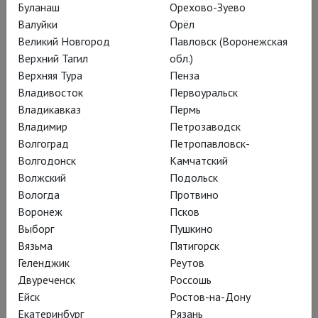
Буланаш
Орехово-Зуево
Дунай с Волгой не
Валуйки
Орёл
Великий Новгород
Павловск (Воронежская
сольются
Верхний Тагил
обл.)
Верхняя Тура
Пенза
Владивосток
Первоуральск
«БЕСприданница» – большой, но
Владикавказ
Пермь
быстрый спектакль Евгения
Владимир
Петрозаводск
Марчелли в Театре им. Моссовета.
Волгоград
Петропавловск-
Волгодонск
Камчатский
По хрестоматийной пьесе
Волжский
Подольск
Александра Островского – с чуть
Вологда
Протвино
переиначенным в написании
Воронеж
Псков
Выборг
Пушкино
названием
Вязьма
Пятигорск
Геленджик
Реутов
Двуреченск
Россошь
Ейск
Ростов-на-Дону
Синоним выделенного
Екатеринбург
Рязань