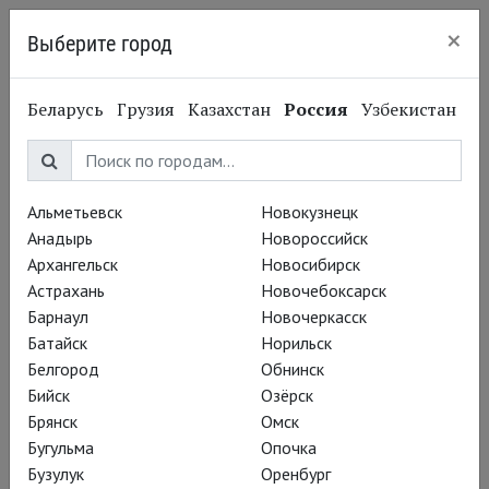
×
Выберите город
Нижний Новгород
Беларусь
Грузия
Казахстан
Россия
Узбекистан
Альметьевск
Новокузнецк
Анадырь
Новороссийск
Архангельск
Новосибирск
Астрахань
Новочебоксарск
Барнаул
Новочеркасск
Батайск
Норильск
Белгород
Обнинск
Бийск
Озёрск
Брянск
Омск
Бугульма
Опочка
Бузулук
Оренбург
Вадим Рутковский