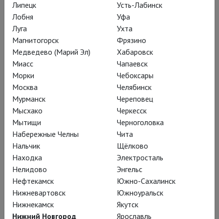
Липецк
Усть-Лабинск
ладах с названием. Эльдар Рязанов
Лобня
Уфа
переименовал Островского в
Луга
Ухта
«Жестокий романс» (
без
Магнитогорск
Фрязино
воспоминаний об этом ключевом
Медведево (Марий Эл)
Хабаровск
позднесоветском фильме – никак, и
Миасс
Чапаевск
моссоветовская версия без них не
Морки
Чебоксары
Москва
Челябинск
обходится
),
Дмитрий Крымов – в
Мурманск
Череповец
«Безприданницу»
, Евгений Марчелли
Мысхако
Черкесск
– в «БЕСприданницу» (
только Пётр
Мытищи
Черноголовка
Наумович Фоменко сохранил
Набережные Челны
Чита
верность букве ХIХ века
). Вроде,
Нальчик
Щёлково
пустяк, озорство дизайна, знак
Находка
Электросталь
Нелидово
Энгельс
отличия в афише – однако ж и чёткая
Нефтекамск
Южно-Сахалинск
эмоциональная метка;
Нижневартовск
Южноуральск
Нижнекамск
Якутск
Нижний Новгород
Ярославль