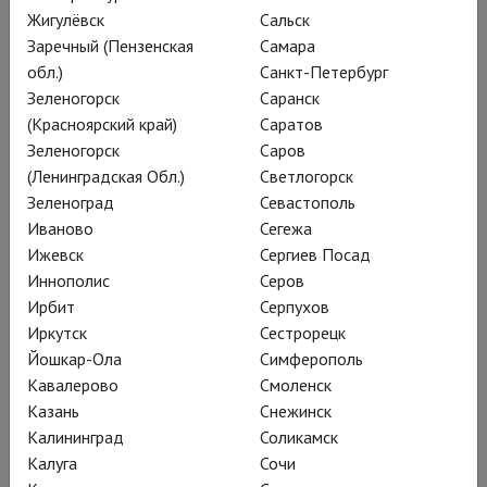
заглавными «беса» –
Жигулёвск
Сальск
Заречный (Пензенская
Самара
страсть. О её
обл.)
Санкт-Петербург
неуместности и величии
Зеленогорск
Саранск
этот резкий, графичный
(Красноярский край)
Саратов
Зеленогорск
Саров
спектакль. Но и про
(Ленинградская Обл.)
Светлогорск
капитализм, и про
Зеленоград
Севастополь
Россию находит, что
Иваново
Сегежа
Ижевск
Сергиев Посад
сказать.
Иннополис
Серов
Ирбит
Серпухов
Иркутск
Сестрорецк
Йошкар-Ола
Симферополь
Кавалерово
Смоленск
Казань
Снежинск
Калининград
Соликамск
Калуга
Сочи