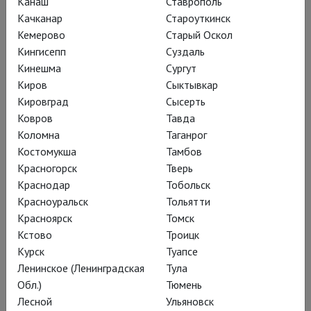
Канаш
Ставрополь
Качканар
Староуткинск
Кемерово
Старый Оскол
Кингисепп
Суздаль
Кинешма
Сургут
Киров
Сыктывкар
Кировград
Сысерть
Ковров
Тавда
Почти все главные современные
Коломна
Таганрог
постановки великой русской драмы о
Костомукша
Тамбов
прекрасной девице Ларисе
Красногорск
Тверь
Дмитриевне, её неслучившемся
Краснодар
Тобольск
Красноуральск
Тольятти
браке с душнилой-чиновником
Красноярск
Томск
Юлием Капитонычем, корыстной
Кстово
Троицк
маменьке Харите Игнатьевне и
Курск
Туапсе
вожделеющих девичьих тела и души
Ленинское (Ленинградская
Тула
грубых купцах – миллионщиках
Обл.)
Тюмень
снаружи, бурлаках внутри – не в
Лесной
Ульяновск