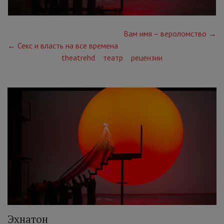
Вам имя – вероломство →
← Секс и власть на все времена
theatrehd
театр
рецензии
Эхнатон