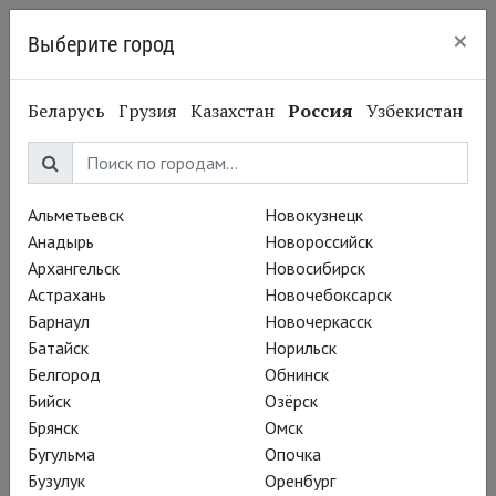
×
Выберите город
Нижний Новгород
Беларусь
Грузия
Казахстан
Россия
Узбекистан
Альметьевск
Новокузнецк
Анадырь
Новороссийск
Архангельск
Новосибирск
Астрахань
Новочебоксарск
Барнаул
Новочеркасск
Батайск
Норильск
Белгород
Обнинск
Бийск
Озёрск
Брянск
Омск
Бугульма
Опочка
Бузулук
Оренбург
Вадим Рутковский