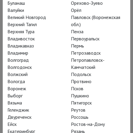
Буланаш
Орехово-Зуево
Цирк в храме
Валуйки
Орёл
Великий Новгород
Павловск (Воронежская
Верхний Тагил
обл.)
«Эхнатон» Филиппа Гласса в
Верхняя Тура
Пенза
Metropolitan Opera теперь навеки в
Владивосток
Первоуральск
истории – благодаря видео и
Владикавказ
Пермь
Владимир
Петрозаводск
проекту TheatreHD
Волгоград
Петропавловск-
Волгодонск
Камчатский
Волжский
Подольск
Вологда
Протвино
Абстрактная опера о
Воронеж
Псков
фараоне-
Выборг
Пушкино
Вязьма
Пятигорск
революционере,
Геленджик
Реутов
пытавшемся свергнуть
Двуреченск
Россошь
старых идолов и
Ейск
Ростов-на-Дону
Екатеринбург
Рязань
установить