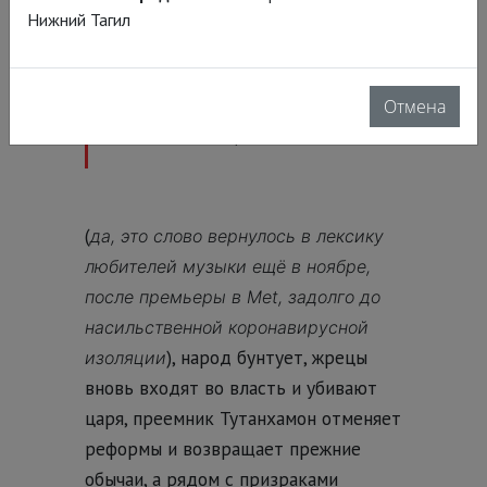
Нижний Тагил
по прошествии
семнадцати лет Эхнатон
с семьёй пребывает в
Отмена
самоизоляции
(
да, это слово вернулось в лексику
любителей музыки ещё в ноябре,
после премьеры в Met, задолго до
насильственной коронавирусной
), народ бунтует, жрецы
изоляции
вновь входят во власть и убивают
царя, преемник Тутанхамон отменяет
реформы и возвращает прежние
обычаи, а рядом с призраками