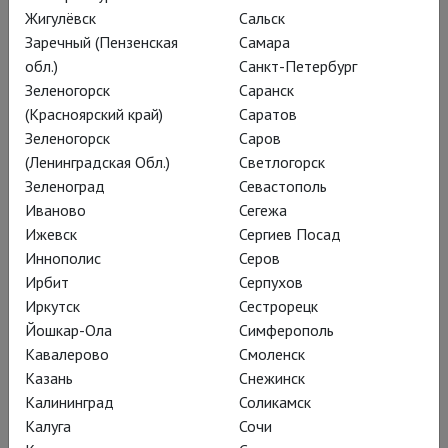
Жигулёвск
Сальск
монотеистическую
Заречный (Пензенская
Самара
религию, обрела
обл.)
Санкт-Петербург
Зеленогорск
Саранск
барочную плоть в
(Красноярский край)
Саратов
постановке британца
Зеленогорск
Саров
Фелима Макдермотта.
(Ленинградская Обл.)
Светлогорск
Зеленоград
Севастополь
Иваново
Сегежа
Ижевск
Сергиев Посад
Иннополис
Серов
Ирбит
Серпухов
Иркутск
Сестрорецк
Йошкар-Ола
Симферополь
Кавалерово
Смоленск
Казань
Снежинск
Калининград
Соликамск
Калуга
Сочи