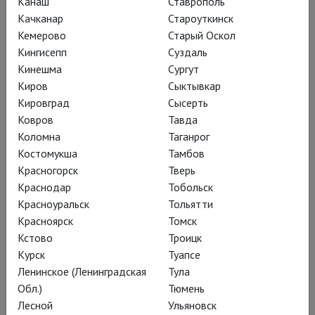
Канаш
Ставрополь
Качканар
Староуткинск
Кемерово
Старый Оскол
Кингисепп
Суздаль
Кинешма
Сургут
Макдермотт – режиссёр уже
Киров
Сыктывкар
Кировград
Сысерть
хрестоматийной
«Сатьяграхи»
,
Ковров
Тавда
совместного проекта Английской
Коломна
Таганрог
Национальной оперы и Met,
Костомукша
Тамбов
поставленного в 2007-м и с тех пор
Красногорск
Тверь
несколько раз возобновлявшегося.
Краснодар
Тобольск
Посвящённая Ганди «Сатьяграха»
Красноуральск
Тольятти
Красноярск
Томск
(1979) – вторая часть условной
Кстово
Троицк
трилогии Филипа Гласса, начатой в
Курск
Туапсе
1976-м «Эйнштейном на пляже» и
Ленинское (Ленинградская
Тула
законченной в 1983-м «Эхнатоном».
Обл.)
Тюмень
Оперный цикл о людях, менявших
Лесной
Ульяновск