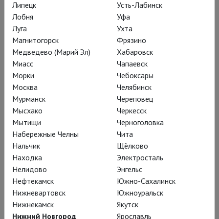
мир, объединил титанов ХХ века с
Липецк
Усть-Лабинск
Лобня
Уфа
полумифической фигурой – фараоном,
Луга
Ухта
взошедшим на царство после смерти
Магнитогорск
Фрязино
отца Аменхотепа III и отринувшим
Медведево (Марий Эл)
Хабаровск
привычное древнеегиптеское
Миасс
Чапаевск
многобожие. Для начала он меняет
Морки
Чебоксары
себе имя – с Аменхотепа IV, на
Москва
Челябинск
Мурманск
Череповец
Эхнатона, то есть, «духа Атона»,
Мысхако
Черкесск
солнечного божества. Во втором
Мытищи
Черноголовка
действии фараон, поддерживаемый
Набережные Челны
Чита
матерью – царицей Тией и женой –
Нальчик
Щёлково
царицей Нефертити, изгоняет
Находка
Электросталь
жрецов из храма и строит новый
Нелидово
Энгельс
Нефтекамск
Южно-Сахалинск
священный город.
Нижневартовск
Южноуральск
Нижнекамск
Якутск
В третьем всё печально:
Нижний Новгород
Ярославль