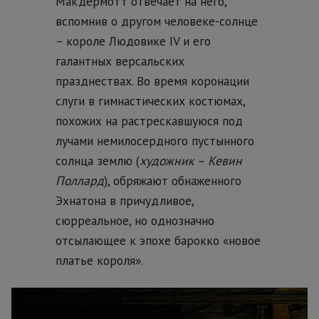
Макдермотт отвечает на него,
вспомнив о другом человеке-солнце
– короле Людовике IV и его
галантных версальских
празднествах. Во время коронации
слуги в гимнастических костюмах,
похожих на растрескавшуюся под
лучами немилосердного пустынного
солнца землю (
художник – Кевин
Поллард
), обряжают обнаженного
Эхнатона в причудливое,
сюрреальное, но однозначно
отсылающее к эпохе барокко «новое
платье короля».