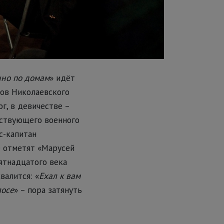
нно по домам
» идёт
ров Николаевского
г, в девичестве –
йствующего военного
с-капитан
ие отметят «Марусей
ятнадцатого века
хвалится: «
Ехал к вам
лосе
» – пора затянуть