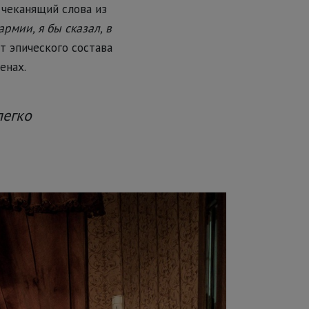
, чеканящий слова из
рмии, я бы сказал, в
От эпического состава
енах.
легко