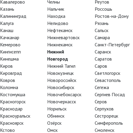
Кавалерово
Челны
Реутов
Казань
Нальчик
Россошь
Калининград
Находка
Ростов-на-Дону
Калуга
Нелидово
Рязань
Канаш
Нефтекамск
Сальск
Качканар
Нижневартовск
Самара
Кемерово
Нижнекамск
Санкт-Петербург
Кингисепп
Нижний
Саранск
Кинешма
Новгород
Саратов
Киров
Нижний Тагил
Саров
Кировград
Новокузнецк
Светлогорск
Ковров
Новороссийск
Севастополь
Коломна
Новосибирск
Сегежа
Костомукша
Новочебоксарск
Сергиев Посад
Красногорск
Новочеркасск
Серов
Краснодар
Норильск
Серпухов
Красноуральск
Обнинск
Сестрорецк
Красноярск
Озёрск
Симферополь
Кстово
Омск
Смоленск