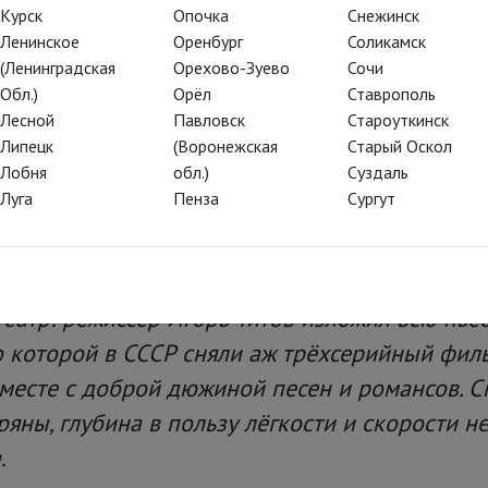
ардия
Курск
Опочка
Снежинск
Ленинское
Оренбург
Соликамск
 артистов Мастерской
(Ленинградская
Орехово-Зуево
Сочи
Обл.)
Орёл
Ставрополь
Бюро Художественного
Лесной
Павловск
Староуткинск
Михаила Булгакова,
Липецк
(Воронежская
Старый Оскол
одну из комнат «нехорошей
Лобня
обл.)
Суздаль
Луга
Пенза
Сургут
еатр: режиссёр Игорь Титов изложил всю пье
 которой в СССР сняли аж трёхсерийный филь
вместе с доброй дюжиной песен и романсов. 
ряны, глубина в пользу лёгкости и скорости н
.