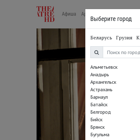
Афиша
Арт-лекторий в кино
Жур
Выберите город
Беларусь
Грузия
К
Альметьевск
Анадырь
Архангельск
Астрахань
Барнаул
Батайск
Белгород
Бийск
Брянск
Бугульма