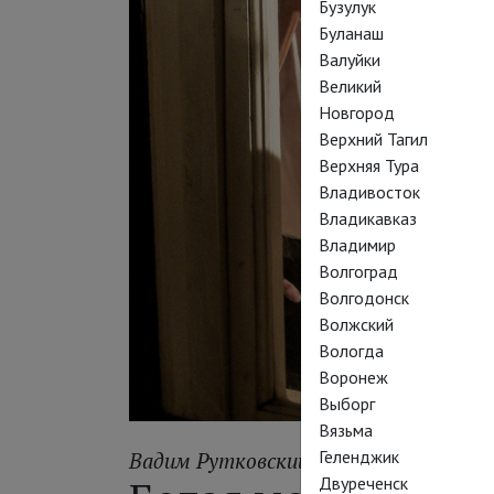
Бузулук
Буланаш
Валуйки
Великий
Новгород
Верхний Тагил
Верхняя Тура
Владивосток
Владикавказ
Владимир
Волгоград
Волгодонск
Волжский
Вологда
Воронеж
Выборг
Вязьма
Геленджик
Вадим Рутковский
Двуреченск