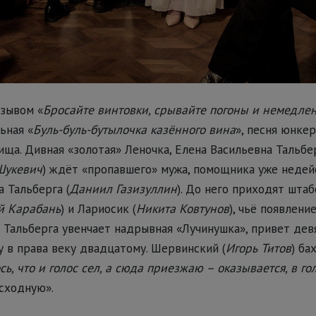
зывом «
Бросайте винтовки, срывайте погоны и немедле
ьная «
Буль-буль-бутылочка казённого вина
», песня юнке
ища. Дивная «золотая» Леночка, Елена Васильевна Тальбер
Шукевич
) ждёт «пропавшего» мужа, помощника уже неде
 Тальберга (
Даниил Газизуллин
). До него приходят штаб
й Карабань
) и Лариосик (
Никита Ковтунов
), чьё появлен
о Тальберга увенчает надрывная «Лучинушка», привет дев
 в права веку двадцатому. Шервинский (
Игорь Титов
) ба
сь, что и голос сел, а сюда приезжаю – оказывается, в го
ысходную».