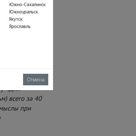
Южно-Сахалинск
Южноуральск
Якутск
Ярославль
Отмена
су «Дни
м) всего за 40
Смыслы при
е