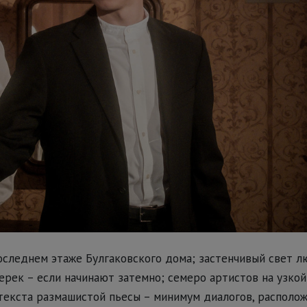
последнем этаже Булгаковского дома; застенчивый свет 
ерек – если начинают затемно; семеро артистов на узкой 
т текста размашистой пьесы – минимум диалогов, располо