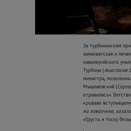
За турбининским при
залихватская и печал
кавалерийского учил
Турбина (
Анастасия 
министра, полковника
Мышлаевский (
Серге
отравилась». Бегств
кроваво вступившему
на извозчике, казало
«Грусть и тоску без