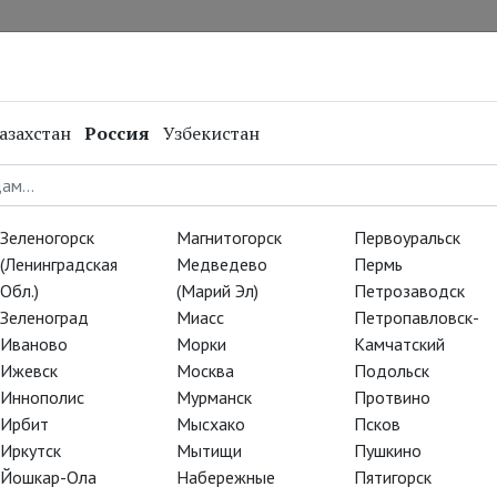
нал
Репертуар
Спецпроекты
Онлайн
азахстан
Россия
Узбекистан
Зеленогорск
Магнитогорск
Первоуральск
(Ленинградская
Медведево
Пермь
Обл.)
(Марий Эл)
Петрозаводск
Зеленоград
Миасс
Петропавловск-
Иваново
Морки
Камчатский
Ижевск
Москва
Подольск
Иннополис
Мурманск
Протвино
Ирбит
Мысхако
Псков
Иркутск
Мытищи
Пушкино
Йошкар-Ола
Набережные
Пятигорск