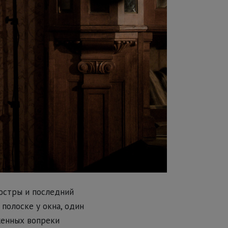
люстры и последний
полоске у окна, один
женных вопреки