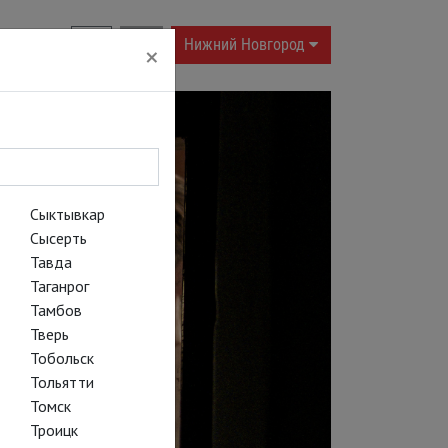
RU
|
EN
Нижний Новгород
×
Сыктывкар
Сысерть
Тавда
Таганрог
Тамбов
Тверь
Тобольск
Тольятти
Томск
Троицк