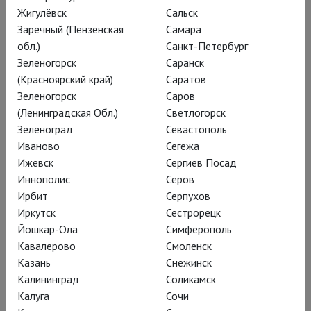
«Луизе Миллер», Микаэла («Кармен»), Маргарита «Фауст»,
Жигулёвск
Сальск
Антония («Сказки Гофмана»), Татьяна («Евгений Онегин»),
Заречный (Пензенская
Самара
Дездемона («Отелло»), Елизавета («Дон Карлос») и др.
обл.)
Санкт-Петербург
Зеленогорск
Саранск
Регулярно выступает на лучших мировых сценах: в
(Красноярский край)
Саратов
Метрополитен-опере, театре Ла Скала, Королевской опере
Зеленогорск
Саров
Ковент-Гарден, Парижской опере, Берлинской
(Ленинградская Обл.)
Светлогорск
государственной опере, Баварской государственной опере,
Зеленоград
Севастополь
Цюрихской опере, Королевском театре Мадрида, на
Иваново
Сегежа
фестивалях в Зальцбурге, Экс-ан-Провансе и Монпелье, и
Ижевск
Сергиев Посад
др.
Иннополис
Серов
Ирбит
Серпухов
Иркутск
Сестрорецк
Постановки
Йошкар-Ола
Симферополь
Кавалерово
Смоленск
Казань
Снежинск
Калининград
Соликамск
Калуга
Сочи