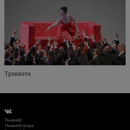
Травиата
TheatreHD
TheatreHD Опера