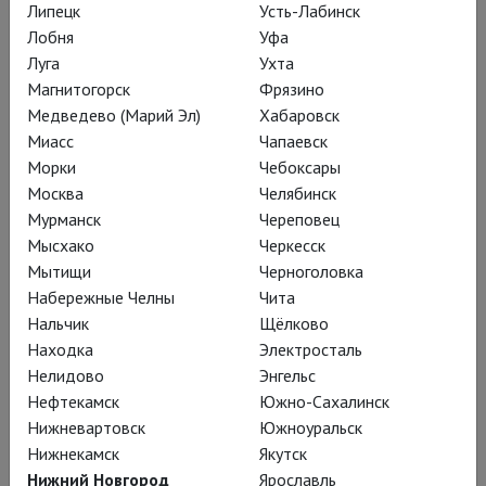
Липецк
Усть-Лабинск
Арена ди Верона: Травиата
Лобня
Уфа
Луга
Ухта
Магнитогорск
Фрязино
Медведево (Марий Эл)
Хабаровск
Миасс
Чапаевск
Морки
Чебоксары
Москва
Челябинск
Мурманск
Череповец
Мысхако
Черкесск
Мытищи
Черноголовка
Набережные Челны
Чита
Нальчик
Щёлково
Находка
Электросталь
Богема
Нелидово
Энгельс
Нефтекамск
Южно-Сахалинск
Нижневартовск
Южноуральск
Нижнекамск
Якутск
Нижний Новгород
Ярославль