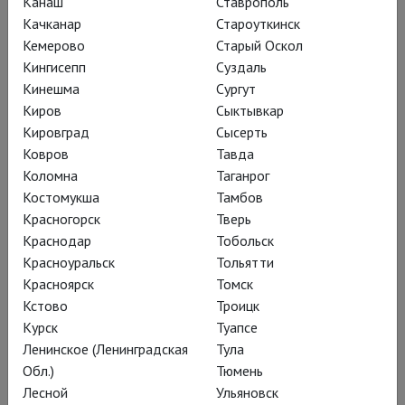
Канаш
Ставрополь
Качканар
Староуткинск
Кемерово
Старый Оскол
Кингисепп
Суздаль
Кинешма
Сургут
Киров
Сыктывкар
Кировград
Сысерть
Ковров
Тавда
Арена ди Верона: Тоска
Коломна
Таганрог
Костомукша
Тамбов
Красногорск
Тверь
Краснодар
Тобольск
Красноуральск
Тольятти
Красноярск
Томск
Кстово
Троицк
Курск
Туапсе
Ленинское (Ленинградская
Тула
Обл.)
Тюмень
Лесной
Ульяновск