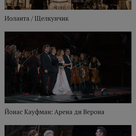
Иоланта / Щелкунчик
Йонас Кауфман: Арена ди Верона