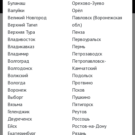
Буланаш
Орехово-Зуево
Валуйки
Орёл
Великий Новгород
Павловск (Воронежская
Верхний Тагил
обл.)
Биография
Верхняя Тура
Пенза
Владивосток
Первоуральск
Болгарская сопрано. Окончила Женевскую консерваторию,
Владикавказ
Пермь
лауреат многих национальных конкурсов и победительница
Владимир
Петрозаводск
международного конкурса «Operalia» (2010).
Волгоград
Петропавловск-
Волгодонск
Камчатский
В 2012 году дебютировала на сцене Королевской оперы
Волжский
Подольск
Ковент-Гарден (Лондон), в 2013 году состоялся её дебют
Вологда
Протвино
на сцене Метрополитен-оперы в партии Джильды
Воронеж
Псков
(«Риголетто»). »). В начале своей карьеры много исполняла
Выборг
Пушкино
раннюю и барочную музыку, но с тех пор включила в
Вязьма
Пятигорск
репертуар такие партии, как Виолетта («Травиата»), Донна
Геленджик
Реутов
Эльвира («Дон Жуан»), Мими и Мюзетта («Богема»), Графиня
Двуреченск
Россошь
(«Свадьба Фигаро»), заглавные партии в «Лючии ди
Ейск
Ростов-на-Дону
Ламмермур», «Норме», «Медее», «Иоланте», «Тоске» и
Екатеринбург
Рязань