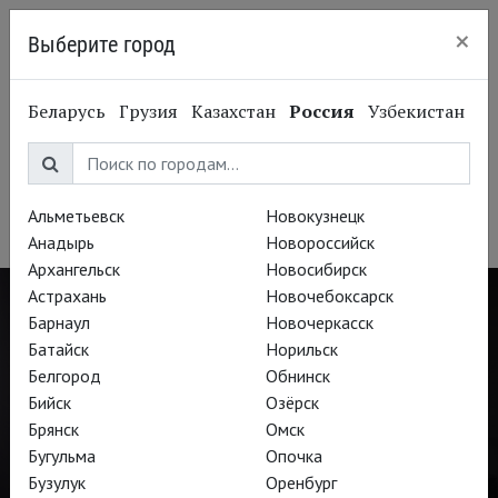
×
Выберите город
Нижний Новгород
Беларусь
Грузия
Казахстан
Россия
Узбекистан
Соня Йончева
Sonya Yoncheva
Альметьевск
Новокузнецк
Оперная певица, сопрано
Анадырь
Новороссийск
Архангельск
Новосибирск
Астрахань
Новочебоксарск
Барнаул
Новочеркасск
Батайск
Норильск
Белгород
Обнинск
Бийск
Озёрск
Брянск
Омск
Бугульма
Опочка
Бузулук
Оренбург