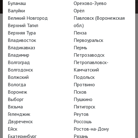
Буланаш
Орехово-Зуево
Валуйки
Орёл
Великий Новгород
Павловск (Воронежская
Верхний Тагил
обл.)
Биография
Верхняя Тура
Пенза
Владивосток
Первоуральск
Начав свою карьеру с постановки «Ромео и Джульетты» в
Владикавказ
Пермь
стенах родного Кембриджа, где Годвин получал
Владимир
Петрозаводск
образование, он впоследствии зарекомендовал себя
Волгоград
Петропавловск-
отличным постановщиком современной драматургии – в
Волгодонск
Камчатский
2008 режиссер сотрудничал с лондонским театром «Ройал
Волжский
Подольск
Корт», где ставил пьесы Ника Пейна, одного из самых
Вологда
Протвино
талантливых современных английских драматургов,
Воронеж
Псков
сценариста сериала «Корона» (The Crown, 2012). В 2015
Выборг
Пушкино
году Годвин поставил на сцене Национального театра пьесу
Вязьма
Пятигорск
«Человек и сверхчеловек», в которой главные роли
Геленджик
Реутов
исполнили с Рэйф Файнс и Индира Варма.
Двуреченск
Россошь
Ейск
Ростов-на-Дону
Также в анамнезе у Годвина короткая стажировка в
Екатеринбург
Рязань