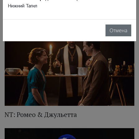
Нижний Тагил
NT: Двенадцатая ночь
Отмена
NT: Ромео & Джульетта