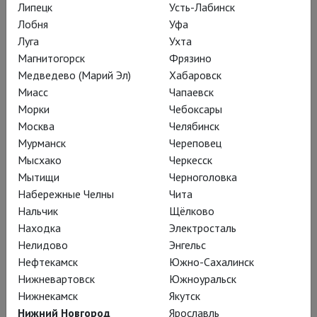
Липецк
Усть-Лабинск
Лобня
Уфа
Луга
Ухта
Магнитогорск
Фрязино
Медведево (Марий Эл)
Хабаровск
Миасс
Чапаевск
Морки
Чебоксары
Москва
Челябинск
NT: Антоний и Клеопатра
Мурманск
Череповец
Мысхако
Черкесск
Мытищи
Черноголовка
Набережные Челны
Чита
Нальчик
Щёлково
Находка
Электросталь
Нелидово
Энгельс
Нефтекамск
Южно-Сахалинск
Нижневартовск
Южноуральск
Нижнекамск
Якутск
Нижний Новгород
Ярославль