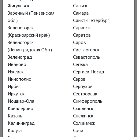
качестве ассистента художественного руководителя
Жигулёвск
Сальск
«Глобуса» Доминика Дромгула (практически сразу после
Заречный (Пензенская
Самара
Кембриджа), основание собственной театральной
обл.)
Санкт-Петербург
компании Straydogs, одна из постановок которой была
Зеленогорск
Саранск
показана на Вест-Энде, и работа сначала приглашенным, а
(Красноярский край)
Саратов
потом главным режиссером Royal And Derngate Theatre в
Зеленогорск
Саров
Нортгемптоне.
(Ленинградская Обл.)
Светлогорск
Зеленоград
Севастополь
Обращаясь к Шекспиру, Годвин осовременивает его пьесы,
Иваново
Сегежа
переносит действие в условные наши дни, находит
Ижевск
Сергиев Посад
актуальное звучание. Таковы «Два веронца», поставленные
Иннополис
Серов
в 2014 году на сцене Королевской Шекспировской
Ирбит
Серпухов
компании; и «Двенадцатая ночь» с Тэмсин Грег в роли
Иркутск
Сестрорецк
Мальволио (Национальный театр, 2017).
Йошкар-Ола
Симферополь
Кавалерово
Смоленск
«Ричард II» на сцене «Глобуса» – неожиданный поворот
Казань
Снежинск
Саймона Годвина к классике, который, по мнению критиков,
Калининград
Соликамск
вполне можно назвать весьма удачным.
Калуга
Сочи