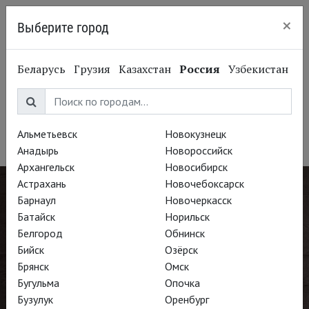
×
Выберите город
Нижний Новгород
Беларусь
Грузия
Казахстан
Россия
Узбекистан
Саймон Годвин
Simon Godwin
Альметьевск
Новокузнецк
Режиссёр
Анадырь
Новороссийск
Архангельск
Новосибирск
Астрахань
Новочебоксарск
Барнаул
Новочеркасск
Батайск
Норильск
Белгород
Обнинск
Бийск
Озёрск
Брянск
Омск
Бугульма
Опочка
Бузулук
Оренбург