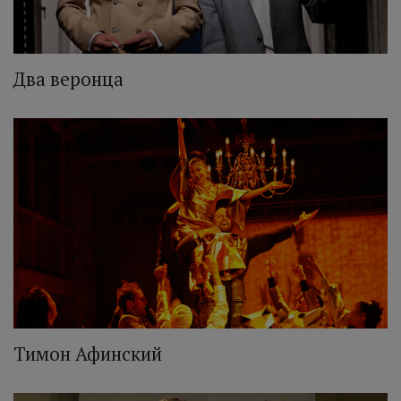
Два веронца
Тимон Афинский