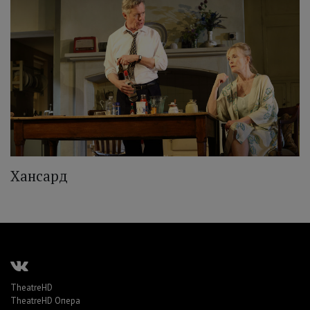
Хансард
TheatreHD
TheatreHD Опера