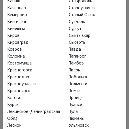
Канаш
Ставрополь
Качканар
Староуткинск
Постановки
Кемерово
Старый Оскол
Кингисепп
Суздаль
Кинешма
Сургут
Киров
Сыктывкар
Кировград
Сысерть
Ковров
Тавда
Коломна
Таганрог
Костомукша
Тамбов
Красногорск
Тверь
Краснодар
Тобольск
Красноуральск
Тольятти
Красноярск
Томск
Кстово
Троицк
Глобус: Ричард II
Курск
Туапсе
Ленинское (Ленинградская
Тула
Обл.)
Тюмень
Лесной
Ульяновск