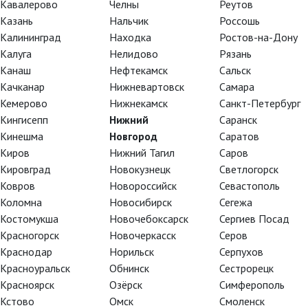
Кавалерово
Челны
Реутов
Казань
Нальчик
Россошь
Калининград
Находка
Ростов-на-Дону
Калуга
Нелидово
Рязань
Канаш
Нефтекамск
Сальск
Качканар
Нижневартовск
Самара
Кемерово
Нижнекамск
Санкт-Петербург
Кингисепп
Нижний
Саранск
Кинешма
Новгород
Саратов
Киров
Нижний Тагил
Саров
Кировград
Новокузнецк
Светлогорск
Ковров
Новороссийск
Севастополь
Коломна
Новосибирск
Сегежа
Костомукша
Новочебоксарск
Сергиев Посад
Красногорск
Новочеркасск
Серов
Краснодар
Норильск
Серпухов
Красноуральск
Обнинск
Сестрорецк
Красноярск
Озёрск
Симферополь
Кстово
Омск
Смоленск