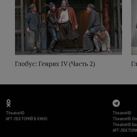
Глобус: Генрих IV (Часть 2)
Г
TheatreHD
TheatreHD
АРТ-ЛЕКТОРИЙ В КИНО
TheatreHD О
TheatreHD Ба
АРТ-ЛЕКТОРИ