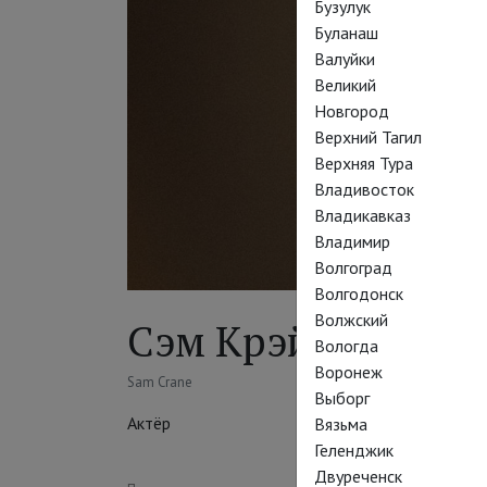
Бузулук
Буланаш
Валуйки
Великий
Новгород
Верхний Тагил
Верхняя Тура
Владивосток
Владикавказ
Владимир
Волгоград
Волгодонск
Волжский
Сэм Крэйн
Вологда
Воронеж
Sam Crane
Выборг
Актёр
Вязьма
Геленджик
Двуреченск