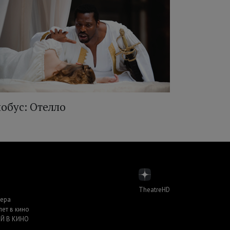
лобус: Отелло
TheatreHD
пера
лет в кино
Й В КИНО