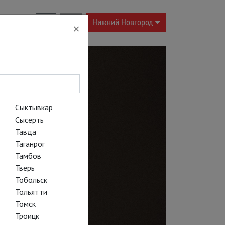
RU
|
EN
Нижний Новгород
×
Сыктывкар
Сысерть
Тавда
Таганрог
Тамбов
Тверь
Тобольск
Тольятти
Томск
Троицк