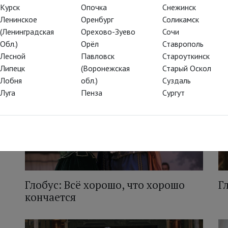
Курск
Опочка
Снежинск
Ленинское
Оренбург
Соликамск
(Ленинградская
Орехово-Зуево
Сочи
Обл.)
Орёл
Ставрополь
Лесной
Павловск
Староуткинск
Липецк
(Воронежская
Старый Оскол
Лобня
обл.)
Суздаль
Луга
Пенза
Сургут
Глобус: Всё хорошо, что хорошо
Г
кончается