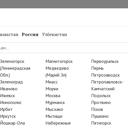
нал
Репертуар
Спецпроекты
Онлайн
азахстан
Россия
Узбекистан
Зеленогорск
Магнитогорск
Первоуральск
(Ленинградская
Медведево
Пермь
Обл.)
(Марий Эл)
Петрозаводск
Зеленоград
Миасс
Петропавловск-
Иваново
Морки
Камчатский
Ижевск
Москва
Подольск
Иннополис
Мурманск
Протвино
Ирбит
Мысхако
Псков
Иркутск
Мытищи
Пушкино
Йошкар-Ола
Набережные
Пятигорск