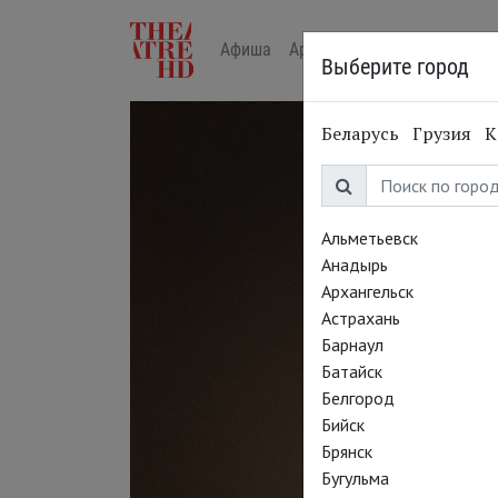
Афиша
Арт-лекторий в кино
Жур
Выберите город
Беларусь
Грузия
К
Альметьевск
Анадырь
Архангельск
Астрахань
Барнаул
Батайск
Белгород
Бийск
Брянск
Бугульма