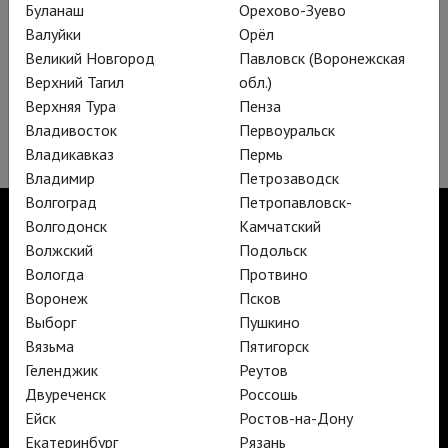
Буланаш
Орехово-Зуево
Валуйки
Орёл
Великий Новгород
Павловск (Воронежская
Верхний Тагил
обл.)
Верхняя Тура
Пенза
Глобус: Сон в летнюю ночь
Владивосток
Первоуральск
Владикавказ
Пермь
Владимир
Петрозаводск
Волгоград
Петропавловск-
Волгодонск
Камчатский
Волжский
Подольск
Вологда
Протвино
TheatreHD
Воронеж
Псков
TheatreHD Опера
TheatreHD Балет в кино
Выборг
Пушкино
АРТ-ЛЕКТОРИЙ В КИНО
Вязьма
Пятигорск
Геленджик
Реутов
Двуреченск
Россошь
TheatreHD
Ейск
Ростов-на-Дону
АРТ-ЛЕКТОРИЙ В КИНО
Екатеринбург
Рязань