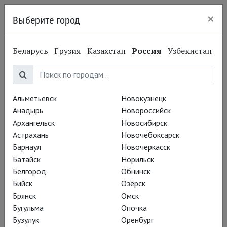
×
Выберите город
Нижний Новгород
Беларусь
Грузия
Казахстан
Россия
Узбекистан
Джошуа Сильвер
Joshua Silver
Альметьевск
Новокузнецк
Актёр
Анадырь
Новороссийск
Архангельск
Новосибирск
Постановки
Астрахань
Новочебоксарск
Барнаул
Новочеркасск
Батайск
Норильск
Белгород
Обнинск
Бийск
Озёрск
Брянск
Омск
Бугульма
Опочка
Бузулук
Оренбург