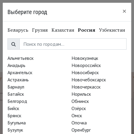
×
Выберите город
Нижний Новгород
Беларусь
Грузия
Казахстан
Россия
Узбекистан
Джейми Паркер
Jamie Parker
Альметьевск
Новокузнецк
Актёр
Анадырь
Новороссийск
Архангельск
Новосибирск
Астрахань
Новочебоксарск
Барнаул
Новочеркасск
Батайск
Норильск
Белгород
Обнинск
Бийск
Озёрск
Брянск
Омск
Бугульма
Опочка
Бузулук
Оренбург