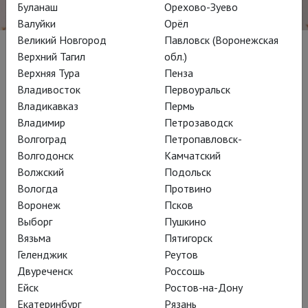
Буланаш
Орехово-Зуево
Валуйки
Орёл
Великий Новгород
Павловск (Воронежская
Верхний Тагил
обл.)
Биография
Верхняя Тура
Пенза
Владивосток
Первоуральск
Этот британский актер стал любимцем публики, когда
Владикавказ
Пермь
Доминик Дромгул пригласил его сыграть в своей
Владимир
Петрозаводск
«генриаде» в театре «Глобус», – сначала принца Хэла в
Волгоград
Петропавловск-
двух частях «Генриха IV» в 2010 году, а затем в «Генрихе
Волгодонск
Камчатский
V» в 2012-м.
Волжский
Подольск
Вологда
Протвино
Настоящий звездный час настал для Паркера в 2016, когда
Воронеж
Псков
могущественный британский продюсер Соня Фридман
Выборг
Пушкино
утвердила его на роль Гарри Поттера в одной из самых
Вязьма
Пятигорск
нашумевших постановок последних лет – «Гарри Поттер и
Геленджик
Реутов
Проклятое дитя». За эту роль Паркер в 2017 году получил
Двуреченск
Россошь
премию Лоуренса Оливье (лучшая мужская роль),
Ейск
Ростов-на-Дону
зрительскую премию WhatsOnStage и был номинирован на
Екатеринбург
Рязань