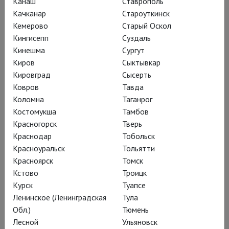
Канаш
Ставрополь
Качканар
Староуткинск
Кемерово
Старый Оскол
Кингисепп
Суздаль
Кинешма
Сургут
Киров
Сыктывкар
Кировград
Сысерть
Глобус: Генрих IV (Часть 1)
Ковров
Тавда
Коломна
Таганрог
Костомукша
Тамбов
Красногорск
Тверь
Краснодар
Тобольск
Красноуральск
Тольятти
Красноярск
Томск
Кстово
Троицк
Курск
Туапсе
Ленинское (Ленинградская
Тула
Обл.)
Тюмень
Лесной
Ульяновск