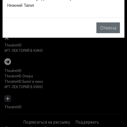
Нижний Тагил
TheatreHD
TheatreHD Опера
TheatreHD Балет в кино
АРТ-ЛЕКТОРИЙ В КИНО
Отмена
TheatreHD
АРТ-ЛЕКТОРИЙ В КИНО
TheatreHD
TheatreHD Опера
TheatreHD Балет в кино
АРТ-ЛЕКТОРИЙ В КИНО
TheatreHD
Подписаться на рассылку
Поддержать