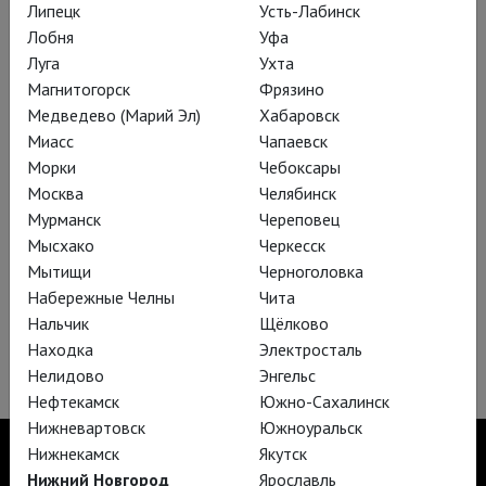
Глобус: Генрих IV (Часть 2)
Липецк
Усть-Лабинск
Лобня
Уфа
Луга
Ухта
Магнитогорск
Фрязино
Медведево (Марий Эл)
Хабаровск
Миасс
Чапаевск
Морки
Чебоксары
Москва
Челябинск
Мурманск
Череповец
Мысхако
Черкесск
Мытищи
Черноголовка
Набережные Челны
Чита
Нальчик
Щёлково
Глобус: Генрих V
Находка
Электросталь
Нелидово
Энгельс
Нефтекамск
Южно-Сахалинск
Нижневартовск
Южноуральск
Нижнекамск
Якутск
Нижний Новгород
Ярославль