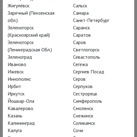
премию «Тони» (лучший актер) за бродвейскую версию
Жигулёвск
Сальск
постановки.
Заречный (Пензенская
Самара
обл.)
Санкт-Петербург
Как у многих британских актеров, карьера Джейми Паркера
Зеленогорск
Саранск
тесно связана с именем Шекспира: помимо «генриады», он
(Красноярский край)
Саратов
играл в «Глобусе» в спектакле «Как вам это понравится»,
Зеленогорск
Саров
участвовал в двух эпизодах документального сериала BBC
(Ленинградская Обл.)
Светлогорск
“Shakespeare Uncovered” и сыграл Гамлета в
Зеленоград
Севастополь
радиопостановке шекспировской трагедии на BBC4 в 2014
Иваново
Сегежа
году.
Ижевск
Сергиев Посад
Иннополис
Серов
Ирбит
Серпухов
Постановки
Иркутск
Сестрорецк
Йошкар-Ола
Симферополь
Кавалерово
Смоленск
Казань
Снежинск
Калининград
Соликамск
Калуга
Сочи