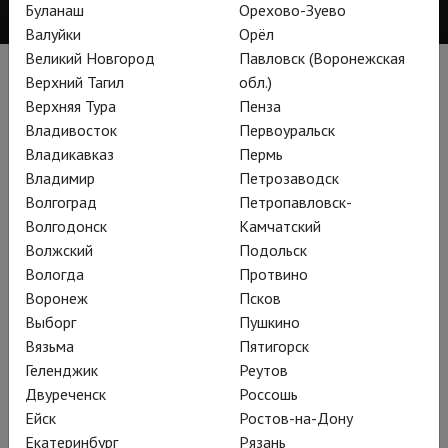
Буланаш
Орехово-Зуево
Валуйки
Орёл
Великий Новгород
Павловск (Воронежская
Постановки
Верхний Тагил
обл.)
Верхняя Тура
Пенза
Владивосток
Первоуральск
Владикавказ
Пермь
Владимир
Петрозаводск
Волгоград
Петропавловск-
Волгодонск
Камчатский
Волжский
Подольск
Вологда
Протвино
Воронеж
Псков
Выборг
Пушкино
Вязьма
Пятигорск
Геленджик
Реутов
Оперный фестиваль в Санкт-Маргаретен:
Двуреченск
Россошь
Набукко
Ейск
Ростов-на-Дону
Екатеринбург
Рязань