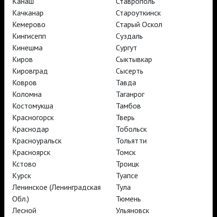
Канаш
Ставрополь
TheatreHD Опера
TheatreHD Балет в кино
Качканар
Староуткинск
АРТ-ЛЕКТОРИЙ В КИНО
Кемерово
Старый Оскол
Кингисепп
Суздаль
Кинешма
Сургут
TheatreHD
Киров
Сыктывкар
АРТ-ЛЕКТОРИЙ В КИНО
Кировград
Сысерть
Ковров
Тавда
Коломна
Таганрог
TheatreHD
Костомукша
Тамбов
TheatreHD Опера
TheatreHD Балет в кино
Красногорск
Тверь
АРТ-ЛЕКТОРИЙ В КИНО
Краснодар
Тобольск
Красноуральск
Тольятти
Красноярск
Томск
TheatreHD
Кстово
Троицк
Курск
Туапсе
Подписаться на рассылку
Поддержать
Ленинское (Ленинградская
Тула
Стать волонтёром
Как организовать показ в вашем городе
Обл.)
Тюмень
Партнёры
Контакты
Лесной
Ульяновск