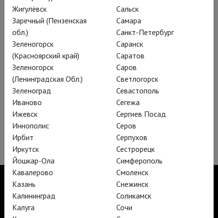
Жигулёвск
Сальск
Заречный (Пензенская
Самара
обл.)
Санкт-Петербург
Зеленогорск
Саранск
(Красноярский край)
Саратов
Зеленогорск
Саров
(Ленинградская Обл.)
Светлогорск
Зеленоград
Севастополь
Иваново
Сегежа
Ижевск
Сергиев Посад
Иннополис
Серов
Венская опера: Анна Болейн
Ирбит
Серпухов
Иркутск
Сестрорецк
Йошкар-Ола
Симферополь
Кавалерово
Смоленск
Казань
Снежинск
Калининград
Соликамск
Калуга
Сочи
TheatreHD