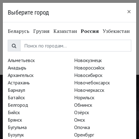
×
Выберите город
Нижний Новгород
Беларусь
Грузия
Казахстан
Россия
Узбекистан
Элизабет Кульман
Elisabeth Kulman
Альметьевск
Новокузнецк
Оперная певица, сопрано, меццо-сопрано, контральто
Анадырь
Новороссийск
Архангельск
Новосибирск
Астрахань
Новочебоксарск
Барнаул
Новочеркасск
Батайск
Норильск
Белгород
Обнинск
Бийск
Озёрск
Брянск
Омск
Бугульма
Опочка
Бузулук
Оренбург