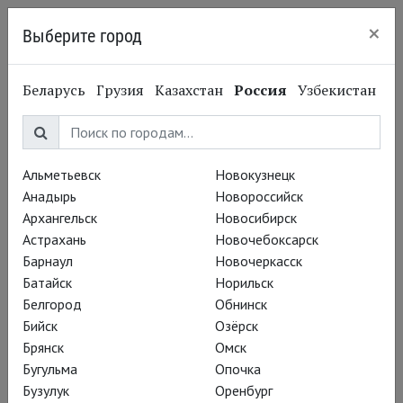
×
Выберите город
Нижний Новгород
Беларусь
Грузия
Казахстан
Россия
Узбекистан
Корнелия Хельфрихт
Cornelia Helfricht
Альметьевск
Новокузнецк
Анадырь
Новороссийск
Постановки
Архангельск
Новосибирск
Астрахань
Новочебоксарск
Барнаул
Новочеркасск
Батайск
Норильск
Белгород
Обнинск
Бийск
Озёрск
Брянск
Омск
Бугульма
Опочка
Бузулук
Оренбург