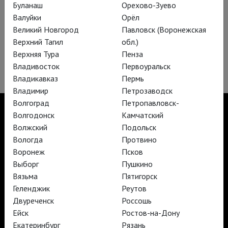
Буланаш
Орехово-Зуево
Валуйки
Орёл
Великий Новгород
Павловск (Воронежская
Верхний Тагил
обл.)
Оперный фестиваль в Санкт-Маргаретен:
Верхняя Тура
Пенза
Аида
Владивосток
Первоуральск
Владикавказ
Пермь
Владимир
Петрозаводск
Волгоград
Петропавловск-
Волгодонск
Камчатский
Волжский
Подольск
Вологда
Протвино
TheatreHD
TheatreHD Опера
Воронеж
Псков
TheatreHD Балет в кино
Выборг
Пушкино
АРТ-ЛЕКТОРИЙ В КИНО
Вязьма
Пятигорск
Геленджик
Реутов
Двуреченск
Россошь
TheatreHD
Ейск
Ростов-на-Дону
АРТ-ЛЕКТОРИЙ В КИНО
Екатеринбург
Рязань