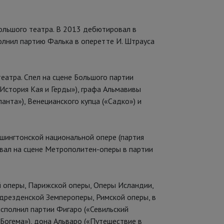
льшого театра. В 2013 дебютировал в
полнил партию Фалька в оперетте И. Штрауса
еатра. Спел на сцене Большого партии
История Кая и Герды»), графа Альмавивы
анта»), Венецианского купца («Садко») и
ашингтонской национальной опере (партия
овал на сцене Метрополитен-оперы в партии
й оперы, Парижской оперы, Оперы Исландии,
дрезденской Земпероперы, Римской оперы, в
исполнил партии Фигаро («Севильский
«Богема»), дона Альваро («Путешествие в