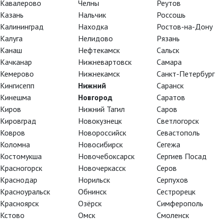
Кавалерово
Челны
Реутов
Казань
Нальчик
Россошь
Калининград
Находка
Ростов-на-Дону
Калуга
Нелидово
Рязань
Канаш
Нефтекамск
Сальск
Качканар
Нижневартовск
Самара
Кемерово
Нижнекамск
Санкт-Петербург
Кингисепп
Нижний
Саранск
Кинешма
Новгород
Саратов
Киров
Нижний Тагил
Саров
Кировград
Новокузнецк
Светлогорск
Ковров
Новороссийск
Севастополь
Коломна
Новосибирск
Сегежа
кий
Костомукша
Новочебоксарск
Сергиев Посад
Красногорск
Новочеркасск
Серов
Краснодар
Норильск
Серпухов
Красноуральск
Обнинск
Сестрорецк
Красноярск
Озёрск
Симферополь
Кстово
Омск
Смоленск