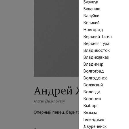
Бузулук
Буланаш
Валуйки
Великий
Новгород
Верхний Тагил
Верхняя Тура
Владивосток
Владикавказ
Владимир
Волгоград
Волгодонск
Волжский
Андрей Жилиховс
Вологда
Воронеж
Andrei Zhilikhovsky
Выборг
Оперный певец, баритон
Вязьма
Геленджик
Двуреченск