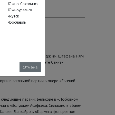
Южно-Сахалинск
Южноуральск
Якутск
Ярославль
ёвский музыкальный колледж им. Штефана Няги
ся на вокальном факультете Санкт-
Отмена
Римского-Корсакова.
рии в заглавной партии в опере «Евгений
л следующие партии: Белькоре в «Любовном
нца в «Золушке» Асафьева, Сильвано в «Бале-
Галеви, Данкайро в «Кармен» (концертное