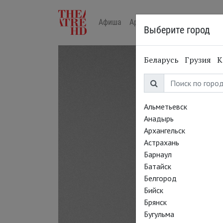
Афиша
Арт-лекторий в кино
Жур
Выберите город
Беларусь
Грузия
К
Альметьевск
Анадырь
Архангельск
Астрахань
Барнаул
Батайск
Белгород
Бийск
Брянск
Бугульма