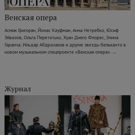
Венская опера
Асмик Григорян, Йонас Кауфман, Анна Нетребко, Юсиф
Эйвазов, Ольга Перетятько, Хуан Диего Флорес, Элина
Гаранча, Ильдар Абдразаков и другие звезды бельканто в
новом музыкальном спецпроекте «Венская опера».
→
Журнал