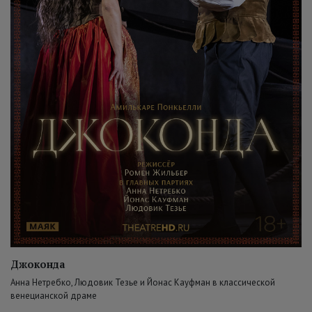
Джоконда
Анна Нетребко, Людовик Тезье и Йонас Кауфман в классической
венецианской драме