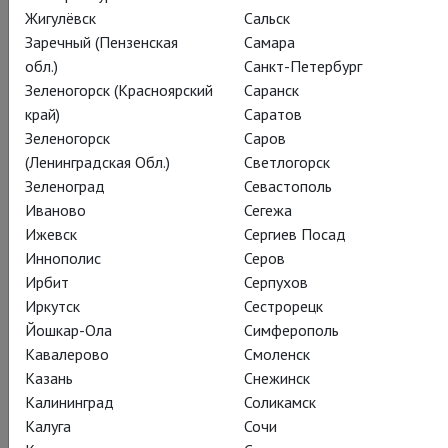
Жигулёвск
Сальск
Заречный (Пензенская
Самара
обл.)
Санкт-Петербург
Зеленогорск (Красноярский
Саранск
край)
Саратов
Джузеппе Верди
Зеленогорск
Саров
Венская опера: Дон
(Ленинградская Обл.)
Светлогорск
Зеленоград
Севастополь
Карлос
Иваново
Сегежа
Ижевск
Сергиев Посад
Wiener Staatsoper: Don Carlo
Иннополис
Серов
Ирбит
Серпухов
Пятьдесят оттенков чёрного. Драма Верди с
Иркутск
Сестрорецк
«венценосной» Асмик Григорян;
Йошкар-Ола
Симферополь
режиссёрский взгляд Кирилла
Кавалерово
Смоленск
Серебренникова на мировую историю и
Казань
Снежинск
историю костюма
Калининград
Соликамск
Калуга
Сочи