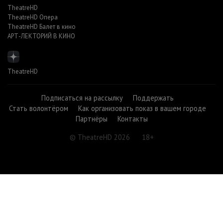
TheatreHD
TheatreHD Опера
TheatreHD Балет в кино
АРТ-ЛЕКТОРИЙ В КИНО
TheatreHD
Подписаться на рассылку
Поддержать
Стать волонтёром
Как организовать показ в вашем городе
Партнёры
Контакты
© TheatreHD 2026
18+