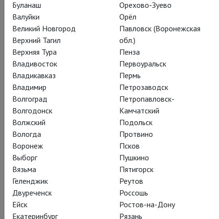
Буланаш
Орехово-Зуево
Валуйки
Орёл
Великий Новгород
Павловск (Воронежская
Верхний Тагил
обл.)
Верхняя Тура
Пенза
Владивосток
Первоуральск
Владикавказ
Пермь
Владимир
Петрозаводск
Волгоград
Петропавловск-
Волгодонск
Камчатский
Волжский
Подольск
Вологда
Протвино
Воронеж
Псков
Выборг
Пушкино
Вязьма
Пятигорск
Геленджик
Реутов
Двуреченск
Россошь
Ейск
Ростов-на-Дону
Екатеринбург
Рязань