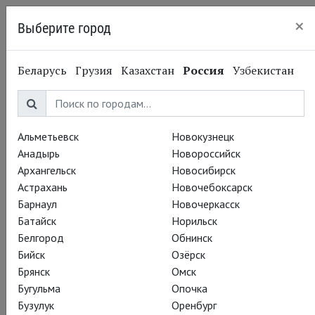
×
Выберите город
Нижний Новгород
Беларусь
Грузия
Казахстан
Россия
Узбекистан
Альметьевск
Новокузнецк
Анадырь
Новороссийск
Архангельск
Новосибирск
Астрахань
Новочебоксарск
Барнаул
Новочеркасск
Батайск
Норильск
Белгород
Обнинск
Бийск
Озёрск
Брянск
Омск
Бугульма
Опочка
Бузулук
Оренбург