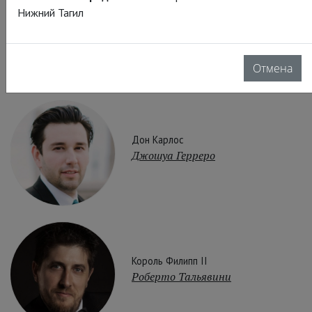
Нижний Тагил
Елизавета Валуа
Асмик Григорян
Отмена
Дон Карлос
Джошуа Герреро
Король Филипп II
Роберто Тальявини