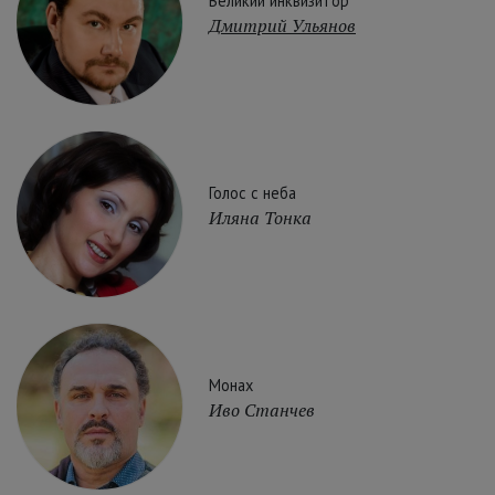
Великий инквизитор
Дмитрий Ульянов
Голос с неба
Иляна Тонка
Монах
Иво Станчев