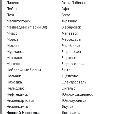
Липецк
Усть-Лабинск
Лобня
Уфа
Луга
Ухта
Магнитогорск
Фрязино
Поделиться:
Медведево (Марий Эл)
Хабаровск
Миасс
Чапаевск
Морки
Чебоксары
Москва
Челябинск
Подписаться на рассылку
Мурманск
Череповец
Мысхако
Черкесск
Мытищи
Черноголовка
СОСТАВ
СОЗДАТЕЛИ
О СПЕКТАКЛЕ
СПЕЦПРОЕКТ
Набережные Челны
Чита
Нальчик
Щёлково
ЖУРНАЛ
КАДРЫ
ТЕАТР
Находка
Электросталь
Нелидово
Энгельс
Нефтекамск
Южно-Сахалинск
Действующие лица и исполнители
Нижневартовск
Южноуральск
Нижнекамск
Якутск
Нижний Новгород
Ярославль